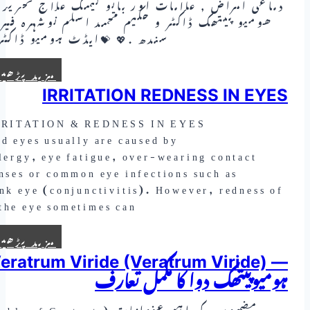
دماغی امراض , علامات اور بایو کیمک علاج تحریر 
ھومیو پیتھک ڈاکٹر و حکیم محمد اسلم نوشہرہ فیر
سندھ .💖 💝ایڈٹ ہومیو ڈاکٹ
مزید پڑھی
IRRITATION REDNESS IN EYES
RRITATION & REDNESS IN EYES
d eyes usually are caused by
lergy, eye fatigue, over-wearing contact
nses or common eye infections such as
nk eye (conjunctivitis). However, redness of
the eye sometimes can…
مزید پڑھی
eratrum Viride (Veratrum Viride) —
ہومیوپیتھک دوا کا مکمل تعارف