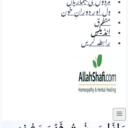
مردوں کی بیماریاں
دل اور دورانِ خون
متفرق
انڈیکس
رابطہ کریں