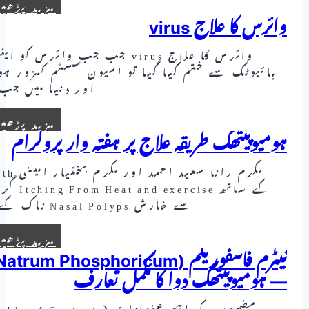
مزید پڑھی
وائرس کا علاج virus
وائرس کا علاج virus جب جب وائرس کو ای
بائیوٹک سے ختم کیا گیا تو امیون سسٹم کمزور ہو
اور دنیا میں ج
مزید پڑھی
ہومیوپیتھک طریقہ علاج پر ہفتہ وار پروگرام
مکرم رانا سعید احمد اور م
کے ساتھ  Heat and exercise
سے خارش Nasal Polyps ناک کے…
مزید پڑھی
— ہومیوپیتھک دوا کا مکمل تعارف