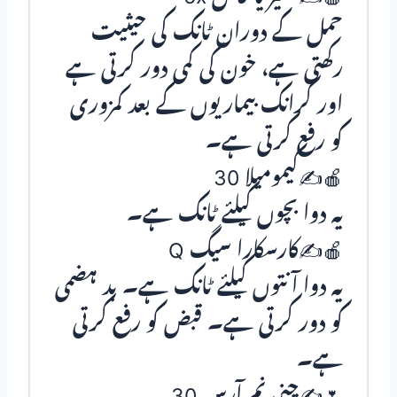
حمل کے دوران ٹانک کی حیثیت
رکھتی ہے، خون کی کمی دور کرتی ہے
اور کرانک بیماریوں کے بعد کمزوری
کو رفع کرتی ہے۔
🍎✍کیمومیلا 30
یہ دوا بچوں کیلئے ٹانک ہے۔
🍎✍کارسکارا سیگ Q
یہ دوا آنتوں کیلئے ٹانک ہے۔ بد ہضمی
کو دور کرتی ہے۔ قبض کو رفع کرتی
ہے۔
🌷✍چنی نم آرس 30