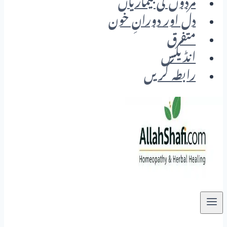
مردوں کی بیماریاں
دل اور دورانِ خون
متفرق
انڈیکس
رابطہ کریں