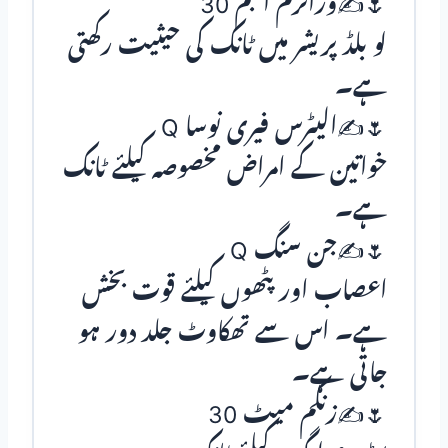
🌷✍وراٹرم البم 30
لو بلڈ پریشر میں ٹانک کی حیثیت رکھتی
ہے۔
🌷✍الیٹرس فیری نوسا Q
خواتین کے امراض مخصوصہ کیلئے ٹانک
ہے۔
🌷✍جن سنگ Q
اعصاب اور پٹھوں کیلئے قوت بخش
ہے۔ اس سے تھکاوٹ جلد دور ہو
جاتی ہے۔
🌷✍زنکم میٹ 30