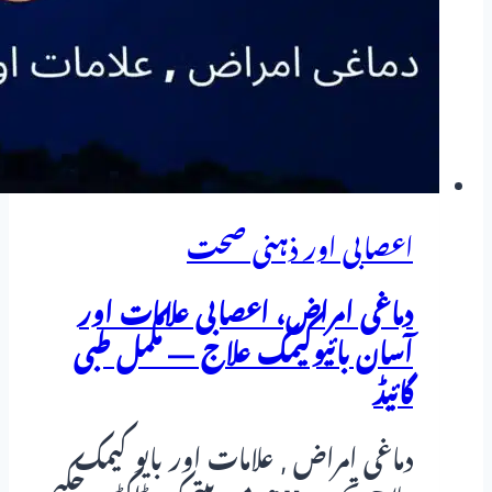
Cervical
pain
اعصابی اور ذہنی صحت
دماغی امراض، اعصابی علامات اور
آسان بائیوکیمک علاج — مکمل طبی
گائیڈ
دماغی امراض , علامات اور بایو کیمک