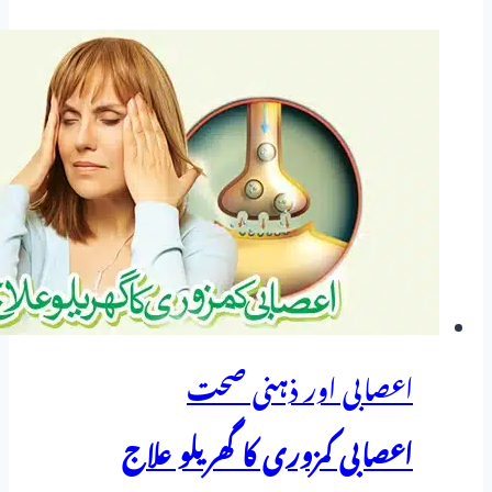
اعصابی اور ذہنی صحت
اعصابی کمزوری کا گھریلو علاج