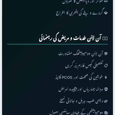
🍬 شوگر اور ذیابیطس کا کنٹرول
💎 گردے و پتے کی پتھری کا اخراج
👨‍⚕️ آن لائن خدمات و مریض کی رہنمائی
💬 آن لائن ہومیوپیتھک مشاورت
📋 تفصیلی کیس فارم پُر کریں
👩 خواتین کی صحت اور PCOS گائیڈ
🧔 مردانہ بیماریاں اور پیچیدہ امراض
🌿 دیسی طب، ہربل و نباتاتی نسخے
📚 ہومیوپیتھی کے بنیادی سائنسی اصول