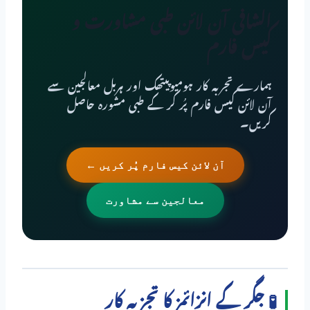
الشافی آن لائن طبی مشاورت و
کیس فارم
ہمارے تجربہ کار ہومیوپیتھک اور ہربل معالجین سے
آن لائن کیس فارم پُر کر کے طبی مشورہ حاصل
کریں۔
آن لائن کیس فارم پُر کریں ←
معالجین سے مشاورت
🧪 جگر کے انزائمز کا تجزیہ کار