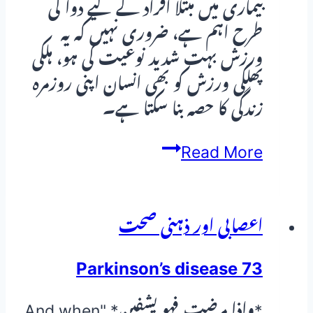
بیماری میں مبتلا افراد کے لیے دوا کی
طرح اہم ہے، ضروری نہیں کہ یہ
ورزش بہت شدید نوعیت کی ہو، ہلکی
پھلکی ورزش کو بھی انسان اپنی روزمرہ
زندگی کا حصہ بنا سکتا ہے۔
اعصابی
Read More
کمزوری
کا
گھریلو
اعصابی اور ذہنی صحت
علاج
Parkinson’s disease 73
*واذا مرضت فهو يشفين* "And when