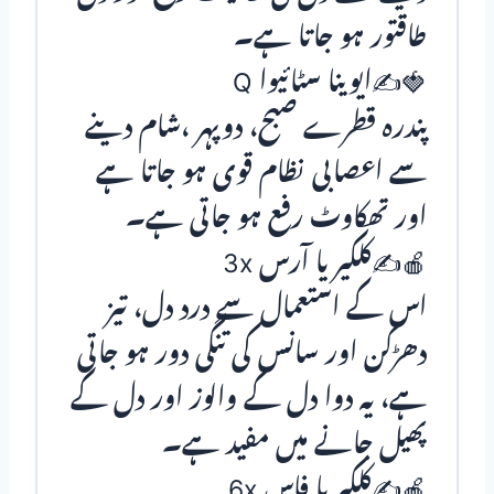
طاقتور ہو جاتا ہے۔
🍓✍ایوینا سٹائیوا Q
پندرہ قطرے صبح، دوپہر ،شام دینے
سے اعصابی نظام قوی ہو جاتا ہے
اور تھکاوٹ رفع ہو جاتی ہے۔
🍎✍کلکیریا آرس 3x
اس کے استعمال سے درد دل، تیز
دھڑکن اور سانس کی تنگی دور ہو جاتی
ہے، یہ دوا دل کے والوز اور دل کے
پھیل جانے میں مفید ہے۔
🍎✍کلکیریا فاس 6x