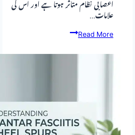
اعصابی نظام متاثر ہوتا ہے اور اس کی
علامات…
اعصابی
Read More
تکلیف
اور
ہومیو
پیتھک
علاج