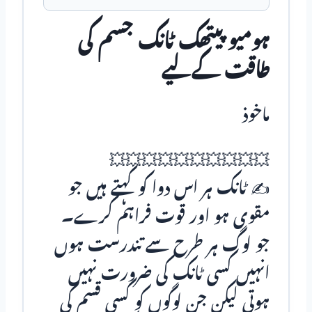
ہومیو پیتھک ٹانک جسم کی
طاقت کےلیے
ماخوذ
💥💥💥💥💥💥💥💥💥💥
✍ ٹانک ہر اس دوا کو کہتے ہیں جو
مقوی ہو اور قوت فراہم کرے۔
جو لوگ ہر طرح سے تندرست ہوں
انہیں کسی ٹانک کی ضرورت نہیں
ہوتی لیکن جن لوگوں کو کسی قسم کی