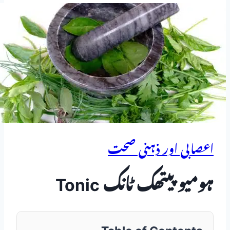
اعصابی اور ذہنی صحت
ہومیو پیتھک ٹانک Tonic