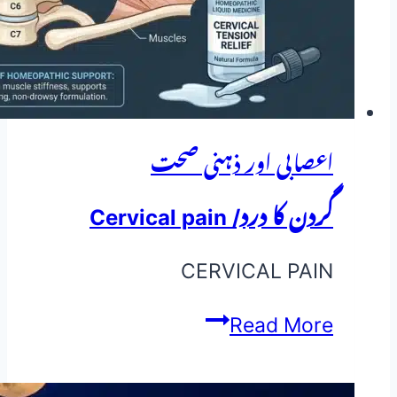
و
دیسی
علاج
اعصابی اور ذہنی صحت
گردن کا درد/ Cervical pain
CERVICAL PAIN
گردن
Read More
کا
درد/