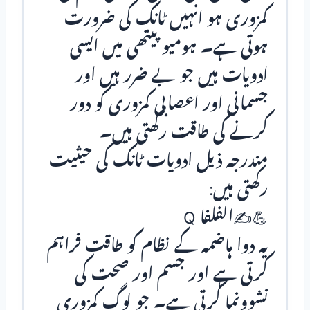
کمزوری ہو انہیں ٹانک کی ضرورت
ہوتی ہے۔ ہومیو پیتھی میں ایسی
ادویات ہیں جو بے ضرر ہیں اور
جسمانی اور اعصابی کمزوری کو دور
کرنے کی طاقت رکھتی ہیں۔
مندرجہ ذیل ادویات ٹانک کی حیثیت
رکھتی ہیں:
💪✍الفلفا Q
یہ دوا ہاضمہ کے نظام کو طاقت فراہم
کرتی ہے اور جسم اور صحت کی
نشوونما کرتی ہے۔ جو لوگ کمزوری