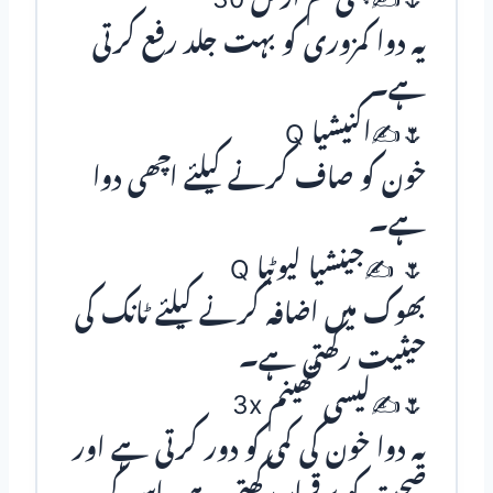
یہ دوا کمزوری کو بہت جلد رفع کرتی
ہے۔
🌷✍اکنیشیا Q
خون کو صاف کرنے کیلئے اچھی دوا
ہے۔
🌷 ✍جینشیا لیوٹیا Q
بھوک میں اضافہ کرنے کیلئے ٹانک کی
حیثیت رکھتی ہے۔
🌷✍لیسی تھینم 3x
یہ دوا خون کی کمی کو دور کرتی ہے اور