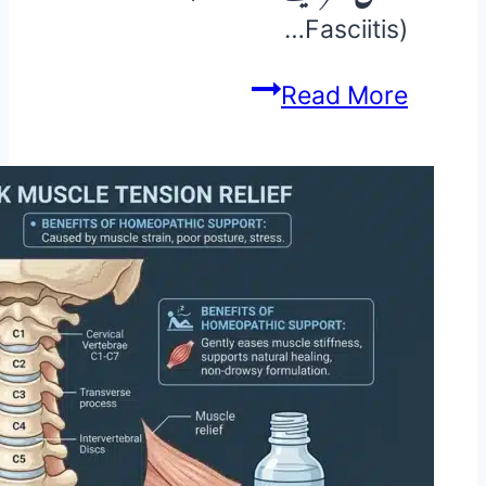
Fasciitis)…
ایڑی
Read More
کا
درد،
پلانٹر
فلیشائٹس
اور
Heel
Spur
کا
مکمل
ہومیوپیتھک