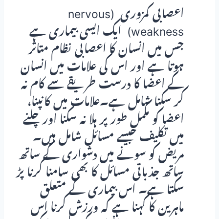
اعصابی کمزوری (nervous
weakness) ایک ایسی بیماری ہے
جس میں انسان کا اعصابی نظام متاثر
ہوتا ہے اور اس کی علامات میں انسان
کے اعضا کا درست طریقے سے کام نہ
کر سکنا شامل ہے۔علامات میں کانپنا،
اعضا کو مکمل طور پر ہلا نہ سکنا اور چلنے
میں تکلیف جیسے مسائل شامل ہیں۔
مریض کو سونے میں دشواری کے ساتھ
ساتھ جذباتی مسائل کا بھی سامنا کرنا پڑ
سکتا ہے۔ اس بیماری کے متعلق
ماہرین کا کہنا ہے کہ ورزش کرنا اس