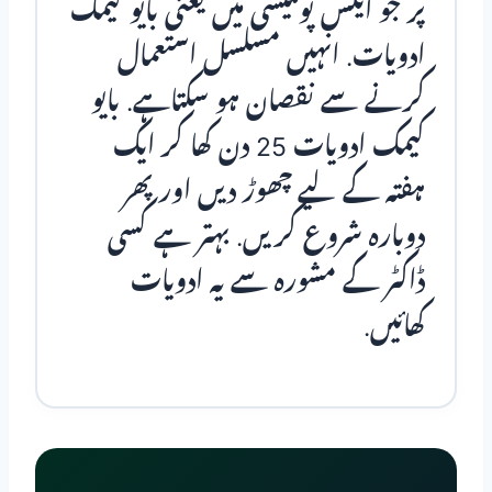
پر جو ایکس پوٹنیسی میں یعنی بایو کیمک
ادویات. انہیں مسلسل استعمال
کرنے سے نقصان ہو سکتاہے. بایو
کیمک ادویات 25 دن کھا کر ایک
ہفتہ کے لیے چھوڑ دیں اور پھر
دوبارہ شروع کریں. بہتر ہے کسی
ڈاکٹر کے مشورہ سے یہ ادویات
کھائیں.