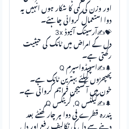
اور وزن کی کمی کا شکار ہوں انہیں یہ
دوا استعمال کروانی چاہئے۔
💝✍آرسینک آئیوڈ 3x
دل کے امراض میں ٹانک کی حیثیت
رکھتی ہے۔
🌲✍اسپیڈواسپرم Q
پھپھڑوں کیلئے بہترین ٹانک ہے۔
خون میں آکسیجن فراہم کرواتی ہے۔
🌲✍کیکٹس Q, کریٹگس Q
پندرہ قطرے فی دوا ہر چار گھنٹے بعد
دینے سے دل کی تکالیف رفع اور دل