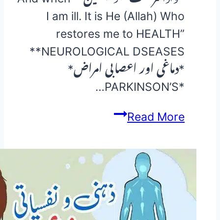
I am ill. It is He (Allah) Who
restores me to HEALTH”
*NEUROLOGICAL DSEASES*
*دماغی اور اعصابی امراض*
*PARKINSON’S…
Parkinson’s
Read More
disease
73