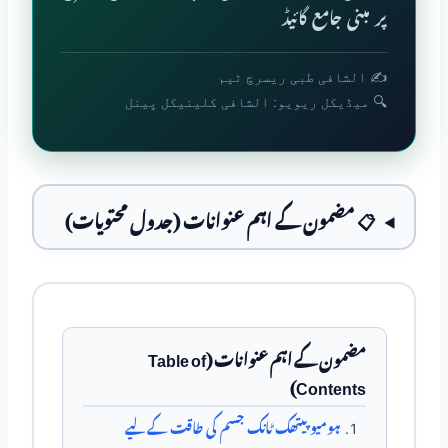
پر مبنی جامع گائیڈ
✍️ الشافی طبی ریسرچ ٹیم
🔍 میڈیکل ریویو: الشافی کلینیکل پینل
📋 مضمون کے اہم عنوانات (جدول محتویات)
مضمون کے اہم عنوانات (Table of
Contents)
ہومیو پیتھک ٹانک جسم کی طاقت کےلیے