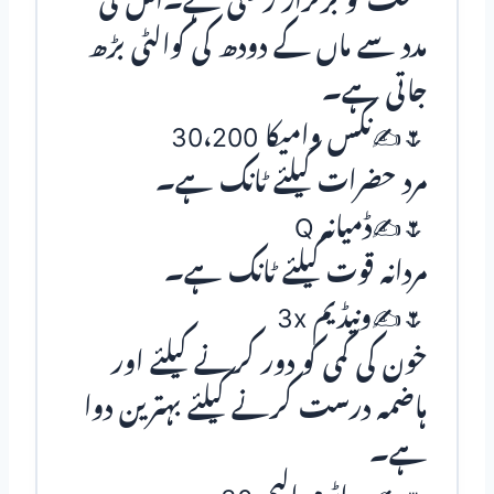
صحت کو برقرار رکھتی ہے۔اس کی
مدد سے ماں کے دودھ کی کوالٹی بڑھ
جاتی ہے۔
🌷✍نکس وامیکا 30،200
مرد حضرات کیلئے ٹانک ہے۔
🌷✍ڈمیانہ Q
مردانہ قوت کیلئے ٹانک ہے۔
🌷✍ونیڈیم 3x
خون کی کمی کو دور کرنے کیلئے اور
ہاضمہ درست کرنے کیلئے بہترین دوا
ہے۔