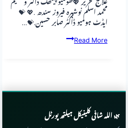
علاج تحریر 💖ھومیو پیتھک ڈاکٹر و حکیم
محمد اسلم نوشہرہ فیروز سندھ .💖 💝
ایڈٹ ہومیو ڈاکٹر صابر حسین.💝…
دماغی
Read More
امراض،
اعصابی
علامات
اور
آسان
بائیوکیمک
علاج
🌿 اللہ شافی کلینیکل ہیلتھ پورٹل
—