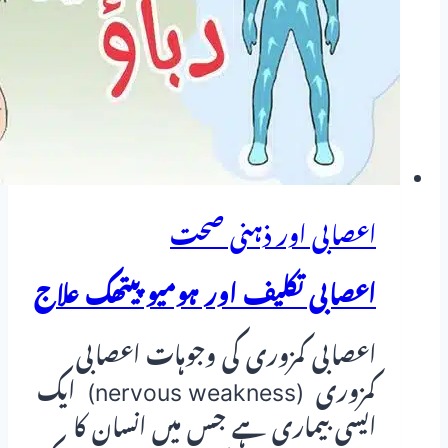
اعصابی اور ذہنی صحت
اعصابی تکلیف اور ہومیو پیتھک علاج
اعصابی کمزوری کی وجوہات اعصابی
کمزوری (nervous weakness) ایک
ایسی بیماری ہے جس میں انسان کا