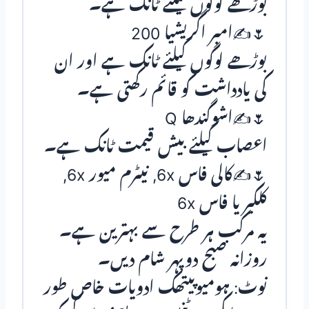
بوڑھے لوگوں کیلئے ٹانک ہے۔
🌷✍امبر اگریشیا 200
بوڑھے لوگوں کیلئے ٹانک ہے اور ان
کی یادداشت کو قائم رکھتی ہے۔
🌷✍اشوگندھا Q
اعصاب کیلئے بیش قیمت ٹانک ہے۔
🌷✍کالی فاس 6x, نیٹرم میور 6x,
کلکیریا فاس 6x
یہ مرکب ہر طرح سے بہترین ہے۔
روزانہ صبح دوپہر شام دیں۔
نوٹ: ہومیوپیتھک ادویات خاص طور