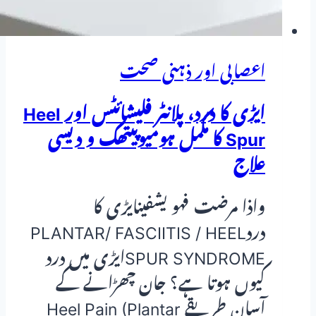
اعصابی اور ذہنی صحت
ایڑی کا درد، پلانٹر فلیشائٹس اور Heel
Spur کا مکمل ہومیوپیتھک و دیسی
علاج
واذا مرضت فهو يشفينایڑی کا
دردPLANTAR/ FASCIITIS / HEEL
SPUR SYNDROMEایڑی میں درد
کیوں ہوتا ہے؟ جان چھڑانے کے
آسان طریقے Heel Pain (Plantar