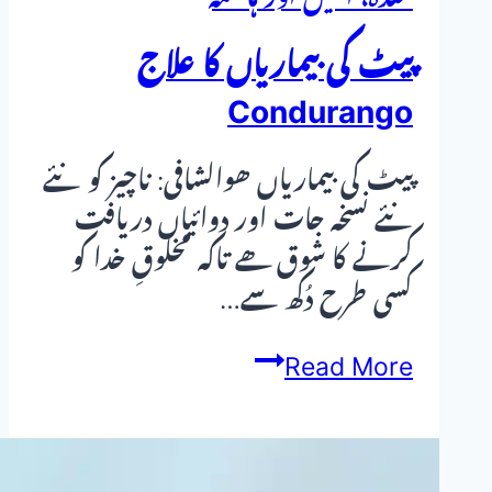
پیٹ کی بیماریاں کا علاج
Condurango
پیٹ کی بیماریاں ھوالشافی: ناچیز کو نئے
نئے نسخہ جات اور دوائیاں دریافت
کرنے کا شوق ھے تاکہ مخلوقِ خدا کو
کسی طرح دُکھ سے…
پیٹ
Read More
کی
بیماریاں
کا