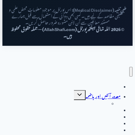
طبی تنبیہ (Medical Disclaimer):
اس پورٹل پر موجود معلومات محض علمی و
تعلیمی مقاصد کے لیے ہیں۔ کسی بھی دوائی کے استعمال سے قبل ہمارے
مستند معالجین سے آن لائن مشورہ ضرور حاصل کریں۔
© 2026 اللہ شافی ہیلتھ پورٹل (AllahShafi.com) — جملہ حقوق محفوظ
ہیں۔
صفحہ اول
Toggle
معدہ، آنتیں اور ہاضمہ
child
menu
جگر کے امراض
جگر کے امراض
خواتین کی صحت
مردوں کی بیماریاں
دل اور دورانِ خون