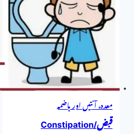
معدہ، آنتیں اور ہاضمہ
قبض/Constipation