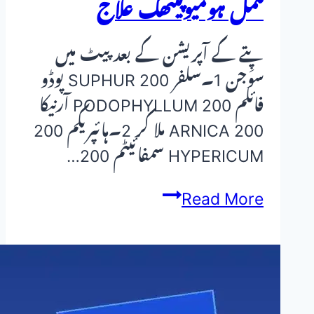
مکمل ہومیوپیتھک علاج
پِتے کے آپریشن کے بعد پیٹ میں
سوجن 1۔سلفر 200 SUPHUR پوڈو
فائلم 200 PODOPHYLLUM آرنیکا
200 ARNICA ملا کر 2۔ہائپریکم 200
HYPERICUM سمفائیٹم 200…
پتے
Read More
کے
آپریشن
کے
بعد