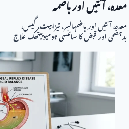
معدہ، آنتیں اور ہاضمہ
معدہ، آنتیں اور ہاضمہالسر، تیزابیت، گیس،
بدہضمی اور قبض کا سائنسی ہومیوپیتھک علاج