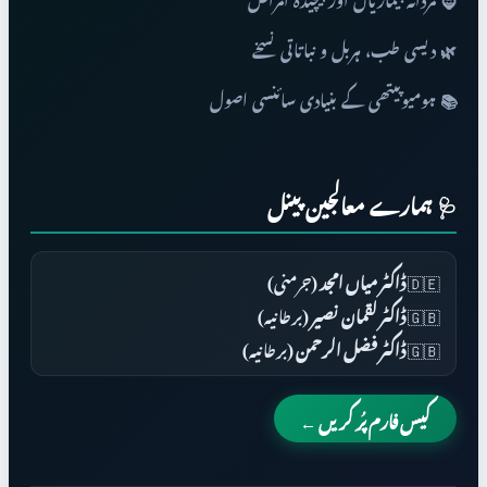
🧔 مردانہ بیماریاں اور پیچیدہ امراض
🌿 دیسی طب، ہربل و نباتاتی نسخے
📚 ہومیوپیتھی کے بنیادی سائنسی اصول
🩺 ہمارے معالجین پینل
🇩🇪
ڈاکٹر میاں امجد
(جرمنی)
🇬🇧
ڈاکٹر لقمان نصیر
(برطانیہ)
🇬🇧
ڈاکٹر فضل الرحمن
(برطانیہ)
کیس فارم پُر کریں ←