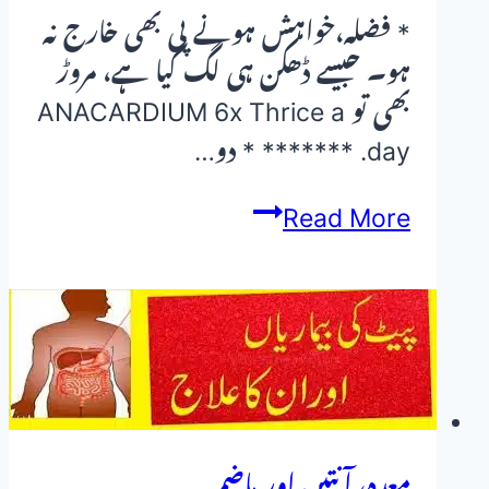
* فضلہ،خواہش ہونے پی بھی خارج نہ
ہو۔ جیسے ڈھکن ہی لگ گیا ہے، مروڑ
بھی تو ANACARDIUM 6x Thrice a
day. ******* * دو…
قبض/Constipation
Read More
معدہ، آنتیں اور ہاضمہ