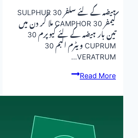
ہیضہ کے لئے سلفر 30 SULPHUR
کیمفر 30 CAMPHOR ملا کر دن میں
تین بار ہیضہ کے لئے کیوپرم 30
CUPRUM ویٹرم البم 30
VERATRUM…
ہیضہ،
Read More
پیچش
اور
دست
کا
مکمل