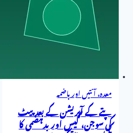
ہومیوپیتھک
و
قدرتی
علاج
معدہ، آنتیں اور ہاضمہ
پتے کے آپریشن کے بعد پیٹ
کی سوجن، گیس اور بدہضمی کا