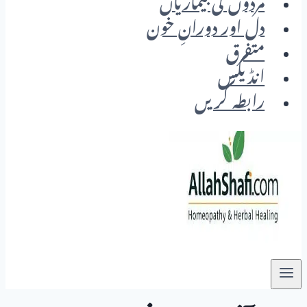
مردوں کی بیماریاں
دل اور دورانِ خون
متفرق
انڈیکس
رابطہ کریں