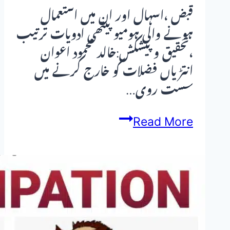
قبض ،اسہال اور ان میں استعمال
ہونے والی ہومیو پیتھی ادویات ترتیب
،تحقیق و پیشکش:خالد محمود اعوان
انتڑیاں فضلات کو خارج کرنے میں
سست روی…
قبض
Read More
،اسہال
اور
ان
میں
استعمال