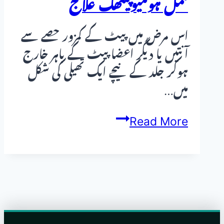
مکمل ہومیوپیتھک علاج
اس مرض میں پیٹ کے کمزور حصے سے
آنتیں یا دیگر اعضا پیٹ کے باہر خارج
ہوکر جلد کے نیچے ایک تھیلی کی شکل
میں…
ہرنیا
Read More
(ناف
و
معدہ)
کا
بغیر