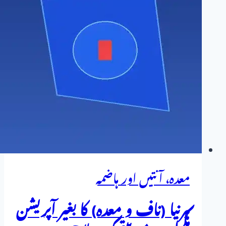
پیٹ
کی
سوجن،
گیس
اور
بدہضمی
کا
مکمل
ہومیوپیتھک
علاج
معدہ، آنتیں اور ہاضمہ
ہرنیا (ناف و معدہ) کا بغیر آپریشن