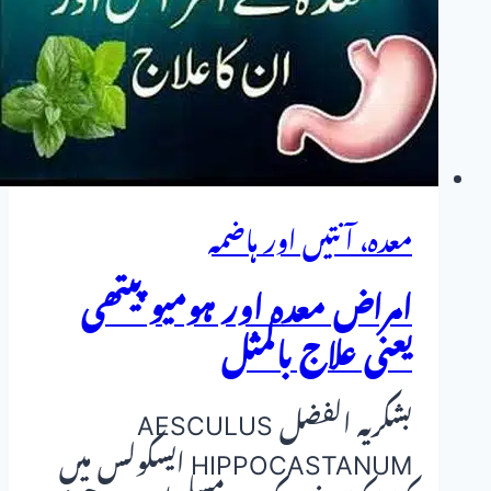
کے
سنہری
اصول.
معدہ، آنتیں اور ہاضمہ
امراض معدہ اور ہومیو پیتھی
یعنی علاج بالمثل
بشکریہ الفضل AESCULUS
HIPPOCASTANUM ایسکولس میں