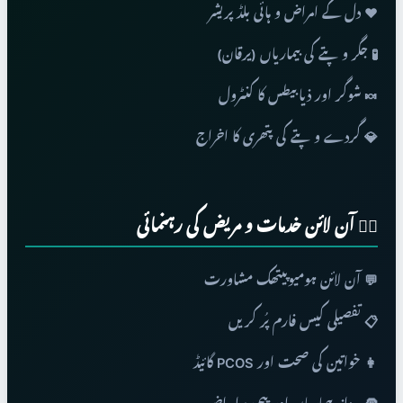
❤️ دل کے امراض و ہائی بلڈ پریشر
🧪 جگر و پتے کی بیماریاں (یرقان)
🍬 شوگر اور ذیابیطس کا کنٹرول
💎 گردے و پتے کی پتھری کا اخراج
👨‍⚕️ آن لائن خدمات و مریض کی رہنمائی
💬 آن لائن ہومیوپیتھک مشاورت
📋 تفصیلی کیس فارم پُر کریں
👩 خواتین کی صحت اور PCOS گائیڈ