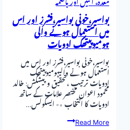
معدہ، آنتیں اور ہاضمہ
بواسیر،خونی بواسیر،فشرز اور اس
میں استعمال ہونے والی
ہومیوپیتھک ادویات
بواسیر،خونی بواسیر،فشرز اور اس میں
استعمال ہونے والیہومیوپیتھک
ادویات ترتیب ،تحقیق و پیشکش: خالد
محمود اعوان مختصر علامات کے ساتھ
ادویات کا انتخاب ٭- ایسکولس…
بواسیر،خونی
Read More