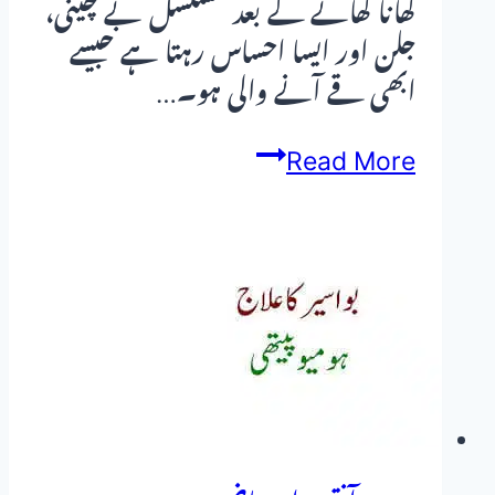
کھانا کھانے کے بعد مسلسل بے چینی،
جلن اور ایسا احساس رہتا ہے جیسے
ابھی قے آنے والی ہو۔…
امراض
Read More
معدہ
اور
ہومیو
پیتھی
یعنی
علاج
بالمثل