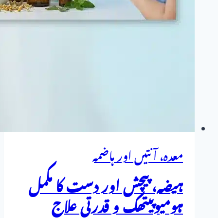
معدہ، آنتیں اور ہاضمہ
ہیضہ، پیچش اور دست کا مکمل
ہومیوپیتھک و قدرتی علاج