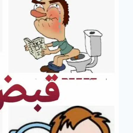
ہونے
والی
ہومیو
پیتھی
ادویات