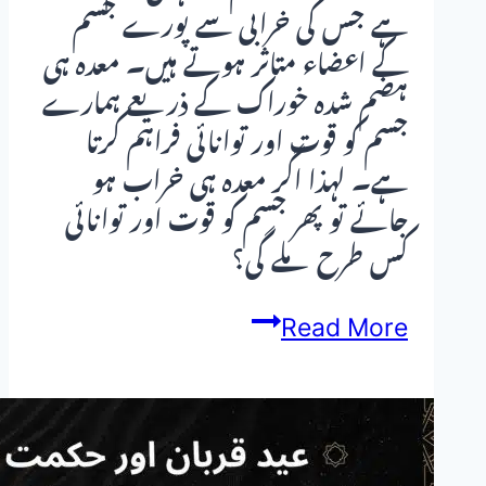
ہے جس کی خرابی سے پورے جسم
کے اعضاء متاثر ہوتے ہیں۔ معدہ ہی
ہضم شدہ خوراک کے ذریعے ہمارے
جسم کو قوت اور توانائی فراہم کرتا
ہے۔ لہذا اگر معدہ ہی خراب ہو
جائے تو پھر جسم کو قوت اور توانائی
کس طرح ملے گی؟
معدے
Read More
کی
تیزابیت
(Stomach
Acidity