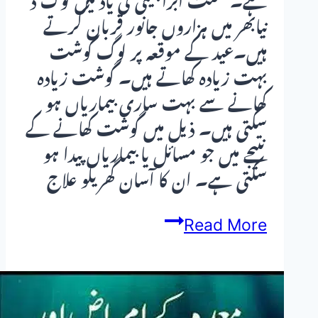
ہے۔ سنت ابراہیمی کی یاد میں لوگ د
نیابھر میں ہزاروں جانور قربان کرتے
ہیں۔عید کے موقعہ پر لوگ گوشت
بہت زیادہ کھاتے ہیں۔ گوشت زیادہ
کھانے سے بہت ساری بیماریاں ہو
سکتی ہیں۔ ذیل میں گوشت کھانے کے
نتیجے میں جو مسائل یا بیماریاں پیدا ہو
سکتی ہے۔ ان کا آسان گھریلو علاج
عید
Read More
قربان
اور
حکمت