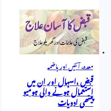
بواسیر،فشرز
اور
اس
میں
استعمال
ہونے
والی
ہومیوپیتھک
معدہ، آنتیں اور ہاضمہ
ادویات
قبض ،اسہال اور ان میں
استعمال ہونے والی ہومیو
پیتھی ادویات