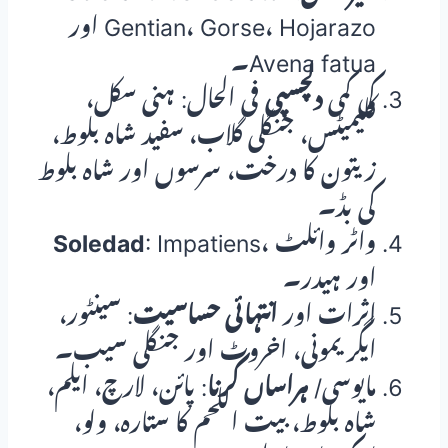
Gentian، Gorse، Hojarazo اور
Avena fatua۔
کی کمی
دلچسپی
فی الحال: ہنی سکل،
کلیمیٹس، جنگلی گلاب، سفید شاہ بلوط،
زیتون کا درخت، سرسوں اور شاہ بلوط
کی بڈ۔
: Impatiens، واٹر وائلٹ
Soledad
اور ہیدر۔
اثرات اور
انتہائی حساسیت
: سینٹور،
ایگریمونی، اخروٹ اور جنگلی سیب۔
مایوسی/
ہراساں کرنا
: پائن، لارچ، ایلم،
شاہ بلوط، بیت اللحم کا ستارہ، ولو،