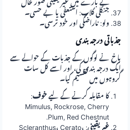
کے بارے میں غیر یقینی صورتحال
جنگلی گلاب: استعفی یا بے حسی۔
ولو: ناراضگی اور خود ترسی۔
جذباتی درجہ بندی
باخ نے لوگوں کے جذبات کے حوالے سے
ایک درجہ بندی کی، اور اسے کل سات
گروہوں میں تقسیم کیا۔
کا مقابلہ کرنے کے لیے
خوف
:
Mimulus, Rockrose, Cherry
Plum, Red Chestnut.
غیر یقینی
: Scleranthus، Cerato،