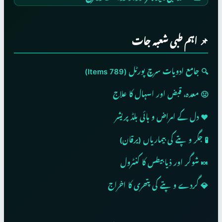
📌 اہم طبی شعبہ جات
🔍 جامع ادویات سرچ پورٹل (789 Items)
🤢 معدہ، قبض اور اسہال کا علاج
❤️ دل کے امراض و ہائی بلڈ پریشر
🧪 جگر و پتے کی بیماریاں (یرقان)
🍬 شوگر اور ذیابیطس کا کنٹرول
💎 گردے و پتے کی پتھری کا اخراج