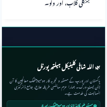
جنگلی گلاب، اور ولو۔
🌿 اللہ شافی کلینیکل ہیلتھ پورٹل
پاکستان اور یورپ کے مستند و تجربہ کار ہومیوپیتھک معالجین کا آن
لائن نیٹ ورک۔ ہمارا عزم سائنسی طریقہ علاج، جامع ڈائرکٹری
انسانیت کی خدمت ہے۔
🏥 مستند طبی گائیڈ لائنز اور ہومیوپیتھک ریسرچ