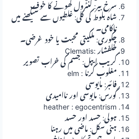
سرخ بیر: کنٹرول کھونے کا خوف
شاہ بلوط کی کلی: غلطیوں سے سیکھنے میں
ناکامی۔
چکوری: ملکیتی محبت یا خود غرضی۔
Clematis: خلفشار
کریب ایپل: جسم کی خراب تصویر
elm : مغلوب کرنا
فائبر: مایوسی
گورس: مایوسی اور ناامیدی
heather : egocentrism
ہولی: حسد اور حسد
ہنی سکل: ماضی میں رہنا