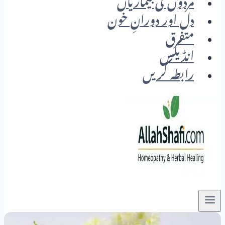
مردوں کی بیماریاں
دل اور دورانِ خون
متفرق
انڈیکس
رابطہ کریں