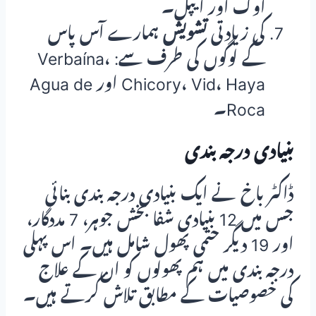
اوک اور ایپل۔
کی زیادتی
تشویش
ہمارے آس پاس
کے لوگوں کی طرف سے: Verbaína،
Chicory، Vid، Haya اور Agua de
Roca۔
بنیادی درجہ بندی
ڈاکٹر باخ نے ایک بنیادی درجہ بندی بنائی
جس میں 12 بنیادی شفا بخش جوہر، 7 مددگار،
اور 19 دیگر حتمی پھول شامل ہیں۔ اس پہلی
درجہ بندی میں ہم پھولوں کو ان کے علاج
کی خصوصیات کے مطابق تلاش کرتے ہیں۔