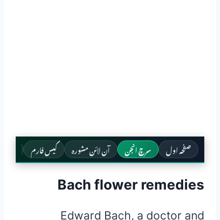
صفحہ اول
سرچ انجن
آن لائن مشورہ
کیس فارم
معدہ و 
Bach flower remedies
Edward Bach, a doctor and