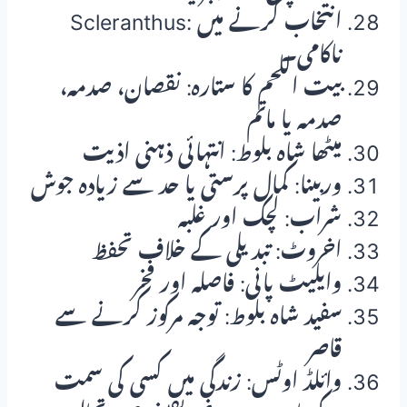
Scleranthus: انتخاب کرنے میں
ناکامی۔
بیت اللحم کا ستارہ: نقصان، صدمہ،
صدمہ یا ماتم
میٹھا شاہ بلوط: انتہائی ذہنی اذیت
وربینا: کمال پرستی یا حد سے زیادہ جوش
شراب: لچک اور غلبہ
اخروٹ: تبدیلی کے خلاف تحفظ
وایلیٹ پانی: فاصلہ اور فخر
سفید شاہ بلوط: توجہ مرکوز کرنے سے
قاصر
وائلڈ اوٹس: زندگی میں کسی کی سمت