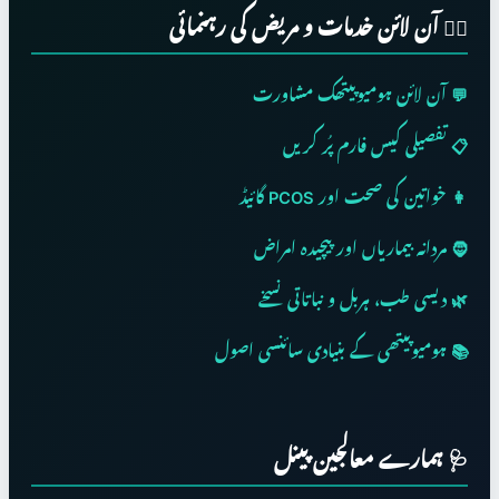
👨‍⚕️ آن لائن خدمات و مریض کی رہنمائی
💬 آن لائن ہومیوپیتھک مشاورت
📋 تفصیلی کیس فارم پُر کریں
👩 خواتین کی صحت اور PCOS گائیڈ
🧔 مردانہ بیماریاں اور پیچیدہ امراض
🌿 دیسی طب، ہربل و نباتاتی نسخے
📚 ہومیوپیتھی کے بنیادی سائنسی اصول
🩺 ہمارے معالجین پینل