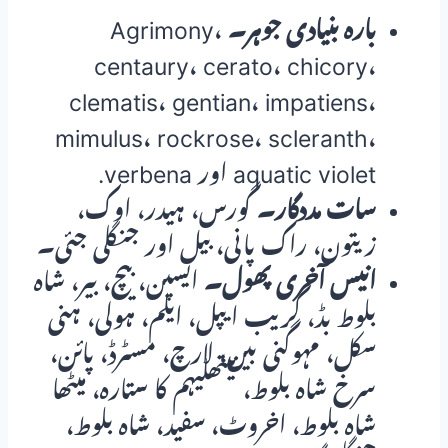
بارہ بنیادی جوہر۔
Agrimony،
centaury، cerato، chicory،
clematis، gentian، impatiens،
mimulus، rockrose، scleranth،
aquatic violet اور verbena.
سات مددگار۔
گورس، ہیدر، اوک،
زیتون، راک پانی، بیل اور جنگلی جئی۔
انیس آخری پھول۔
ایسپن، بیچ، بیر، شاہ
بلوط بڈ، کریب ایپل، ایلم، ہولی، ہنی
سکل، مہوگنی بین، لارچ، مسٹرڈ، پائن،
سرخ شاہ بلوط، بیتھلیہم کا ستارہ، میٹھا
شاہ بلوط، اخروٹ، سفید، شاہ بلوط،