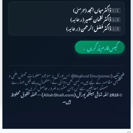
🇩🇪
ڈاکٹر میاں امجد
(جرمنی)
🇬🇧
ڈاکٹر لقمان نصیر
(برطانیہ)
🇬🇧
ڈاکٹر فضل الرحمن
(برطانیہ)
کیس فارم پُر کریں ←
طبی تنبیہ (Medical Disclaimer):
اس پورٹل پر موجود معلومات محض علمی و
تعلیمی مقاصد کے لیے ہیں۔ کسی بھی دوائی کے استعمال سے قبل ہمارے
مستند معالجین سے آن لائن مشورہ ضرور حاصل کریں۔
© 2026 اللہ شافی ہیلتھ پورٹل (AllahShafi.com) — جملہ حقوق محفوظ
ہیں۔