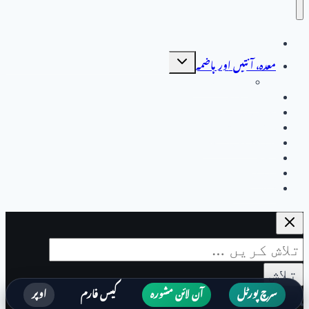
صفحہ اول
Toggle
معدہ، آنتیں اور ہاضمہ
child
menu
جگر کے امراض
جگر کے امراض
خواتین کی صحت
مردوں کی بیماریاں
دل اور دورانِ خون
متفرق
انڈیکس
رابطہ کریں
تلاش
کریں
برائے:
سرچ پورٹل
آن لائن مشورہ
کیس فارم
اوپر