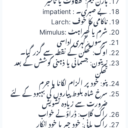
ہارن بیم: تھکاوٹ یا تاخیر
impatient : بے صبری۔
Larch: ناکامی کا خوف
Mimulus: شرم یا گھبراہٹ
سرسوں: گہری اداسی
اوک: تھکن کے نقطہ سے گزر گیا۔
زیتون: جسمانی یا ذہنی کوشش کے بعد
تھکن
پنو: خود پر الزام لگانا یا جرم
سرخ شاہ بلوط پیاروں کی بہبود کے لئے
ضرورت سے زیادہ تشویش
راک گلاب: ڈراؤنے خواب
راک پانی: خود جبر یا خود انکار