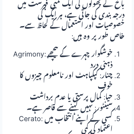
باخ کے پھولوں کی ایک لمبی فہرست میں
درجہ بندی کی جاتی ہے، ہر ایک کی
خصوصیات اور استعمال کے لحاظ سے۔
خاص طور پر وہ ہیں:
Agrimony: خوشگوار چہرے کے پیچھے
ذہنی درد
چنار: کپکپاہٹ اور نامعلوم چیزوں کا
خوف
حیا: کمال پرستی یا عدم برداشت
سینٹور: نہیں کہنے سے قاصر ہے۔
Cerato: کسی کے اپنے انتخاب میں
اعتماد کی کمی