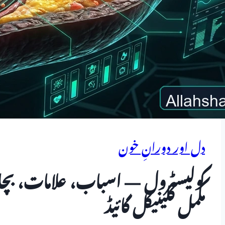
دل اور دورانِ خون
کولیسٹرول — اسباب، علامات، بچاؤ
مکمل کلینیکل گائیڈ