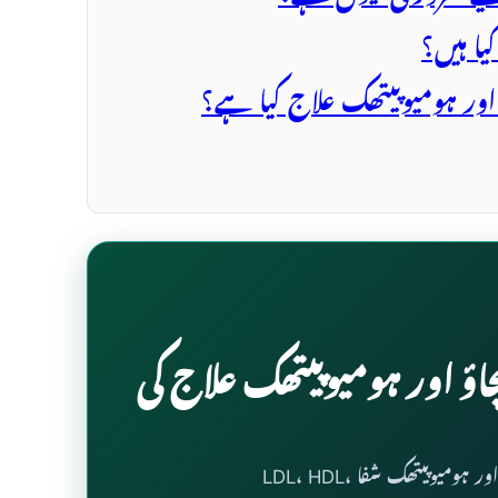
یا ہیں؟
ور ہومیوپیتھک علاج کیا ہے؟
ؤ اور ہومیوپیتھک علاج کی
اؤ اور ہومیوپیتھک شفا