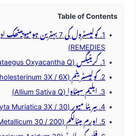
Table of Contents
REMEDIES)
1. کریٹیگس (Crataegus Oxyacantha Q)
2. کولیسٹرینم (Cholesterinum 3X / 6X)
3. ایلیم سیٹاوا (Allium Sativa Q)
4. بیریٹا میور (Baryta Muriatica 3X / 30)
5. اورم میٹالکم (Aurum Metallicum 30 / 200)