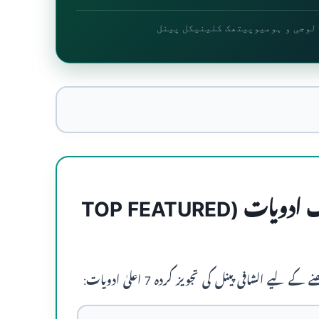
لوجی و ہومیوپیتھک کلینیکل پینل
1. کولیسٹرول کی 7 بہترین ہومیوپیتھک ادویات (TOP FEATURED