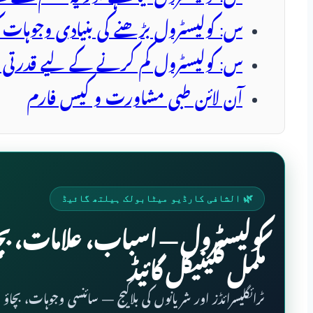
س: کولیسٹرول بڑھنے کی بنیادی وجوہات ک
س: کولیسٹرول کم کرنے کے لیے قدرتی ا
آن لائن طبی مشاورت و کیس فارم
🌿 الشافی کارڈیو میٹابولک ہیلتھ گائیڈ
کولیسٹرول — اسباب، علامات، بچا
مکمل کلینیکل گائیڈ
LDL، HDL، ٹرائگلیسرائڈز اور شریانوں کی بلاکیج — سائنسی وجوہات، بچ