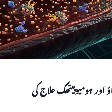
 اور ہومیوپیتھک علاج کی