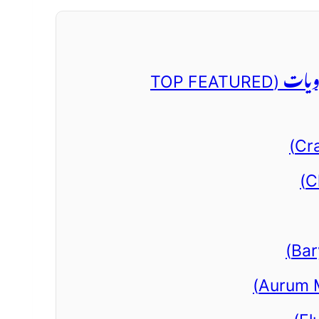
1. کولیسٹرول کی 7 بہترین ہومیوپیتھک ادویات (TOP FEATURED