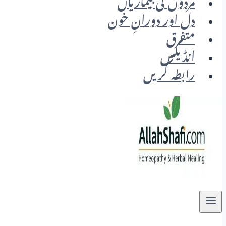
مردوں کی بیماریاں
دل اور دورانِ خون
متفرق
انڈیکس
رابطہ کریں