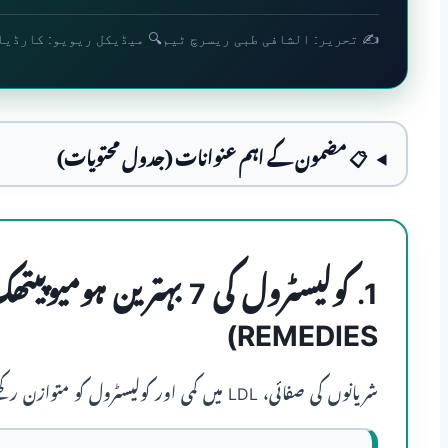
✍️ تحریر: الشافی طبی ریسرچ ٹیم
🔍 میڈیکل ریویو: کارڈیا
📋 مضمون کے اہم عنوانات (جدول محتویات)
REMEDIES)
شریانوں کی صفائی، LDL میں کمی اور کولیسٹرول کو متوازن رکھنے کے لیے الشافی پینل کی تجویز کردہ 7 اعلیٰ ادویات: