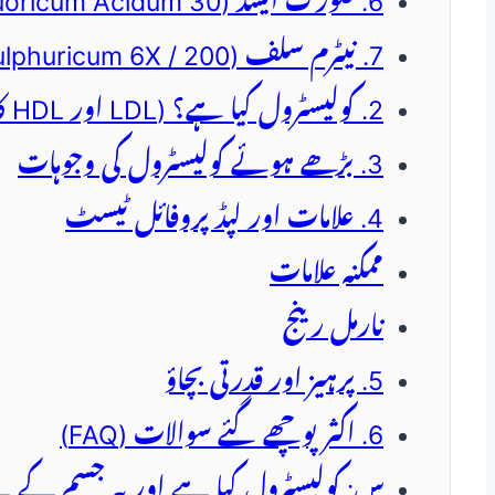
6. فلورک ایسڈ (Fluoricum Acidum 30)
7. نیٹرم سلف (Natrum Sulphuricum 6X / 200)
2. کولیسٹرول کیا ہے؟ (LDL اور HDL کا فرق)
3. بڑھے ہوئے کولیسٹرول کی وجوہات
4. علامات اور لپڈ پروفائل ٹیسٹ
ممکنہ علامات
نارمل رینج
5. پرہیز اور قدرتی بچاؤ
6. اکثر پوچھے گئے سوالات (FAQ)
س: کولیسٹرول کیا ہے اور یہ جسم کے 