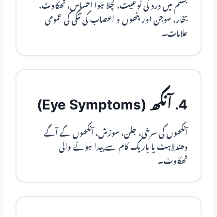
جسم میں درد کی نوعیت، کچلا ہوا احساس، تھکاوٹ،
بخار، سوجن اور پٹھوں و اعصاب کی تنگی کی عمومی
علامات۔
4. آنکھ (Eye Symptoms)
آنکھوں کی سرخی، جلن، سوزش، آنکھوں کے آگے
دھندلاہٹ یا باریک کام سے پیدا ہونے والی
تھکاوٹ۔