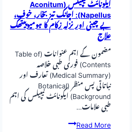
ایکونائٹ نیپیلس (Aconitum
Napellus): اچانک تیز بخار، خوف،
بے چینی اور نزلہ زکام کا ہومیوپیتھک
علاج
مضمون کے اہم عنوانات (Table of
Contents) فوری طبی خلاصہ
(Medical Summary) تعارف اور
نباتاتی پس منظر (Botanical
Background) ایکونائٹ نیپیلس کی اہم
طبی علامات…
ایکونائٹ
Read More