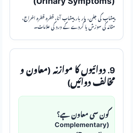
(Urinary Symptoms)
پیشاب کی جلن، بار بار پیشاب آنا، قطرہ قطرہ اخراج،
مثانہ کی سوزش یا گردے کے درد کی علامات۔
9. دوائیوں کا موازنہ (معاون و
مخالف دوائیں)
کون سی معاون ہے؟
(Complementary