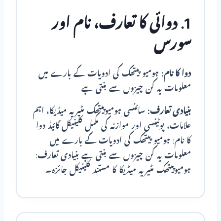
1. دوائی کا تعارف، نام اور
سورس
دوا کا نام:
ہومیو پیتھک کی ادویات کے بارے میں
معلومات یہ کن چیزوں سے بنتی ہے
بنیادی تعارف:
سائنسی ہومیوپیتھک مٹیریہ میڈیکا، اہم
علامات، پوٹینسی اور موازنہ کی مکمل کلینیکل گائیڈ دوا
کا نام: ہومیو پیتھک کی ادویات کے بارے میں
معلومات یہ کن چیزوں سے بنتی ہے بنیادی تعارف:
ہومیوپیتھک مٹیریہ میڈیکا کا مستند کلینیکل جائزہ۔