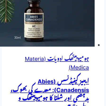
ہومیوپیتھک ادویات (Materia
Medica)
ایبیز کینیڈنسس (Abies
Canadensis): معدے کی بھوک،
بدہضمی اور شلتا کا ہومیوپیتھک و