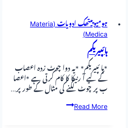
نیپیلس
(Aconitum
Napellus):
ہومیوپیتھک ادویات (Materia
اچانک
Medica)
تیز
ہائپیریکم
بخار،
خوف،
*ہا ئپیریکم* *یہ دوا چوٹ زدہ اعصاب
بے
کے لیے آ رنیکا کا کام کرتی ہے *اعصا
چینی
ب پر چوٹ لگنے کی مثال کے طور پر…
اور
نزلہ
ہائپیریکم
Read More
زکام
کا