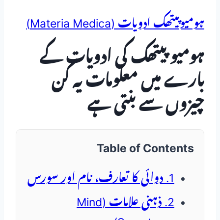
ہومیوپیتھک ادویات (Materia Medica)
ہومیو پیتھک کی ادویات کے
بارے میں معلومات یہ کن
چیزوں سے بنتی ہے
Table of Contents
1. دوائی کا تعارف، نام اور سورس
2. ذہنی علامات (Mind