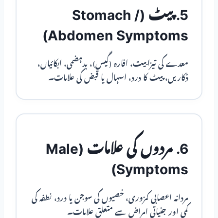
5. پیٹ (Stomach /
Abdomen Symptoms)
معدے کی تیزابیت، افارہ (گیس)، بدہضمی، ابکائیاں،
ڈکاریں، پیٹ کا درد، اسہال یا قبض کی علامات۔
6. مردوں کی علامات (Male
Symptoms)
مردانہ اعصابی کمزوری، خصیوں کی سوجن یا درد، نطفہ کی
کمی اور جنیاتی امراض سے متعلق علامات۔