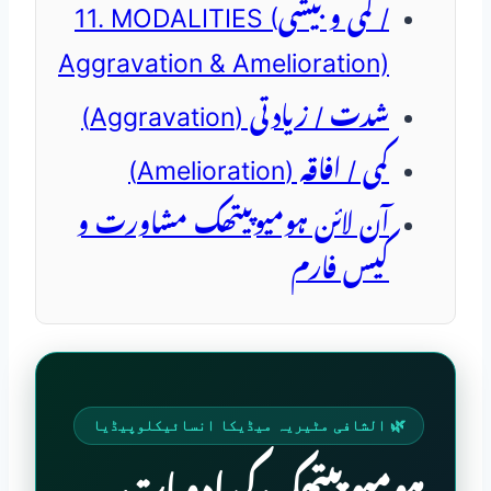
11. MODALITIES (کمی و بیشی /
Aggravation & Amelioration)
شدت / زیادتی (Aggravation)
کمی / افاقہ (Amelioration)
آن لائن ہومیوپیتھک مشاورت و
کیس فارم
🌿 الشافی مٹیریہ میڈیکا انسائیکلوپیڈیا
ہومیو پیتھک کی ادویات