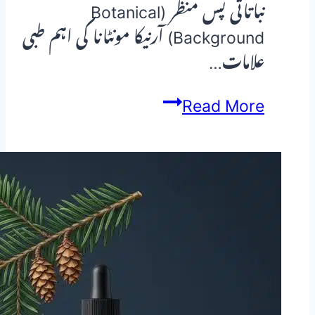
نباتاتی پس منظر (Botanical
Background) آرنیکا مونٹانا کی اہم طبی
علامات…
آرنیکا
Read More
مونٹانا
(Arnica
Montana)
—
مکمل
مٹیریہ
میڈیکا
گائیڈ