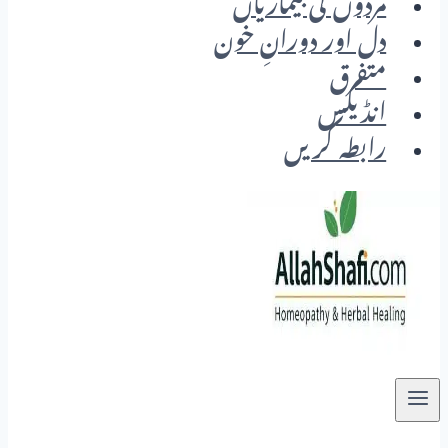
مردوں کی بیماریاں
دل اور دورانِ خون
متفرق
انڈیکس
رابطہ کریں