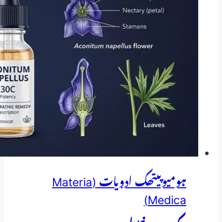
بھوک،
بدہضمی
اور
شلتا
کا
ہومیوپیتھک
و
ہربل
علاج
ہومیوپیتھک ادویات (Materia
Medica)