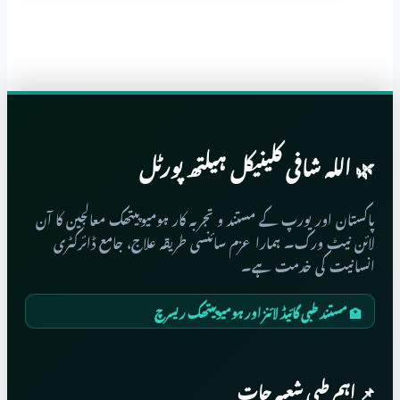
ہومیوپیتھک
علاج
🌿 اللہ شافی کلینیکل ہیلتھ پورٹل
پاکستان اور یورپ کے مستند و تجربہ کار ہومیوپیتھک معالجین کا آن
لائن نیٹ ورک۔ ہمارا عزم سائنسی طریقہ علاج، جامع ڈائرکٹری
انسانیت کی خدمت ہے۔
🏥 مستند طبی گائیڈ لائنز اور ہومیوپیتھک ریسرچ
📌 اہم طبی شعبہ جات