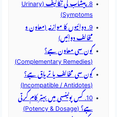
8. پیشاب کی تکالیف (Urinary
Symptoms)
9. دوائیوں کا موازنہ (معاون و
مخالف دوائیں)
کون سی معاون ہے؟
(Complementary Remedies)
کون سی مخالف یا تریاق ہے؟
(Incompatible / Antidotes)
10. کس پوٹینسی میں بہتر کام کرتی
ہے؟ (Potency & Dosage)