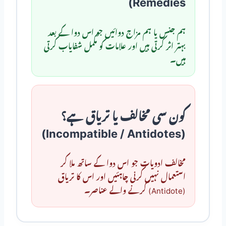
Remedies)
ہم جنس یا ہم مزاج دوائیں جو اس دوا کے بعد
بہتر اثر کرتی ہیں اور علامات کو مکمل شفایاب کرتی
ہیں۔
کون سی مخالف یا تریاق ہے؟
(Incompatible / Antidotes)
مخالف ادویات جو اس دوا کے ساتھ ملا کر
استعمال نہیں کرنی چاہئیں اور اس کا تریاق
(Antidote) کرنے والے عناصر۔