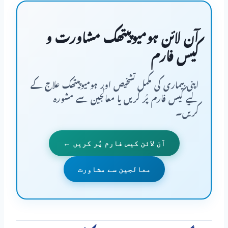
آن لائن ہومیوپیتھک مشاورت و
کیس فارم
اپنی بیماری کی مکمل تشخیص اور ہومیوپیتھک علاج کے
لیے کیس فارم پُر کریں یا معالجین سے مشورہ
کریں۔
آن لائن کیس فارم پُر کریں ←
معالجین سے مشاورت