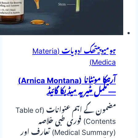
ہومیوپیتھک ادویات (Materia
Medica)
آرنیکا مونٹانا (Arnica Montana)
— مکمل مٹیریہ میڈیکا گائیڈ
مضمون کے اہم عنوانات (Table of
Contents) فوری طبی خلاصہ
(Medical Summary) تعارف اور