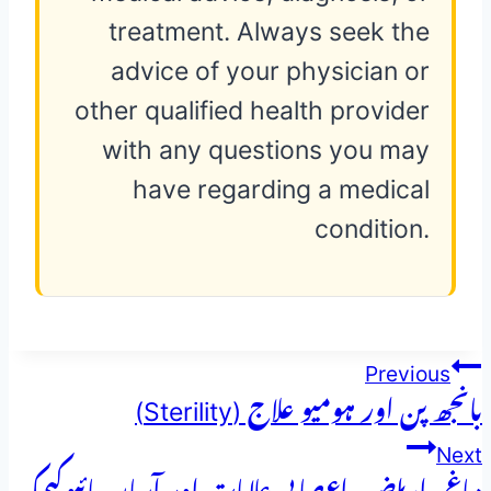
treatment. Always seek the
advice of your physician or
other qualified health provider
with any questions you may
have regarding a medical
condition.
پوسٹوں
Previous
بانجھ پن اور ہومیو علاج (Sterility)
کی
Next
نیویگیشن