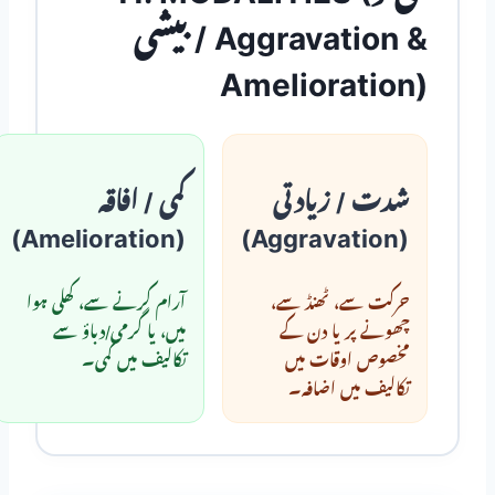
بیشی / Aggravation &
Amelioration)
شدت / زیادتی
کمی / افاقہ
(Amelioration)
(Aggravation)
حرکت سے، ٹھنڈ سے،
آرام کرنے سے، کھلی ہوا
چھونے پر یا دن کے
میں، یا گرمی/دباؤ سے
مخصوص اوقات میں
تکالیف میں کمی۔
تکالیف میں اضافہ۔