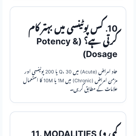
10. کس پوٹینسی میں بہتر کام
کرتی ہے؟ (Potency &
Dosage)
حاد امراض (Acute) میں Q، 30 یا 200 پوٹینسی اور
مزمن امراض (Chronic) میں 1M یا 10M کا استعمال
علامات کے مطابق کریں۔
11. MODALITIES (کمی و