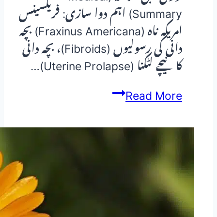
Summary) اہم دوا سازی: فریکسینس
امریکہ ناہ (Fraxinus Americana) بچہ
دانی کی رسولیوں (Fibroids)، بچہ دانی
کا نیچے لٹکنا (Uterine Prolapse)…
فریکسینس
Read More
امریکہ
ناہ
(Fraxinus
Americana):
بچہ
دانی
کی