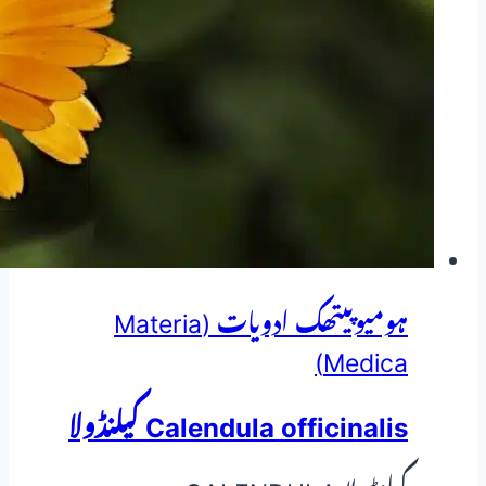
رسولیوں،
فیبرائڈز
اور
لٹکنے
کا
ہومیوپیتھک
و
ہربل
ہومیوپیتھک ادویات (Materia
علاج
Medica)
Calendula officinalis کیلنڈولا