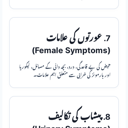
7. عورتوں کی علامات
(Female Symptoms)
حیض کی بے قاعدگی، درد، بچہ دانی کے مسائل، لیکوریا
اور ہارمونز کی خرابی سے متعلق اہم علامات۔
8. پیشاب کی تکالیف