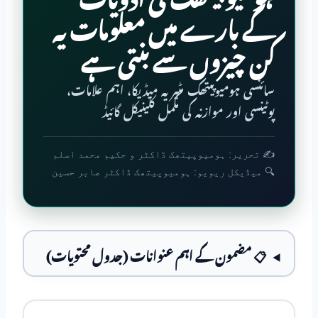
کے بارے میں معلومات یہ
کن چیزوں سے بنتی ہے
سائنسی ہومیوپیتھک مٹیریہ میڈیکا، اہم علامات،
پوٹینسی اور موازنہ کی مکمل کلینیکل گائیڈ
✍️ تحریر: ہومیوپیتھک ڈاکٹر و حکیم محمد اسلم
🔍 میڈیکل ریویو: ہومیوپیتھک ڈاکٹر صابر حسین
📋 مضمون کے اہم عنوانات (جدول محتویات)