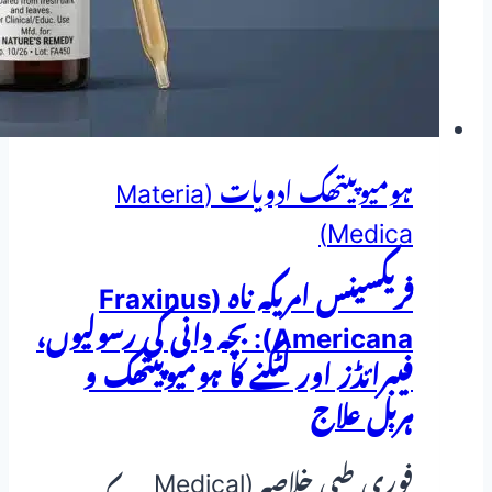
ہومیوپیتھک ادویات (Materia
Medica)
فریکسینس امریکہ ناہ (Fraxinus
Americana): بچہ دانی کی رسولیوں،
فیبرائڈز اور لٹکنے کا ہومیوپیتھک و
ہربل علاج
فوری طبی خلاصہ (Medical