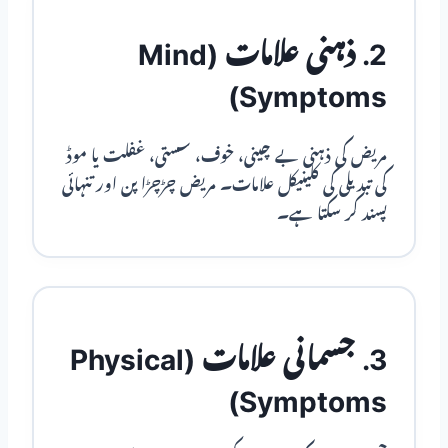
2. ذہنی علامات (Mind
Symptoms)
مریض کی ذہنی بے چینی، خوف، سستی، غفلت یا موڈ
کی تبدیلی کی کلینیکل علامات۔ مریض چڑچڑا پن اور تنہائی
پسند کر سکتا ہے۔
3. جسمانی علامات (Physical
Symptoms)