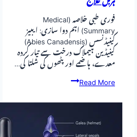
ہربل علاج
فوری طبی خلاصہ (Medical
Summary) اہم دوا سازی: ایبیز
کینیڈنسس (Abies Canadensis)
کینیڈین ہیملاک درخت سے تیار کردہ
معدے، ہاضمے اور پٹھوں کی شلتا کی…
ایبیز
Read More
کینیڈنسس
(Abies
Canadensis):
معدے
کی