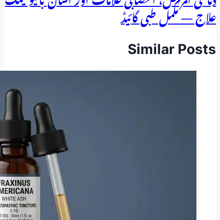
دماغی امراض، اعصابی علامات اور آسان بائیوکیمک
علاج — مکمل طبی گائیڈ
Similar Posts