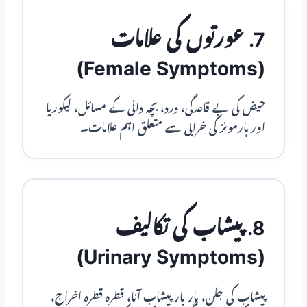
7. عورتوں کی علامات
(Female Symptoms)
حیض کی بے قاعدگی، درد، بچہ دانی کے مسائل، لیکوریا
اور ہارمونز کی خرابی سے متعلق اہم علامات۔
8. پیشاب کی تکالیف
(Urinary Symptoms)
پیشاب کی جلن، بار بار پیشاب آنا، قطرہ قطرہ اخراج،