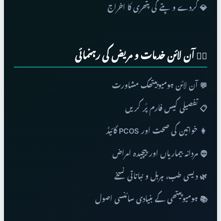
💎 گردے و پتے کی پتھری کا اخراج
👨‍⚕️ آن لائن خدمات و مریض کی رہنمائی
💬 آن لائن ہومیوپیتھک مشاورت
📋 تفصیلی کیس فارم پُر کریں
👩 خواتین کی صحت اور PCOS گائیڈ
🧔 مردانہ بیماریاں اور پیچیدہ امراض
🌿 دیسی طب، ہربل و نباتاتی نسخے
📚 ہومیوپیتھی کے بنیادی سائنسی اصول