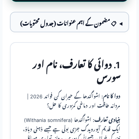
📋 مضمون کے اہم عنوانات (جدول محتویات)
1. دوائی کا تعارف، نام اور
سورس
دوا کا نام:
اشواگندھا کے حیران کن فوائد 2026 |
مردانہ طاقت اور دماغی کمزوری کا حل؟
بنیادی تعارف:
اشواگندھا (Withania somnifera)
ایک قدیم آیورویدک جڑی بوٹی ہے جسے ذہنی دباؤ،
نیند کی خرابی، جسمانی کمزوری، مردانہ تولیدی مسائل