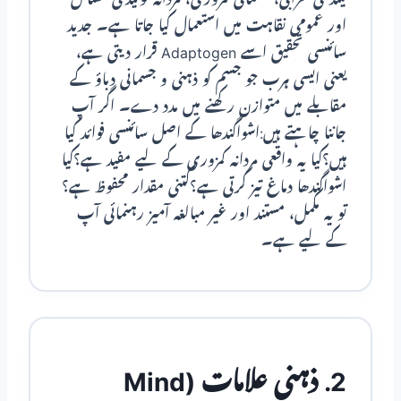
اور عمومی نقاہت میں استعمال کیا جاتا ہے۔ جدید
سائنسی تحقیق اسے Adaptogen قرار دیتی ہے،
یعنی ایسی ہرب جو جسم کو ذہنی و جسمانی دباؤ کے
مقابلے میں متوازن رکھنے میں مدد دے۔ اگر آپ
جاننا چاہتے ہیں:اشواگندھا کے اصل سائنسی فوائد کیا
ہیں؟کیا یہ واقعی مردانہ کمزوری کے لیے مفید ہے؟کیا
اشواگندھا دماغ تیز کرتی ہے؟کتنی مقدار محفوظ ہے؟
تو یہ مکمل، مستند اور غیر مبالغہ آمیز رہنمائی آپ
کے لیے ہے۔
2. ذہنی علامات (Mind