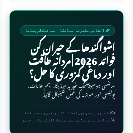
🌿 الشافی مٹیریہ میڈیکا انسائیکلوپیڈیا
اشواگندھا کے حیران کن
فوائد 2026 | مردانہ طاقت
اور دماغی کمزوری کا حل؟
سائنسی ہومیوپیتھک مٹیریہ میڈیکا، اہم علامات،
پوٹینسی اور موازنہ کی مکمل کلینیکل گائیڈ
✍️ تحریر: ہومیوپیتھک ڈاکٹر و حکیم محمد اسلم
🔍 میڈیکل ریویو: ہومیوپیتھک ڈاکٹر صابر حسین