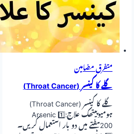
—
ہومیوپیتھک
دوا
کا
مکمل
تعارف
متفرق مضامین
گلے کا کینسر (Throat Cancer)
گلے کا کینسر (Throat Cancer)
ہومیوپیتھک علاج:1️⃣ Arsenic
200ہفتے میں دو بار استعمال کریں۔