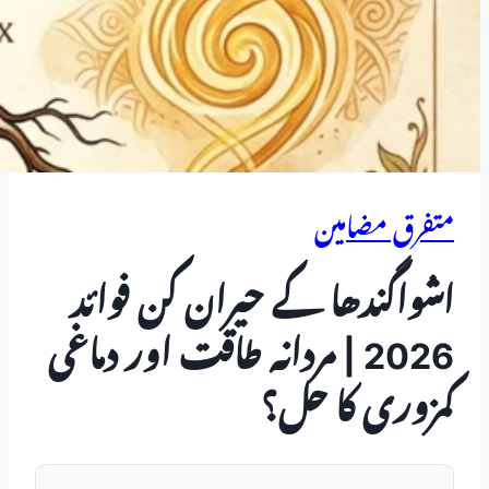
متفرق مضامین
اشواگندھا کے حیران کن فوائد
2026 | مردانہ طاقت اور دماغی
کمزوری کا حل؟