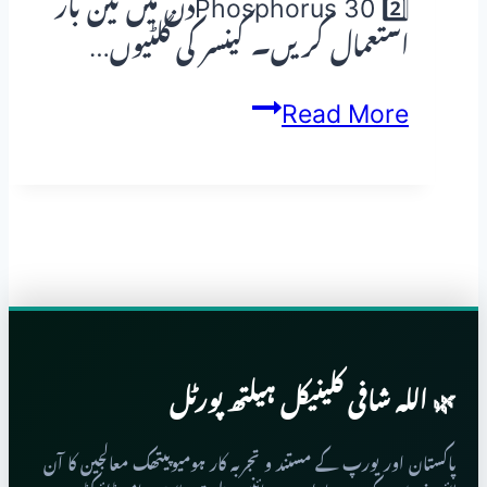
2️⃣ Phosphorus 30دن میں تین بار
استعمال کریں۔ کینسر کی گلٹیوں…
گلے
Read More
کا
کینسر
(Throat
Cancer)
🌿 اللہ شافی کلینیکل ہیلتھ پورٹل
پاکستان اور یورپ کے مستند و تجربہ کار ہومیوپیتھک معالجین کا آن