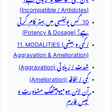
(Incompatible / Antidotes)
10. کس پوٹینسی میں بہتر کام کرتی
ہے؟ (Potency & Dosage)
11. MODALITIES (کمی و بیشی /
Aggravation & Amelioration)
شدت / زیادتی (Aggravation)
کمی / افاقہ (Amelioration)
آن لائن ہومیوپیتھک مشاورت و
کیس فارم