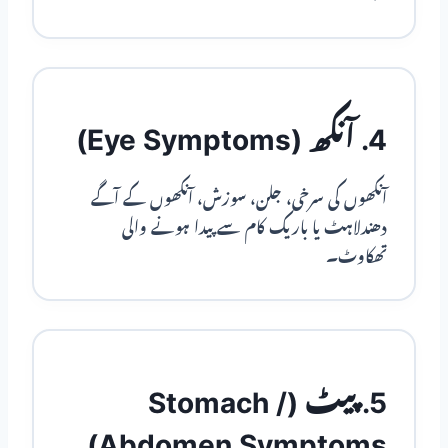
4. آنکھ (Eye Symptoms)
آنکھوں کی سرخی، جلن، سوزش، آنکھوں کے آگے
دھندلاہٹ یا باریک کام سے پیدا ہونے والی
تھکاوٹ۔
5. پیٹ (Stomach /
Abdomen Symptoms)