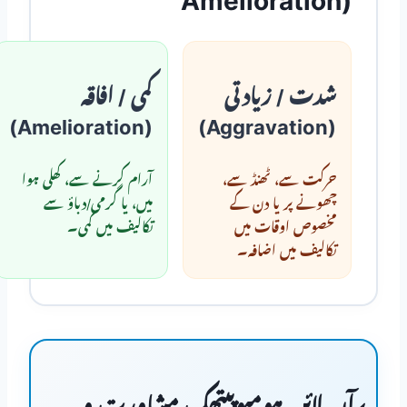
Amelioration)
شدت / زیادتی
کمی / افاقہ
(Amelioration)
(Aggravation)
حرکت سے، ٹھنڈ سے،
آرام کرنے سے، کھلی ہوا
چھونے پر یا دن کے
میں، یا گرمی/دباؤ سے
مخصوص اوقات میں
تکالیف میں کمی۔
تکالیف میں اضافہ۔