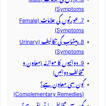
Symptoms)
7. عورتوں کی علامات (Female
Symptoms)
8. پیشاب کی تکالیف (Urinary
Symptoms)
9. دوائیوں کا موازنہ (معاون و
مخالف دوائیں)
کون سی معاون ہے؟
(Complementary Remedies)
کون سی مخالف یا تریاق ہے؟