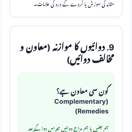
مثانہ کی سوزش یا گردے کے درد کی علامات۔
9. دوائیوں کا موازنہ (معاون و
مخالف دوائیں)
کون سی معاون ہے؟
(Complementary
Remedies)
ہم جنس یا ہم مزاج دوائیں جو اس دوا کے بعد