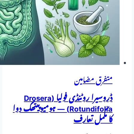
مکمل
تعارف
متفرق مضامین
ڈروسیرا روٹنڈی فولیا (Drosera
Rotundifolia) — ہومیوپیتھک دوا
کا مکمل تعارف