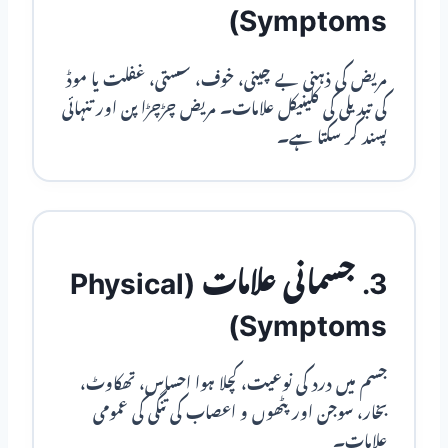
Symptoms)
مریض کی ذہنی بے چینی، خوف، سستی، غفلت یا موڈ
کی تبدیلی کی کلینیکل علامات۔ مریض چڑچڑا پن اور تنہائی
پسند کر سکتا ہے۔
3. جسمانی علامات (Physical
Symptoms)
جسم میں درد کی نوعیت، کچلا ہوا احساس، تھکاوٹ،
بخار، سوجن اور پٹھوں و اعصاب کی تنگی کی عمومی
علامات۔