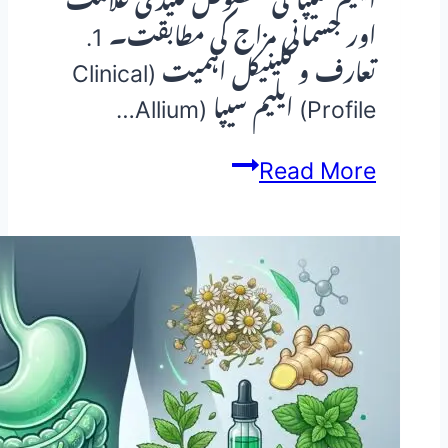
ایلیم سیپا کی مخصوص کلیدی علامت
اور جسمانی مزاج کی مطابقت۔ 1.
تعارف و کلینیکل اہمیت (Clinical
Profile) ایلیم سیپا (Allium…
ایلیم
Read More
سیپا
(Allium
Cepa)
—
ہومیوپیتھک
دوا
کا