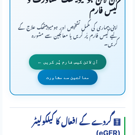
آن لائن ہومیوپیتھک مشاورت و
کیس فارم
اپنی بیماری کی مکمل تشخیص اور ہومیوپیتھک علاج کے
لیے کیس فارم پُر کریں یا معالجین سے مشورہ
کریں۔
آن لائن کیس فارم پُر کریں ←
معالجین سے مشاورت
🧮 گردے کے افعال کا کیلکولیٹر
(eGFR)