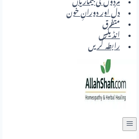
مردوں کی بیماریاں
دل اور دورانِ خون
متفرق
انڈیکس
رابطہ کریں