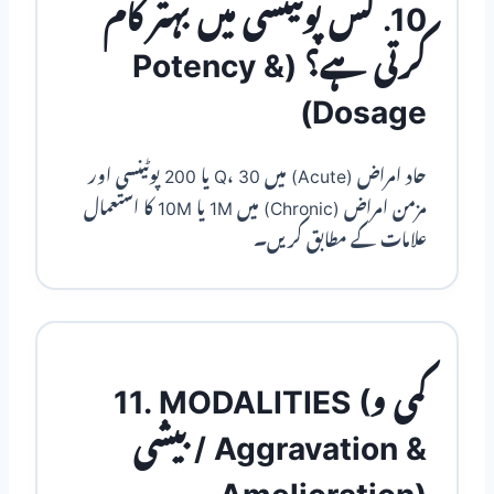
10. کس پوٹینسی میں بہتر کام
کرتی ہے؟ (Potency &
Dosage)
حاد امراض (Acute) میں Q، 30 یا 200 پوٹینسی اور
مزمن امراض (Chronic) میں 1M یا 10M کا استعمال
علامات کے مطابق کریں۔
11. MODALITIES (کمی و
بیشی / Aggravation &