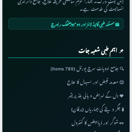
لائن نیٹ ورک۔ ہمارا عزم سائنسی طریقہ علاج، جامع ڈائرکٹری
انسانیت کی خدمت ہے۔
🏥 مستند طبی گائیڈ لائنز اور ہومیوپیتھک ریسرچ
📌 اہم طبی شعبہ جات
🔍 جامع ادویات سرچ پورٹل (789 Items)
🤢 معدہ، قبض اور اسہال کا علاج
❤️ دل کے امراض و ہائی بلڈ پریشر
🧪 جگر و پتے کی بیماریاں (یرقان)
🍬 شوگر اور ذیابیطس کا کنٹرول