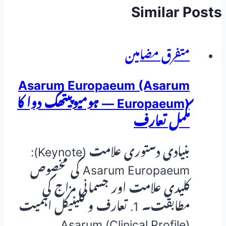
Similar Posts
متفرق مضامین
Asarum Europaeum (Asarum
Europaeum) — ہومیوپیتھک دوا کا
مکمل تعارف
بنیادی دستوری علامت (Keynote):
Asarum Europaeum کی مخصوص
کلیدی علامت اور جسمانی مزاج کی
مطابقت۔ 1. تعارف و کلینیکل اہمیت
(Clinical Profile) Asarum