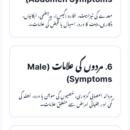
معدے کی تیزابیت، افارہ (گیس)، بدہضمی، ابکائیاں،
ڈکاریں، پیٹ کا درد، اسہال یا قبض کی علامات۔
6. مردوں کی علامات (Male
Symptoms)
مردانہ اعصابی کمزوری، خصیوں کی سوجن یا درد، نطفہ کی
کمی اور جنیاتی امراض سے متعلق علامات۔