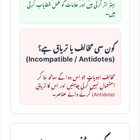
بہتر اثر کرتی ہیں اور علامات کو مکمل شفایاب کرتی
ہیں۔
کون سی مخالف یا تریاق ہے؟
(Incompatible / Antidotes)
مخالف ادویات جو اس دوا کے ساتھ ملا کر
استعمال نہیں کرنی چاہئیں اور اس کا تریاق
(Antidote) کرنے والے عناصر۔