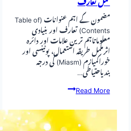
مکمل تعارف
دوا
کا
مضمون کے اہم عنوانات (Table of
مکمل
Contents) تعارف اور بنیادی
تعارف
معلوماتاہم ترین علامات اور دائرہ
اثرمکمل طریقہ استعمال، پوٹینسی اور
خوراکمیازم (Miasm) کی درجہ
بندیاحتیاطی…
Paeonia
Read More
Officinalis
(Paeonia
Officinalis)