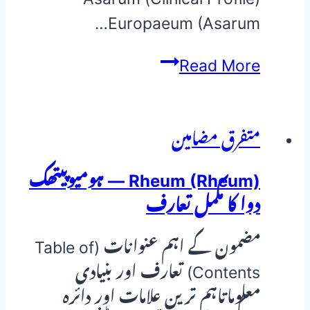
Europaeum (Asarum…
Asarum
Read More
Europaeum
(Asarum
Europaeum)
متفرق مضامین
—
Rheum (Rheum) — ہومیوپیتھک
ہومیوپیتھک
دوا کا مکمل تعارف
دوا
کا
مضمون کے اہم عنوانات (Table of
مکمل
Contents) تعارف اور بنیادی
تعارف
معلوماتاہم ترین علامات اور دائرہ