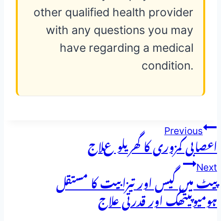
other qualified health provider
with any questions you may
have regarding a medical
condition.
پوسٹوں
Previous
اعصابی کمزوری کا گھریلو علاج
کی
Next
نیویگیشن
پیٹ میں گیس اور تیزابیت کا مستقل
ہومیوپیتھک اور قدرتی علاج