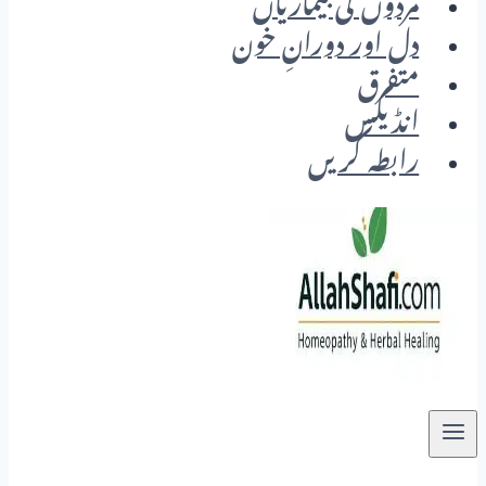
مردوں کی بیماریاں
دل اور دورانِ خون
متفرق
انڈیکس
رابطہ کریں