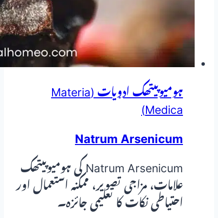
ہومیوپیتھک ادویات (Materia
Medica)
Natrum Arsenicum
Natrum Arsenicum کی ہومیوپیتھک
علامات، مزاجی تصویر، ممکنہ استعمال اور
احتیاطی نکات کا تعلیمی جائزہ۔