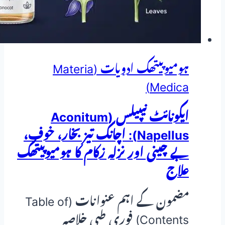
ہومیوپیتھک ادویات (Materia
Medica)
ایکونائٹ نیپیلس (Aconitum
Napellus): اچانک تیز بخار، خوف،
بے چینی اور نزلہ زکام کا ہومیوپیتھک
علاج
مضمون کے اہم عنوانات (Table of
Contents) فوری طبی خلاصہ