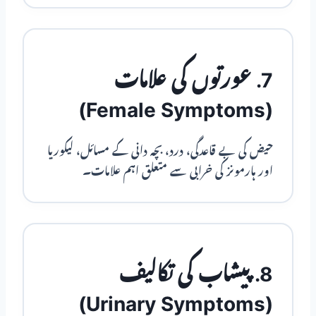
7. عورتوں کی علامات
(Female Symptoms)
حیض کی بے قاعدگی، درد، بچہ دانی کے مسائل، لیکوریا
اور ہارمونز کی خرابی سے متعلق اہم علامات۔
8. پیشاب کی تکالیف
(Urinary Symptoms)