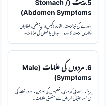
5. پیٹ (Stomach /
Abdomen Symptoms)
معدے کی تیزابیت، افارہ (گیس)، بدہضمی، ابکائیاں،
ڈکاریں، پیٹ کا درد، اسہال یا قبض کی علامات۔
6. مردوں کی علامات (Male
Symptoms)
مردانہ اعصابی کمزوری، خصیوں کی سوجن یا درد، نطفہ کی
کمی اور جنیاتی امراض سے متعلق علامات۔