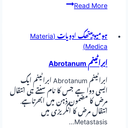
ارجنٹم
Read More
نائٹریکمArgentum
Nitricum
ہومیوپیتھک ادویات (Materia
Medica)
ابراٹینم Abrotanum
ابراٹینم Abrotanum ابراٹینم ایک
ایسی دوا ہے جس کا نام سنتے ہی انتقال
مرض کا مضمون ذہن میں ابھرتاہے.
انتقال مرض کا انگریزی میں
Metastasis…