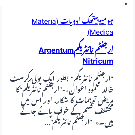
ہومیوپیتھک ادویات (Materia
Medica)
ارجنٹم نائٹریکمArgentum
Nitricum
”ارجنٹم نائٹریکم“ بطور ایک پولی کرسٹ
خالد محمود اعوان٭-”ارجنٹم نائٹریکم“کا
مریض توہمات کا شکار، اور اس میں
مختلف قسم کے خوف پائے جاتے
ہیں۔٭-”ارجنٹم نائٹریکم“…