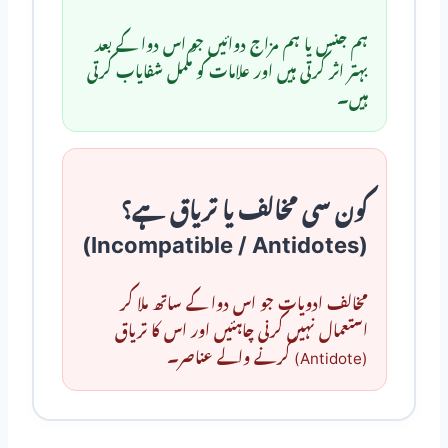
ہم جنس یا ہم مزاج دوائیں جو اس دوا کے بعد
بہتر اثر کرتی ہیں اور علامات کو مکمل شفایاب کرتی
ہیں۔
کون سی مخالف یا تریاق ہے؟
(Incompatible / Antidotes)
مخالف ادویات جو اس دوا کے ساتھ ملا کر
استعمال نہیں کرنی چاہئیں اور اس کا تریاق
(Antidote) کرنے والے عناصر۔