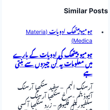
Similar Posts
ہومیوپیتھک ادویات (Materia
Medica)
ہومیو پیتھک کی ادویات کے بارے
میں معلومات یہ کن چیزوں سے بنتی
ہے
آرسنک البم – سفید سنکھیا آرسنک
آئیوڈیٹم -سرخ سنکھیا آرسنک
سلفیوریٹم فلیوم – زرد سنکھیا آکسی