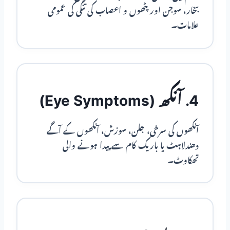
بخار، سوجن اور پٹھوں و اعصاب کی تنگی کی عمومی
علامات۔
4. آنکھ (Eye Symptoms)
آنکھوں کی سرخی، جلن، سوزش، آنکھوں کے آگے
دھندلاہٹ یا باریک کام سے پیدا ہونے والی
تھکاوٹ۔