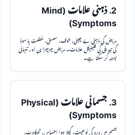
2. ذہنی علامات (Mind
Symptoms)
مریض کی ذہنی بے چینی، خوف، سستی، غفلت یا موڈ
کی تبدیلی کی کلینیکل علامات۔ مریض چڑچڑا پن اور تنہائی
پسند کر سکتا ہے۔
3. جسمانی علامات (Physical
Symptoms)
جسم میں درد کی نوعیت، کچلا ہوا احساس، تھکاوٹ،