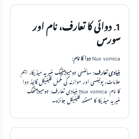
1. دوائی کا تعارف، نام اور
سورس
Nux vomica
دوا کا نام:
بنیادی تعارف:
سائنسی ہومیوپیتھک مٹیریہ میڈیکا، اہم
علامات، پوٹینسی اور موازنہ کی مکمل کلینیکل گائیڈ دوا
کا نام: Nux vomica بنیادی تعارف: ہومیوپیتھک
مٹیریہ میڈیکا کا مستند کلینیکل جائزہ۔