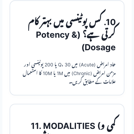
10. کس پوٹینسی میں بہتر کام
کرتی ہے؟ (Potency &
Dosage)
حاد امراض (Acute) میں Q، 30 یا 200 پوٹینسی اور
مزمن امراض (Chronic) میں 1M یا 10M کا استعمال
علامات کے مطابق کریں۔
11. MODALITIES (کمی و