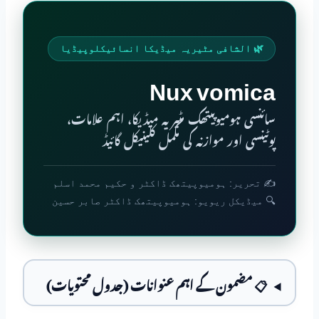
🌿 الشافی مٹیریہ میڈیکا انسائیکلوپیڈیا
Nux vomica
سائنسی ہومیوپیتھک مٹیریہ میڈیکا، اہم علامات،
پوٹینسی اور موازنہ کی مکمل کلینیکل گائیڈ
✍️ تحریر: ہومیوپیتھک ڈاکٹر و حکیم محمد اسلم
🔍 میڈیکل ریویو: ہومیوپیتھک ڈاکٹر صابر حسین
📋 مضمون کے اہم عنوانات (جدول محتویات)