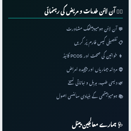
👨‍⚕️ آن لائن خدمات و مریض کی رہنمائی
💬 آن لائن ہومیوپیتھک مشاورت
📋 تفصیلی کیس فارم پُر کریں
👩 خواتین کی صحت اور PCOS گائیڈ
🧔 مردانہ بیماریاں اور پیچیدہ امراض
🌿 دیسی طب، ہربل و نباتاتی نسخے
📚 ہومیوپیتھی کے بنیادی سائنسی اصول
🩺 ہمارے معالجین پینل