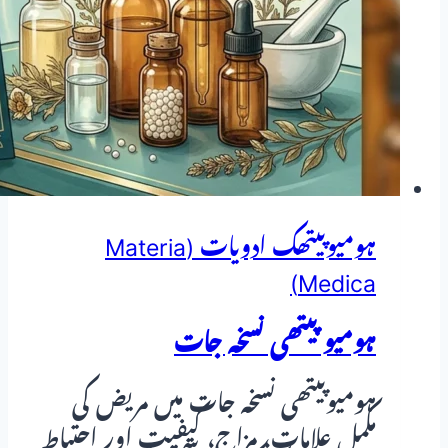
بے
چینی
اور
نزلہ
زکام
کا
ہومیوپیتھک
ہومیوپیتھک ادویات (Materia
Medica)
علاج
ہومیو پیتھی نسخہ جات
ہومیوپیتھی نسخہ جات میں مریض کی
مکمل علامات، مزاج، کیفیت اور احتیاط