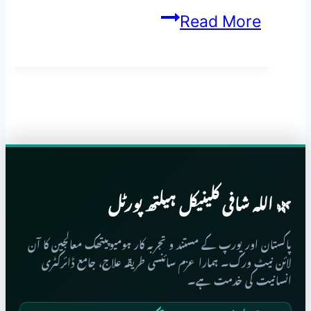
Natrum
Read More
Arsenicum
🌿 اللہ شافی کلینیکل ہیلتھ پورٹل
پاکستان اور یورپ کے مستند و تجربہ کار ہومیوپیتھک معالجین کا آن
لائن نیٹ ورک۔ ہمارا عزم سائنسی طریقہ علاج، جامع ڈائرکٹری
انسانیت کی خدمت ہے۔