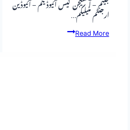
جینم – آکسیجن گیس آئیوڈیٹم – آئیوڈین
ارجنٹم مٹیلیکم…
ہومیو
Read More
پیتھک
کی
ادویات
کے
بارے
میں
معلومات
یہ
کن