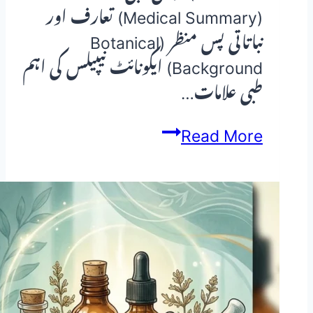
(Medical Summary) تعارف اور
نباتاتی پس منظر (Botanical
Background) ایکونائٹ نیپیلس کی اہم
طبی علامات…
ایکونائٹ
Read More
نیپیلس
(Aconitum
Napellus):
اچانک
تیز
بخار،
خوف،