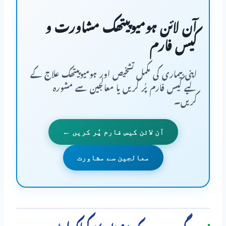
آن لائن ہومیوپیتھک مشاورت و
کیس فارم
اپنی بیماری کی مکمل تشخیص اور ہومیوپیتھک علاج کے
لیے کیس فارم پُر کریں یا معالجین سے مشورہ
کریں۔
آن لائن کیس فارم پُر کریں ←
معالجین سے مشاورت