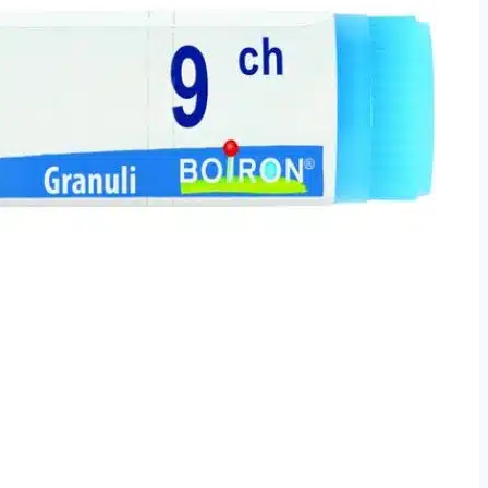
چیزوں
سے
بنتی
ہے