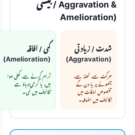
بیشی / Aggravation &
Amelioration)
شدت / زیادتی
کمی / افاقہ
(Amelioration)
(Aggravation)
حرکت سے، ٹھنڈ سے،
آرام کرنے سے، کھلی ہوا
چھونے پر یا دن کے
میں، یا گرمی/دباؤ سے
مخصوص اوقات میں
تکالیف میں کمی۔
تکالیف میں اضافہ۔