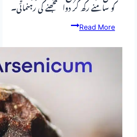
کو سامنے رکھ کر دوا سمجھنے کی رہنمائی۔
ہومیو
Read More
پیتھی
نسخہ
جات