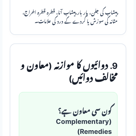
پیشاب کی جلن، بار بار پیشاب آنا، قطرہ قطرہ اخراج،
مثانہ کی سوزش یا گردے کے درد کی علامات۔
9. دوائیوں کا موازنہ (معاون و
مخالف دوائیں)
کون سی معاون ہے؟
(Complementary
Remedies)