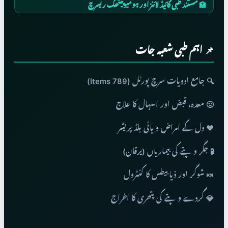
🏥 مستند طبی گائیڈ لائنز اور ہومیوپیتھک ریسرچ
📌 اہم طبی شعبہ جات
🔍 جامع ادویات سرچ پورٹل (789 Items)
🤢 معدہ، قبض اور اسہال کا علاج
❤️ دل کے امراض و ہائی بلڈ پریشر
🧪 جگر و پتے کی بیماریاں (یرقان)
🍬 شوگر اور ذیابیطس کا کنٹرول
💎 گردے و پتے کی پتھری کا اخراج