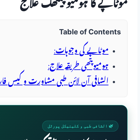
موٹاپے کا ہومیو پیتھک علاج
Table of Contents
موٹاپے کی وجوہات:
ہومیوپتھی طریقہ علاج:
الشافی آن لائن طبی مشاورت و کیس فا
🌿 الشافی طبی و کلینیکل پورٹل