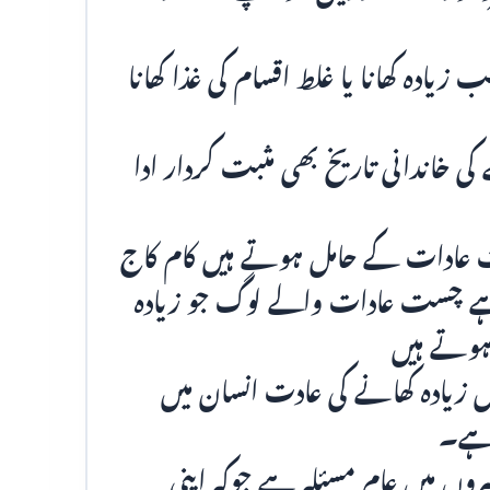
ادہ کھانا یا غلط اقسام کی غذا کھانا
 خاندانی تاریخ بھی مثبت کردار ادا
ت عادات کے حامل ہوتے ہیں کام کاج
ہوتا ہے چست عادات والے لوگ جو زیادہ
 ہوتے ہیں
یں زیادہ کھانے کی عادت انسان میں
 ہے۔
میروں میں عام مسئلہ ہے جوکہ اپنی