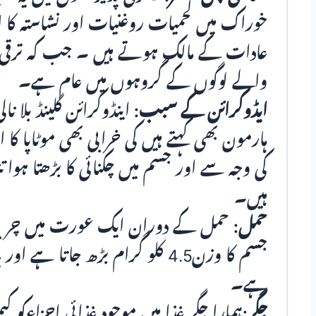
خوراک میں لحمیات روغنیات اور نشاستہ کا
عادات کے مالک ہوتے ہیں ۔ جب کہ ترقی یا
والے لوگوں کے گروہوں میں عام ہے۔
ایڈوکرائن کے سبب:
اینڈوکرائن گلینڈ بلا 
ہارمون بھی کہتے ہیں کی خرابی بھی موٹاپا کا
کی وجہ سے اور جسم میں چکنائی کا بڑھتا ہو
ہیں۔
حمل:
حمل کے دوران ایک عورت میں چربی 
جسم کا وزن4.5 کلو گرام بڑھ جاتا 
ہے۔
جگر:
ہمارا جگر غذا میں موجود غذائی اجزاءکو