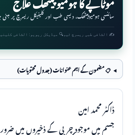
موٹاپے کا ہومیو پیتھک علاج
سائنسی ہومیوپیتھک، دیسی طب اور کلینیکل ریسرچ پر مبنی جا
✍️ الشافی طبی ریسرچ ٹیم
🔍 میڈیکل ریویو: الشافی کلینی
📋 مضمون کے اہم عنوانات (جدول محتویات)
ڈاکٹر محمد امین
جسم میں موجود چربی کے ذخیروں میں ضرور