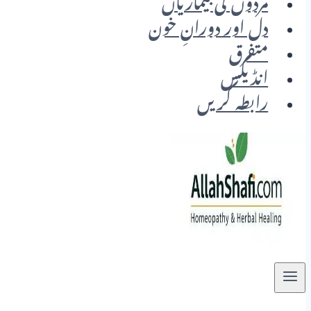
مردوں کی بیماریاں
دل اور دورانِ خون
متفرق
انڈیکس
رابطہ کریں