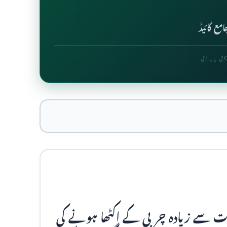
مع گائیڈ
کل پینل
ت سے زیادہ چربی کے اکٹھا ہونے کی