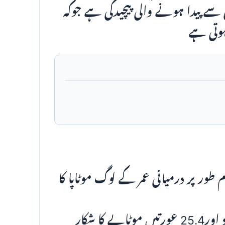
ی سے پیدا ہونے والی پیچیدگی ہے جوکہ
ہوتی ہے
 طور پر درمیانی عمر کے لوگ موٹاپا کا
ایک اندازے کے مطابق23 فیصد مرد اور25.4 عورتیں موٹاپے کا شکار