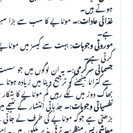
ہوتے ہیں۔
غذائی عادات:۔
موٹاپے کا سب سے بڑا سبب زی
ہے۔
موروثی وجوہات:
بہت سے کیسز میں موٹاپے کی
کرتی ہے۔
جسمانی سرگرمی:
۔ یہ ان لوگوں میں جو سس
سے کترانا بیٹھنے کو ترجیح دینا میں زیادہ 
بھاگ دوڑ میں لگے رہیں کم موٹاپے کا شکار
نفسیاتی وجوہات:۔
جذباتی انتشار کے نتیجے م
بڑھتی ہے جوکہ موٹاپے کی طرف لے جاتی
معاشی پس منظر:۔
ترقی پذیر ملکوں میں یہ ا