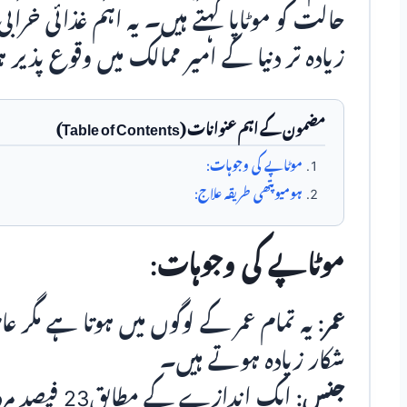
حالت کو موٹاپا کہتے ہیں۔ یہ اہم غذائی خراب
زیادہ تر دنیا کے امیر ممالک میں وقوع پذیر 
مضمون کے اہم عنوانات (Table of Contents)
موٹاپے کی وجوہات:
ہومیوپتھی طریقہ علاج:
موٹاپے کی وجوہات:
عمر:
یہ تمام عمر کے لوگوں میں ہوتا ہے مگر عام
شکار زیادہ ہوتے ہیں۔
جنس: