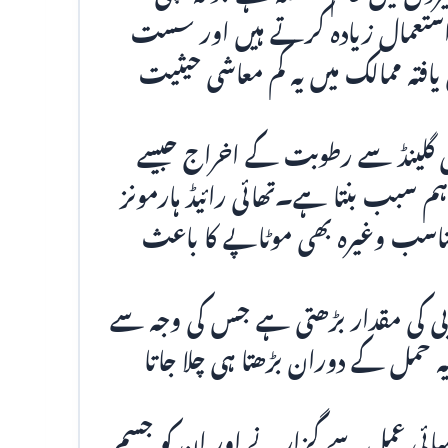
 استعمال زیادہ کرتے ہیں اور سست
فتہ ممالک میں یہ کم معاشی حیثیت
نالی گلینڈ سے رطوبت کے اخراج جیسے
 اہم سبب بنتا ہے۔تھائی رائیڈ ہارمونز
ا تناسب وغیرہ بھی موٹاپے کا باعث
کی مقدار بڑھتی ہے جس کی وجہ سے
ہے اور یہ حمل کے دوران بڑھتا ہی چلا جاتا
 کیمیائی عمل سے گزارنے اور ان کو جسم