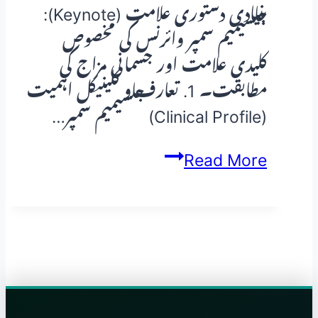
بنیادی دستوری علامت (Keynote):
جلسیمیم سمپر وائرنس کی مخصوص
کلیدی علامت اور جسمانی مزاج کی
مطابقت۔ 1. تعارف و کلینیکل اہمیت
(Clinical Profile) جلسیمیم سمپر…
جلسیمیم
Read More
سمپر
وائرنس
(Gelsemium
Sempervirens)
—
ہومیوپیتھک