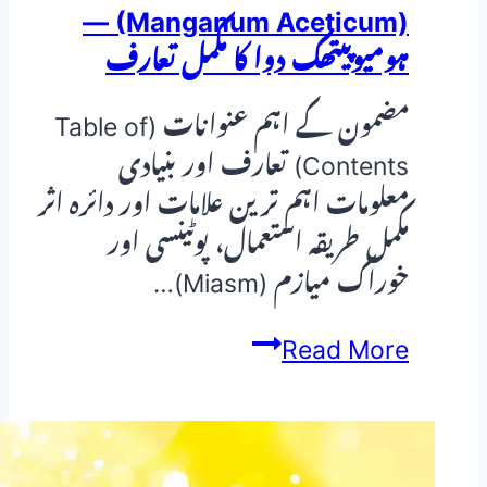
(Manganum Aceticum) —
ہومیوپیتھک دوا کا مکمل تعارف
مضمون کے اہم عنوانات (Table of
Contents) تعارف اور بنیادی
معلومات اہم ترین علامات اور دائرہ اثر
مکمل طریقہ استعمال، پوٹینسی اور
خوراک میازم (Miasm)…
Manganum
Read More
Aceticum
(Manganum
Aceticum)