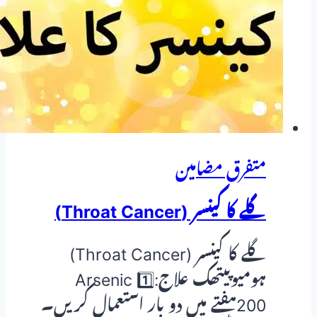
—
ہومیوپیتھک
دوا
کا
مکمل
تعارف
متفرق مضامین
گلے کا کینسر (Throat Cancer)
گلے کا کینسر (Throat Cancer)
ہومیوپیتھک علاج:1️⃣ Arsenic
200ہفتے میں دو بار استعمال کریں۔