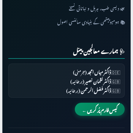
🌿 دیسی طب، ہربل و نباتاتی نسخے
📚 ہومیوپیتھی کے بنیادی سائنسی اصول
🩺 ہمارے معالجین پینل
🇩🇪
ڈاکٹر میاں امجد
(جرمنی)
🇬🇧
ڈاکٹر لقمان نصیر
(برطانیہ)
🇬🇧
ڈاکٹر فضل الرحمن
(برطانیہ)
کیس فارم پُر کریں ←