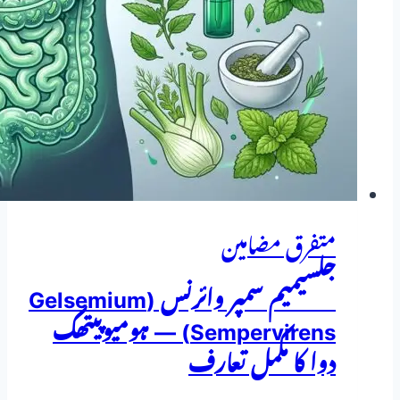
متفرق مضامین
جلسیمیم سمپر وائرنس (Gelsemium
Sempervirens) — ہومیوپیتھک
دوا کا مکمل تعارف