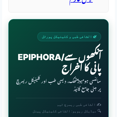
🌿 الشافی طبی و کلینیکل پورٹل
EPIPHORA/آنکھوں سے
پانی کا اخراج
سائنسی ہومیوپیتھک، دیسی طب اور کلینیکل ریسرچ
پر مبنی جامع گائیڈ
✍️ الشافی طبی ریسرچ ٹیم
🔍 میڈیکل ریویو: الشافی کلینیکل پینل