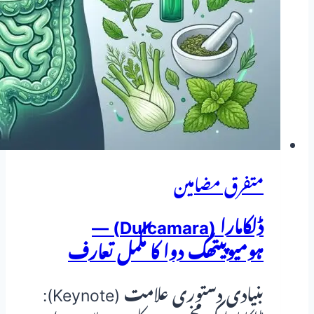
مکمل
تعارف
متفرق مضامین
ڈلکامارا (Dulcamara) —
ہومیوپیتھک دوا کا مکمل تعارف
بنیادی دستوری علامت (Keynote):