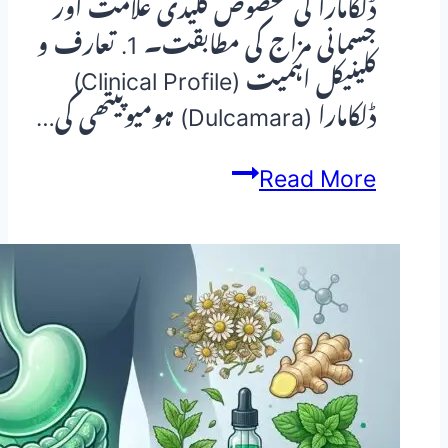
ڈلکامارا کی مخصوص کلیدی علامت اور
جسمانی مزاج کی مطابقت۔ 1. تعارف و
کلینیکل اہمیت (Clinical Profile)
ڈلکامارا (Dulcamara) ہومیوپیتھی کی…
ڈلکامارا
Read More
(Dulcamara)
—
ہومیوپیتھک
دوا
کا
مکمل
تعارف