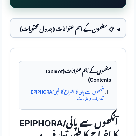
📋 مضمون کے اہم عنوانات (جدول محتویات)
مضمون کے اہم عنوانات (Table of
Contents)
EPIPHORA/آنکھوں سے پانی کا اخراج کا طبی
تعارف و علامات
EPIPHORA/آنکھوں سے پانی
کا اخراج کا طبی تعارف و