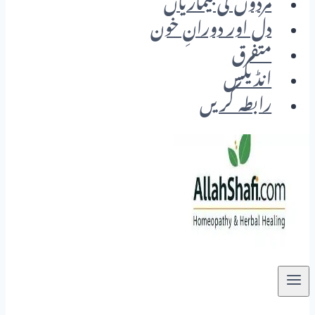
مردوں کی بیماریاں
دل اور دورانِ خون
متفرق
انڈیکس
رابطہ کریں