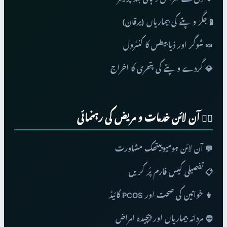
🧪 جگر و پتے کی بیماریاں (یرقان)
🍬 شوگر اور ذیابیطس کا کنٹرول
💎 گردے و پتے کی پتھری کا اخراج
👨‍⚕️ آن لائن خدمات و مریض کی رہنمائی
💬 آن لائن ہومیوپیتھک مشاورت
📋 تفصیلی کیس فارم پُر کریں
👩 خواتین کی صحت اور PCOS گائیڈ
🧔 مردانہ بیماریاں اور پیچیدہ امراض