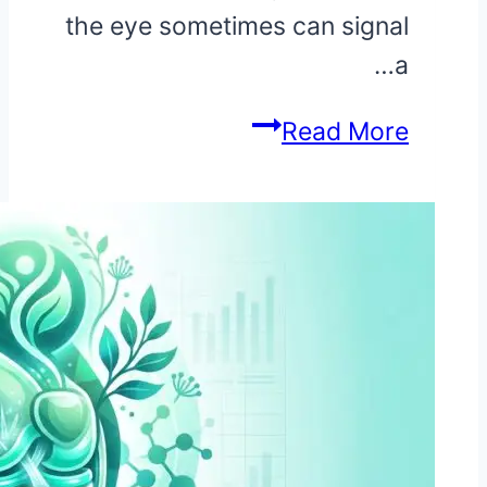
the eye sometimes can signal
a…
IRRITATION
Read More
REDNESS
IN
EYES