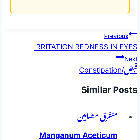
پوسٹوں
Previous
IRRITATION REDNESS IN EYES
کی
Next
نیویگیشن
قبض/Constipation
Similar Posts
متفرق مضامین
Manganum Aceticum