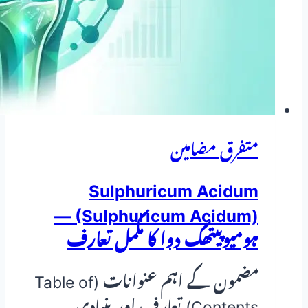
متفرق مضامین
Sulphuricum Acidum
(Sulphuricum Acidum) —
ہومیوپیتھک دوا کا مکمل تعارف
مضمون کے اہم عنوانات (Table of
Contents) تعارف اور بنیادی