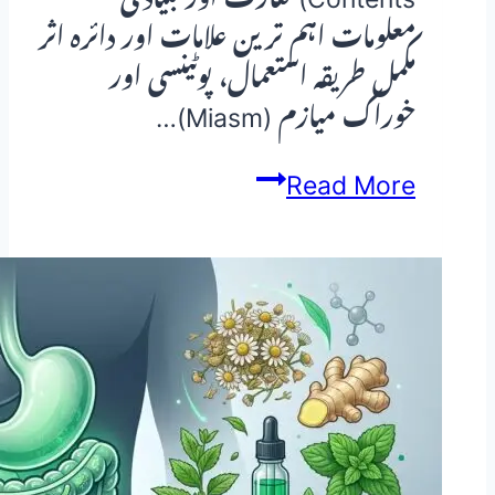
معلومات اہم ترین علامات اور دائرہ اثر
مکمل طریقہ استعمال، پوٹینسی اور
خوراک میازم (Miasm)…
Sulphuricum
Read More
Acidum
(Sulphuricum
Acidum)
—
ہومیوپیتھک
دوا
کا