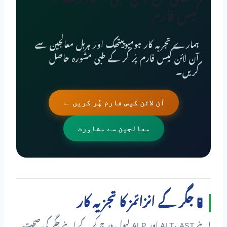
کیس فارم
ہمارے تجربہ کار ہومیوپیتھک اور ہربل معالجین سے
آن لائن کیس فارم پُر کر کے طبی مشورہ حاصل
کریں۔
آن لائن کیس فارم پُر کریں ←
معالجین سے مشاورت
🧪 جگر کے انزائمز کا تجزیہ کار
اپنے ALT، AST اور ALP لیول درج کر کے اپنے جگر کی صحت