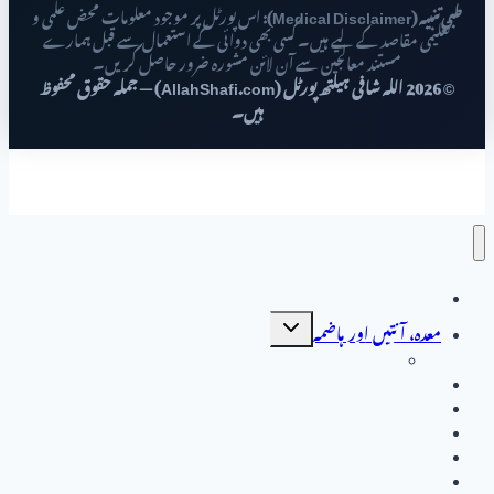
طبی تنبیہ (Medical Disclaimer):
اس پورٹل پر موجود معلومات محض علمی و
تعلیمی مقاصد کے لیے ہیں۔ کسی بھی دوائی کے استعمال سے قبل ہمارے
مستند معالجین سے آن لائن مشورہ ضرور حاصل کریں۔
© 2026 اللہ شافی ہیلتھ پورٹل (AllahShafi.com) — جملہ حقوق محفوظ
ہیں۔
صفحہ اول
Toggle
معدہ، آنتیں اور ہاضمہ
child
menu
جگر کے امراض
جگر کے امراض
خواتین کی صحت
مردوں کی بیماریاں
دل اور دورانِ خون
متفرق