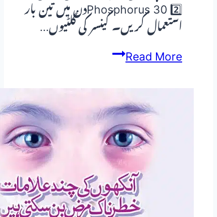
2️⃣ Phosphorus 30دن میں تین بار
استعمال کریں۔ کینسر کی گلٹیوں…
گلے
Read More
کا
کینسر
(Throat
Cancer)