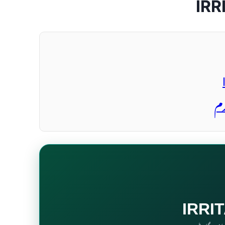
IRR
رم
IRRI