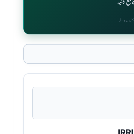
مع گائیڈ
کل پینل
IRR