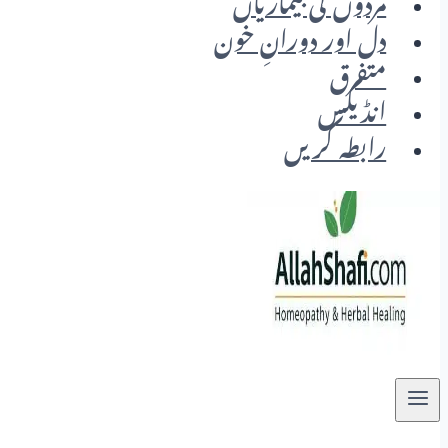
مردوں کی بیماریاں
دل اور دورانِ خون
متفرق
انڈیکس
رابطہ کریں