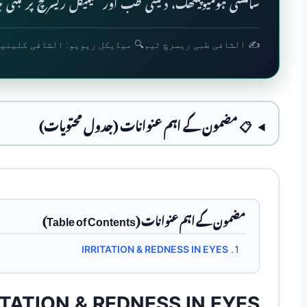
سائنسی ہومیوپیتھک، دیسی طب اور کلینیکل ریسرچ پر مبنی جا
✍️ الشافی طبی ریسرچ ٹیم
🔍 میڈیکل ریویو: الشافی کلینی
📋 مضمون کے اہم عنوانات (جدول محتویات)
مضمون کے اہم عنوانات (Table of Contents)
IRRITATION & REDNESS IN EYES
ITATION & REDNESS IN EYES