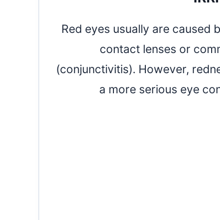
Red eyes usually are caused b
contact lenses or comm
(conjunctivitis). However, red
a more serious eye cond