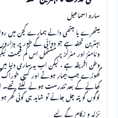
سارہ اسماعیل
میتھرے یا میتھی دانے ہمارے کچن میں روز
بہترین تحفہ ہے جو دوائی کے طور پر ہزار
وٹامنز اور منرلز پر مشتمل اس کم قیمت لیکن
وطن افریقہ ہے ، لیکن اب یہ ساری دنیا می
گھوڑے جب بیمار ہوتے اور کسی خوراک کو 
کھانے کے بعد تندرست ہونے لگتے تھے۔ اطبا
لوگوں کو پتہ چل جائے تو شاید ہی کوئی گھر ہو
نزلہ و زکام کے لیے