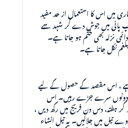
یماری میں اس کا استعمال از حد مفید
پ پانی میں جوش دے کر شہد سے
ئمی نزلہ بھی ختم ہو جاتا ہے۔
لغم نکل جاتا ہے۔
ی ہے ، اس مقصد کے حصول کے لیے
 کہ دونوں سرے جڑے رہیں۔ اس
 کر ہفتہ، دس دن فریج میں رکھ دیں ،
ے تیل میں جلالیں۔ یہ تیل انشاء