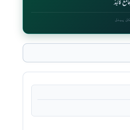
مع گائیڈ
کل پینل