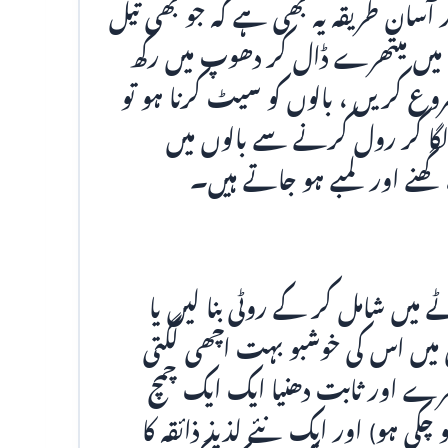
 آسان طریقہ یہ بھی ہے کہ جو بھی تیل
 میں میتھرے ڈال کر دھوپ میں رکھ
شروع کریں ، بالوں کو سیٹ کرنا ہو تو
لگا کر رول کرنے سے بالوں میں
، گھنے اور لمبے ہو جاتے ہیں۔
 میں شامل کر کے روٹی بنا لیں یا
 میں اس کی خوشبو بہت اچھی لگتی
رے اور ثابت دھنیا ایک ایک چمچ
چکی ہو) اور ایک نئے لذیذ ذائقہ کا