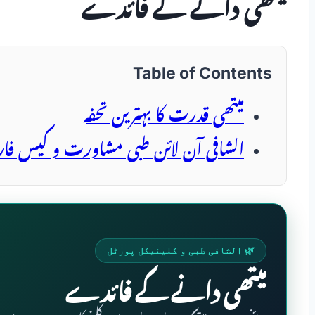
میتھی دانے کے فائدے
Table of Contents
میتھی قدرت کا بہترین تحفہ
الشافی آن لائن طبی مشاورت و کیس فا
🌿 الشافی طبی و کلینیکل پورٹل
میتھی دانے کے فائدے