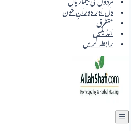
مردوں کی بیماریاں
دل اور دورانِ خون
متفرق
انڈیکس
رابطہ کریں