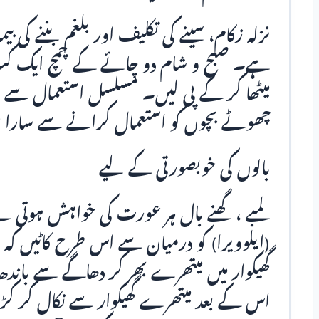
نزلہ زکام، سینے کی تکلیف اور بلغم بننے کی ب
ہے۔ صبح و شام دو چائے کے چمچ ایک ک
میٹھا کر کے پی لیں۔ مسلسل استعمال سے دا
چھوٹے بچوں کو استعمال کرانے سے سارا ب
بالوں کی خوبصورتی کے لیے
لمبے ، گھنے بال ہر عورت کی خواہش ہوت
(ایلوویرا) کو درمیان سے اس طرح کاٹیں
گھیکوار میں میتھرے بھر کر دھاگے سے باندھ
اس کے بعد میتھرے گھیکوار سے نکال کر کڑو