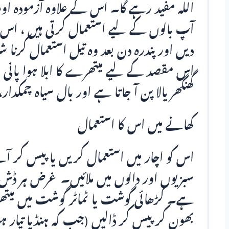
اللہ مفید رہے گا۔ اس کے علاوہ آزمودہ اور
آپ بالوں کے لیے استعمال کرتی ہیں ، اس
دیں اور پندرہ دن بعد وہ تیل استعمال کرنا 
اس مقصد کے لیے میتھرے کا ابلا ہوا پانی 
گھنگھریالا پن آ جاتا ہے اور بال سیاہ چمکدار
کھانے میں اس کا استعمال
اس کو اچار میں استعمال کریں یا پیس کر آٹے
سبزیوں اور دالوں میں ملائیں۔ غرض ہر ڈش
ہے۔ کڑھائی گوشت یا ٹماٹر گوشت میں میتھ
بھون کر پیس کر ڈالیں (جب کہ ہنڈیا تیار ہو 