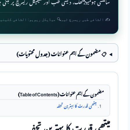
سائنسی ہومیوپیتھک، دیسی طب اور کلینیکل ریسرچ پر مبنی جا
✍️ الشافی طبی ریسرچ ٹیم
🔍 میڈیکل ریویو: الشافی کلینی
📋 مضمون کے اہم عنوانات (جدول محتویات)
مضمون کے اہم عنوانات (Table of Contents)
میتھی قدرت کا بہترین تحفہ
میتھی قدرت کا بہترین تحفہ