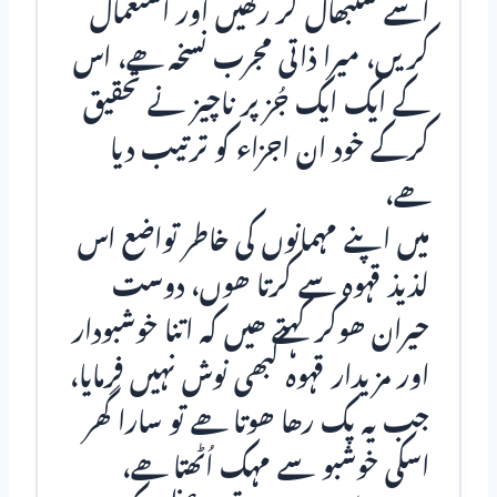
اسے سنبھال کر رکھیں اور استعمال
کریں، میرا ذاتی مجرب نسخہ ھے، اس
کے ایک ایک جـُز پر ناچیز نے تحقیق
کرکے خود ان اجزاء کو ترتیب دیا
ھے،
میں اپنے مہمانوں کی خاطر تواضع اس
لذیذ قہوہ سے کرتا ھوں، دوست
حیران ھوکر کہتے ھیں کہ اتـنا خوشبودار
اور مزیدار قہوہ کبھی نوش نہیں فرمایا،
جب یہ پک رھا ھوتا ھے تو سارا گھر
اسکی خوشبو سے مہک اُٹھـتا ھے،