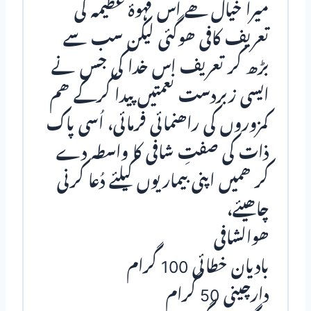
میرا خیال ھے اس قہوۂ عظیمہ کی
تعریف کافی ھوگـئی لیکن سب سے
بڑھ کر تعریف اس خدا کی جس نے
ایسی زبردست نعمـتـیں پـیدا کرکے ھم
کمزوروں کی راھنمائی فرمائی، اُسی پاک
ذات کی صفتِ شافی کا واسطہ دے
کر ھمیں اپنی بیماریوں کیلئے دُعا کرنی
چاھیئے،
ھوالشافی
بادیان خطائی 100 گرام
دارچینی 50 گرام