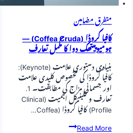
متفرق مضامین
کافیا کروڈا (Coffea Cruda) —
ہومیوپیتھک دوا کا مکمل تعارف
بنیادی دستوری علامت (Keynote):
کافیا کروڈا کی مخصوص کلیدی علامت
اور جسمانی مزاج کی مطابقت۔ 1.
تعارف و کلینیکل اہمیت (Clinical
Profile) کافیا کروڈا (Coffea…
کافیا
Read More