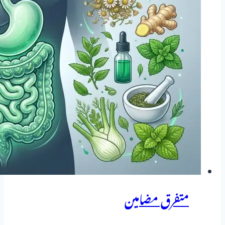
کا
مکمل
تعارف
متفرق مضامین