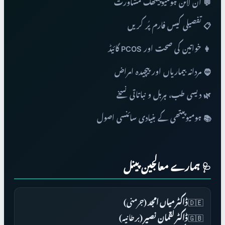
💬 آن لائن ہومیوپیتھک مشاورت
📋 تفصیلی کیس فارم پُر کریں
👩 خواتین کی صحت اور PCOS گائیڈ
🧔 مردانہ بیماریاں اور پیچیدہ امراض
🌿 دیسی طب، ہربل و نباتاتی نسخے
📚 ہومیوپیتھی کے بنیادی سائنسی اصول
🩺 ہمارے معالجین پینل
🇩🇪
ڈاکٹر میاں امجد
(جرمنی)
🇬🇧
ڈاکٹر لقمان نصیر
(برطانیہ)