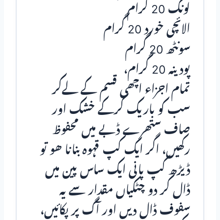
لونگ 20 گرام
الائچی خورد 20 گرام
سونٹھ 20 گرام
پودینہ 20 گرام،
تمام اجزاء اچھی قسم کے لےکر
سب کو باریک کرکے خشک اور
صاف ستھرے ڈبـے میں محفوظ
رکھیں، اگر ایک کپ قہوہ بنانا ھو تو
ڈیڑھ کپ پانی ایک ساس پین میں
ڈال کر دو چٹکیاں مقدار سے یہ
سفوف ڈال دیں اور آگ پر پکائیں،