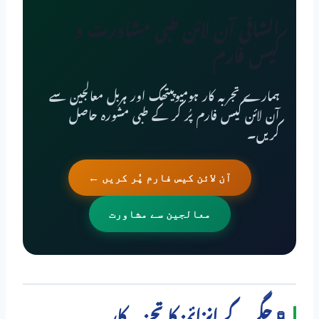
الشافی آن لائن طبی مشاورت و
کیس فارم
ہمارے تجربہ کار ہومیوپیتھک اور ہربل معالجین سے
آن لائن کیس فارم پُر کر کے طبی مشورہ حاصل
کریں۔
آن لائن کیس فارم پُر کریں ←
معالجین سے مشاورت
🧪 جگر کے انزائمز کا تجزیہ کار