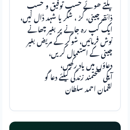
پکـتے ھوئے حسبِ توفیق و حسبِ
ذائقہ چینی، گـڑ ، شکر یا شہد ڈال لیں،
ایک کپ رہ جانے پر بغیر چھانے
نوش فرمائیں، شوگر کے مریض بغیر
چینی کے استعمال کریں،
دعاؤں میں یاد رکھیں،
آپکی صحتمند زندگی کیلئے دعا گو
لقمان احمد سلطان