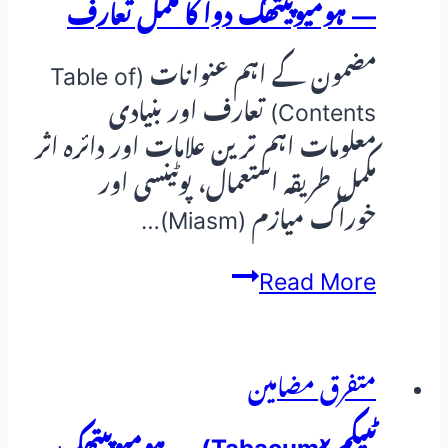
— ہومیوپیتھک دوا کا مکمل تعارف
مضمون کے اہم عنوانات (Table of
Contents) تعارف اور بنیادی
معلومات اہم ترین علامات اور دائرہ اثر
مکمل طریقہ استعمال، پوٹینسی اور
خوراک میازم (Miasm)…
کالی
Read More
میوریٹکم
(Kali
Muriaticum)
متفرق مضامین
—