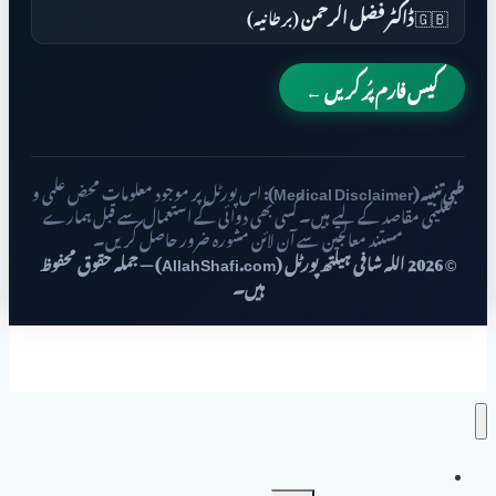
🇬🇧
ڈاکٹر فضل الرحمن
(برطانیہ)
کیس فارم پُر کریں ←
طبی تنبیہ (Medical Disclaimer):
اس پورٹل پر موجود معلومات محض علمی و
تعلیمی مقاصد کے لیے ہیں۔ کسی بھی دوائی کے استعمال سے قبل ہمارے
مستند معالجین سے آن لائن مشورہ ضرور حاصل کریں۔
© 2026 اللہ شافی ہیلتھ پورٹل (AllahShafi.com) — جملہ حقوق محفوظ
ہیں۔
صفحہ اول