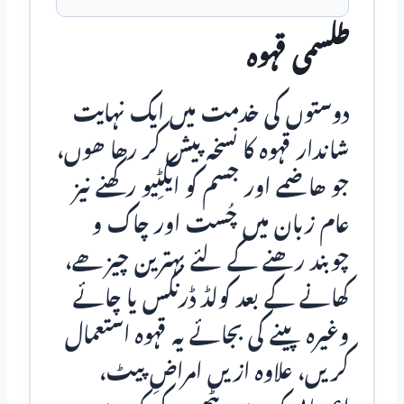
طلسمی قہوہ
دوستوں کی خدمت میں ایک نہایت
شاندار قہوہ کا نسخہ پیش کر رھا ھوں،
جو ھاضمے اور جسم کو ایکـٹـِیو رکھنے نیز
عام زبان میں چُست اور چاک و
چوبند رھنے کے لئے بہترین چیز ھے،
کھانے کے بعد کولڈ ڈرنکس یا چائے
وغیرہ پـینے کی بجائے یہ قہوہ استعمال
کریں، علاوہ ازیں امراضِ پـیٹ،