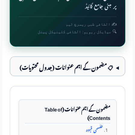
پر مبنی جامع گائیڈ
✍️ الشافی طبی ریسرچ ٹیم
🔍 میڈیکل ریویو: الشافی کلینیکل پینل
📋 مضمون کے اہم عنوانات (جدول محتویات)
مضمون کے اہم عنوانات (Table of
Contents)
طلسمی قہوہ