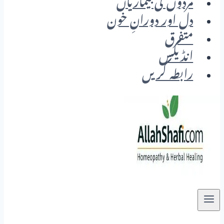
مردوں کی بیماریاں
دل اور دورانِ خون
متفرق
انڈیکس
رابطہ کریں