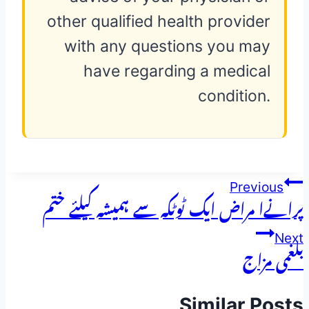
other qualified health provider
with any questions you may
have regarding a medical
condition.
پوسٹوں
Previous
پرانےا مراض ایک ٹوٹکہ سے ہمیشہ کیلئے ختم
کی
Next
نیویگیشن
بلغمی مزاج
Similar Posts