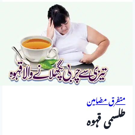
متفرق مضامین
طلسمی قہوہ