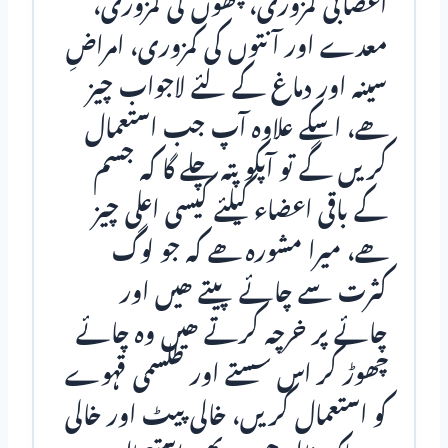
اعصابی کمزوری، پٹھوں کی کمزوری،
معدے اور آنتوں کی کمزوری، امراضِ
سینہ اور دماغ کے لئے لاجواب چیز
ھے، اسکے علاوہ آپ جب استعمال
کریں گے تو آپکو پتہ چلے گا کہ جسم
کے باقی اعضاء کیلئے کیسی اعلی چیز
ھے، میرا مشورہ ھے کہ جو لوگ
کثرت سے چائے پـیتے ھیں اور
چائے پر خرچہ کرتے ھیں وہ چائے
چھوڑ کر اس سستے اور طلسمی قہوے
کو استعمال کریں، خالی پـیٹ اور خالی