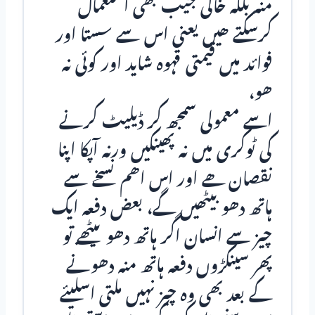
منہ بلکہ خالی جیب بھی استعمال
کرسکـتے ھیں یعنی اس سے سستا اور
فوائد میں قیمتی قہوہ شاید اور کوئی نہ
ھو،
اسے معمولی سمجھ کر ڈیلیٹ کرنے
کی ٹوکری میں نہ پھـینکیں ورنہ آپکا اپنا
نقصان ھے اور اس اھم نسخے سے
ہاتھ دھو بـیٹھـیں گے، بعض دفعہ ایک
چیز سے انسان اگر ہاتھ دھو بـیٹھـے تو
پھر سینکڑوں دفعہ ہاتھ منہ دھونے
کے بعد بھی وہ چیز نہیں ملـتی اسلیئے