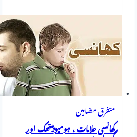
کروڈا
(Coffea
Cruda)
—
ہومیوپیتھک
دوا
کا
مکمل
تعارف
متفرق مضامین
کھانسی علامات ، ہومیوپیتھک اور