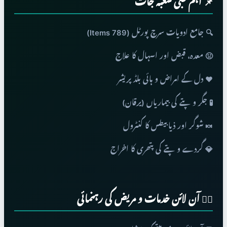
📌 اہم طبی شعبہ جات
🔍 جامع ادویات سرچ پورٹل (789 Items)
🤢 معدہ، قبض اور اسہال کا علاج
❤️ دل کے امراض و ہائی بلڈ پریشر
🧪 جگر و پتے کی بیماریاں (یرقان)
🍬 شوگر اور ذیابیطس کا کنٹرول
💎 گردے و پتے کی پتھری کا اخراج
👨‍⚕️ آن لائن خدمات و مریض کی رہنمائی