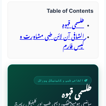
Table of Contents
طلسمی قہوہ
الشافی آن لائن طبی مشاورت و
کیس فارم
🌿 الشافی طبی و کلینیکل پورٹل
طلسمی قہوہ
سائنسی ہومیوپیتھک، دیسی طب اور کلینیکل ریسرچ