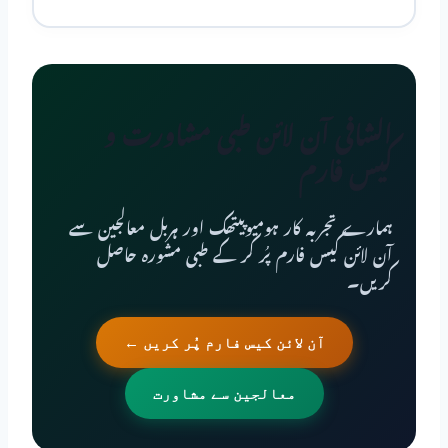
الشافی آن لائن طبی مشاورت و
کیس فارم
ہمارے تجربہ کار ہومیوپیتھک اور ہربل معالجین سے
آن لائن کیس فارم پُر کر کے طبی مشورہ حاصل
کریں۔
آن لائن کیس فارم پُر کریں ←
معالجین سے مشاورت