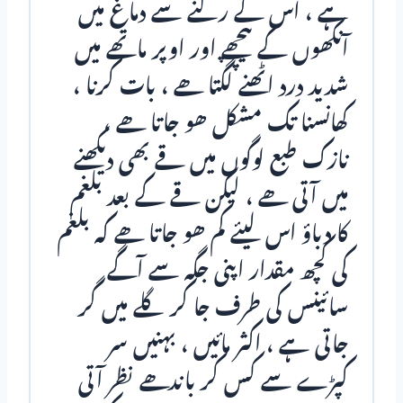
ہے ، اس کے رکنے سے دماغ میں
آنکھوں کے پیچھے اور اوپر ماتھے میں
شدید درد اٹھنے لگتا ھے ، بات کرنا ،
کھانسنا تک مشکل ھو جاتا ھے ،
نازک طبع لوگوں میں قے بھی دیکھنے
میں آتی ھے ، لیکن قے کے بعد بلغم
کا دباؤ اس لیئے کم ھو جاتا ھے کہ بلغم
کی کچھ مقدار اپنی جگہ سے آگے
سائينس کی طرف جا کر گلے میں گر
جاتی ہے ، اکثر مائيں ، بہنیں سر
کپڑے سے کس کر باندھے نظر آتی