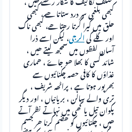
مختلف تکالیف کا شکار رھتے ھیں ،
کبھی بلغمی سر درد ستاتا ھے ، کبھی
حلق میں کیرا گرتا رھتا ھے، کبھی ناک
اور گلے کی
الرجی
، لیکن اسے ذرا
آسان لفظوں میں سمجھ لیتے ھیں ،
شائد کسی کا بھلا ھو جاۓ ، ھماری
غذاؤں کا کافی حصہ چکنائيوں سے
بھرپور ہوتا ہے ، پراٹھہ شریف ،
تری والے سالن ، بریانیاں ، اور دیگر
پکوان تیل یا گھی میں نہاتے نظر آتے
ھیں ، چکنائیوں کو ھضم کرنا ھر جسم