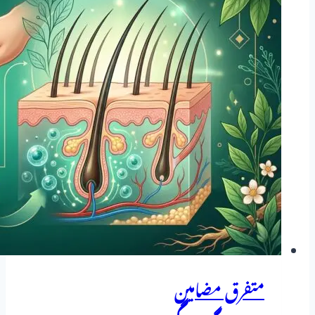
دوا
کا
مکمل
تعارف
متفرق مضامین