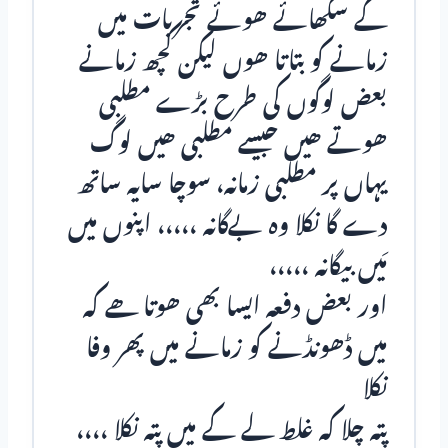
کے سکھائے ھوئے تجربات میں
زمانے کو بتاتا ھوں لیکن کچھ زمانے
بعض لوگوں کی طرح بڑے مطلبی
ھوتے ھیں جیسے مطلبی ھیں لوگ
یہاں پر مطلبی زمانہ، سوچا سایہ ساتھ
دے گا نکلا وہ بـےگانہ ،،،،، اپنوں میں
مَیں بیگانہ ،،،،،
اور بعض دفعہ ایسا بھی ھوتا ھے کہ
میں ڈھونڈنے کو زمانے میں پھر وفا
نکلا
پتہ چلا کہ غلط لے کے میں پتہ نکلا ،،،،