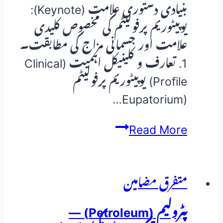
بنیادی دستوری علامت (Keynote):
یوپیٹوریم پرفولیٹم کی مخصوص کلیدی
علامت اور جسمانی مزاج کی مطابقت۔
1. تعارف و کلینیکل اہمیت (Clinical
Profile) یوپیٹوریم پرفولیٹم
(Eupatorium…
یوپیٹوریم
Read More
پرفولیٹم
(Eupatorium
Perfoliatum)
متفرق مضامین
—
پٹرولیم (Petroleum) —
ہومیوپیتھک