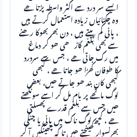
ایسے سر درد سے اکثر واسطہ پڑتا ھے
وہ چکنائياں زیادہ استعمال کرتے ہیں
، پانی کم پیتے ہیں ، دن بھر بھوکا رھنے
سے بھی بلغم گاڑھی ھو کر دماغ
میں رک جاتی ھے ، جس سے سردرد
کا طوفان کھڑا ھو جاتا ھے ، کبھی
کبھی کان بند ھو جاتے ھیں، بعض
لوگ ماتھے پر بام مل کر اسے سونگھتے
ھیں جس سے بلغم قدرے پھسلتی
ھے ، کچھ لوگ ناک میں پانی یا چٹکی
بھرنسوار کھینچتے ھیں تا کہ چھینکیں آ کر