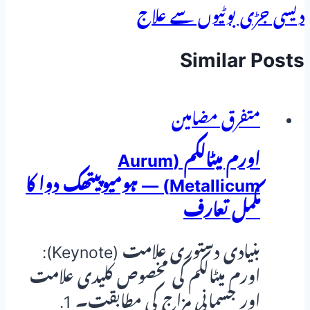
دیسی جڑی بوٹیوں سے علاج
Similar Posts
متفرق مضامین
اورم میٹالکم (Aurum
Metallicum) — ہومیوپیتھک دوا کا
مکمل تعارف
بنیادی دستوری علامت (Keynote):
اورم میٹالکم کی مخصوص کلیدی علامت
اور جسمانی مزاج کی مطابقت۔ 1.