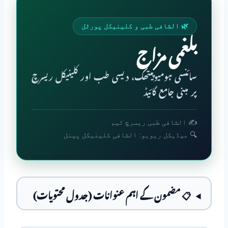
🌿 الشافی طبی و کلینیکل پورٹل
بلغمی مزاج
سائنسی ہومیوپیتھک، دیسی طب اور کلینیکل ریسرچ
پر مبنی جامع گائیڈ
✍️ الشافی طبی ریسرچ ٹیم
🔍 میڈیکل ریویو: الشافی کلینیکل پینل
📋 مضمون کے اہم عنوانات (جدول محتویات)