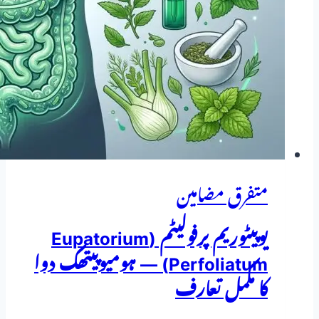
متفرق مضامین
یوپیٹوریم پرفولیٹم (Eupatorium
Perfoliatum) — ہومیوپیتھک دوا
کا مکمل تعارف