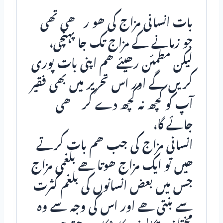
بات انسانی مزاج کی ھو رھی تھی
جو زمانے کے مزاج تک جا پہنچی،
لیکن مطمئن رھیئے ھم اپنی بات پوری
کریں گے اور اس تحریر میں بھی فقیر
آپ کو کچھ نہ کچھ دے کر ھی
جائے گا،
انسانی مزاج کی جب ھم بات کرتے
ھیں تو ایک مزاج ھوتا ھے بلغمی مزاج
جس میں بعض انسانوں کی بلغم کـثرت
سے بنتی ھے اور اس کی وجہ سے وہ