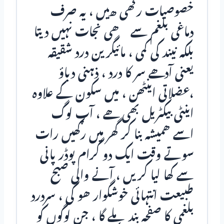
خصوصیات رکھی ھیں ، یہ صرف
دماغی بلغم سے ھی نجات نہیں دیتا
بلکہ نیند کی کمی ، مائيگرین درد شقیقہ
یعنی آدھے سر کا درد ، ذہنی دباؤ
،عضلاتی اینٹھن ، میں سکون کے علاوہ
اینٹی بیکٹریل بھی ھے ، آپ لوگ
اسے ھمیشہ بنا کر گھر میں رکھیں رات
سوتے وقت ایک دو گرام پوڈر پانی
سے کھا لیا کریں ، آنے والی صبح
طبیعت انتہائی خوشگوار ھو گی ، سردرد
بلغمی کا صفحہ بند ملے گا ، جن لوگوں کو