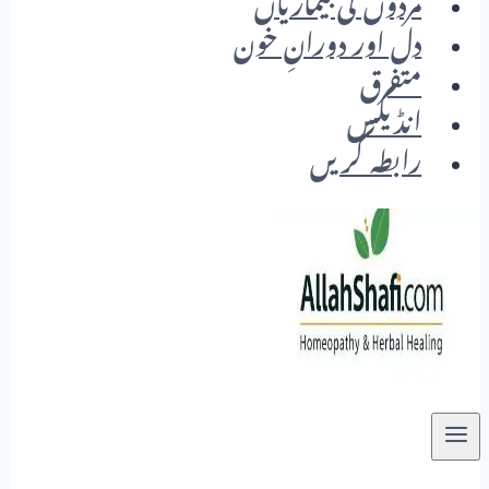
مردوں کی بیماریاں
دل اور دورانِ خون
متفرق
انڈیکس
رابطہ کریں