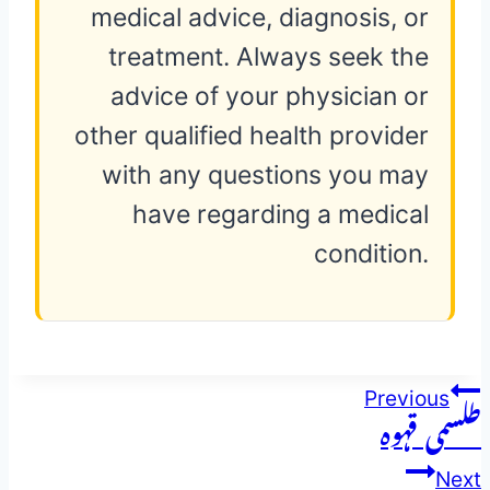
medical advice, diagnosis, or
treatment. Always seek the
advice of your physician or
other qualified health provider
with any questions you may
have regarding a medical
condition.
پوسٹوں
Previous
طلسمی قہوہ
کی
Next
نیویگیشن