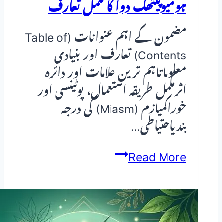
ہومیوپیتھک دوا کا مکمل تعارف
دوا
کا
مضمون کے اہم عنوانات (Table of
مکمل
Contents) تعارف اور بنیادی
تعارف
معلوماتاہم ترین علامات اور دائرہ
اثرمکمل طریقہ استعمال، پوٹینسی اور
خوراکمیازم (Miasm) کی درجہ
بندیاحتیاطی…
پٹرولیم
Read More
(Petroleum)
—
ہومیوپیتھک