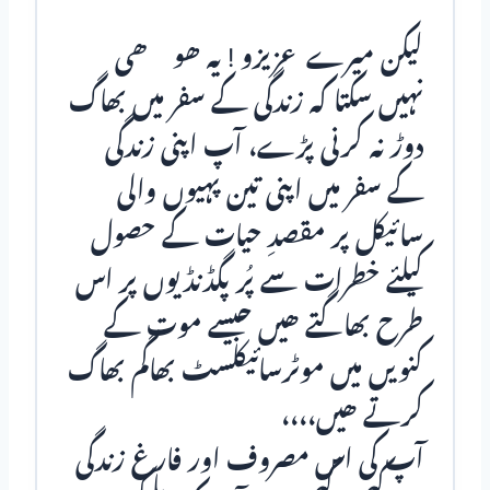
لیکن میرے عزیزو ! یہ ھو ھی
نہیں سکتا کہ زندگی کے سفر میں بھاگ
دوڑ نہ کرنی پڑے، آپ اپنی زندگی
کے سفر میں اپنی تین پہیوں والی
سائیکل پر مقصدِ حیات کے حصول
کیلئے خطرات سے پُر پگڈنڈیوں پر اس
طرح بھاگتے ھیں جیسے موت کے
کنویں میں موٹرسائیکلسٹ بھاگم بھاگ
کرتے ھیں،،،،
آپ کی اس مصروف اور فارغ زندگی