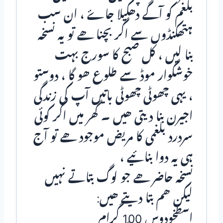
بلغم کو آگے دھکیلا جاۓ ، ان سب
ہتھکنڈوں سے اگر بچنا ھے تو یہ نسخہ
بنا لیں ، کل صبح کا سورج بہت
خوشگوار موڈ سے طلوع ھو گا ، دوستو
، یہی چھوٹی چھوٹی باتیں آپ کی زندگی
اجیرن بنا دیتی ھیں ۔ گھر میں اگر کوئی
سردرد بلغمی کا مریض موجود ھے تو آج
ہی یہ دوا بنائيـے ،
نسخہ حاضر ھے جو لوگ بتاتے نہیں
لیکن ھم بتا دیتے ھیں:
اسطخودوس 100 گرام