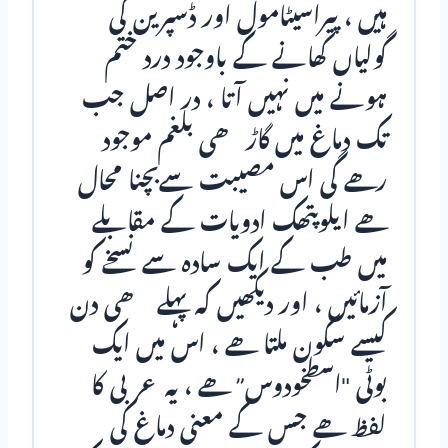
ہیں ، پیراسیٹامول اور ڈسپرین کی
گولیاں کھانے کے باوجود درد ختم
ہونے میں نہیں آتا ، در اصل جب
تک دماغ میں گاڑھی بلغم موجود
رھے گی اس مصیبت سےبچنا محال
ھے ایلوپتھک ادویات کے مقابلے
میں طب کے ایک سادہ سے نسخے کو
آزمائيں ، اور دیکھیں کہ پہلے ھی دن
کیسے سکون ملتا ھے ، اس میں ایک
بوٹی "اسطخودوس” ھے ، یہ عربی کا
لفظ ھے جس کے معنی دماغ کی