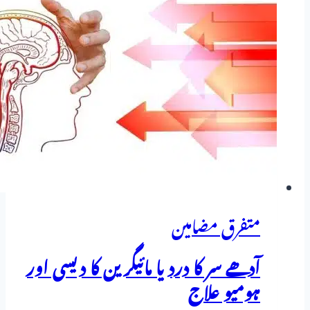
پن
(Alopecia)
اور
خشکی
کا
مکمل
ہومیوپیتھک
علاج
متفرق مضامین
آدھے سر کا درد یا مائیگرین کا دیسی اور
ہومیو علاج