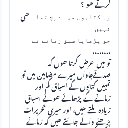
کرتے ھو ؟
ﻭﮦ ﮐﺘﺎﺑﻮﮞ ﻣﯿﮟ ﺩﺭﺝ ﺗﮭﺎ ھی
ﻧﮩﯿﮟ
ﺟـﻮ ﭘـﮍﮬـﺎﯾﺎ ﺳـﺒـﻖ ﺯﻣـﺎﻧﮯ ﻧﮯ
،،،،،،،،
تو میں عرض کرتا ھوں کہ
صدقےجاواں میرے مضامین میں تو
تمہیں کتابوں کے اسباق کم اور
زمانے کے پڑھائے ھوئے اسباق
زیادہ ملتے ھیں، اور میری تحریرات
پڑھنے والے جانتے ھیں کہ زمانے