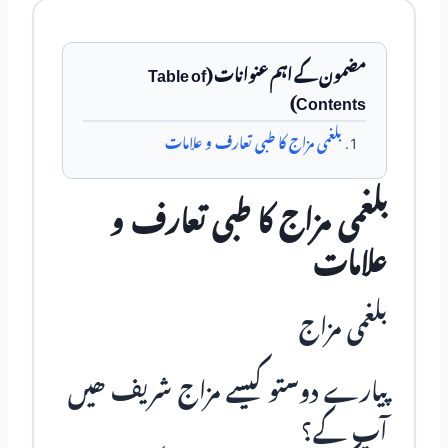
مضمون کے اہم عنوانات (Table of
Contents)
بلغمی مزاج کا طبی تعارف و علامات
بلغمی مزاج کا طبی تعارف و
علامات
بلغمی مزاج
پیارے دوستو کیسے مزاج شریف ھیں
آپ کے؟