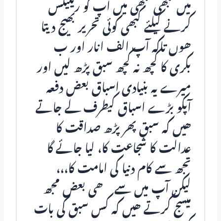
میں کبھی کبھی میں آپ کو ریلیکس
کرنے کیلئے کبھی کوئی تحریر بھیج دیتا
ھوں تاکہ آپ الف انار اور ب
بکری کا کچھ نہ کچھ سبق پڑھ لیں اور
میرے یہ بنیادی اسباق بعض دفعہ
آپکو بڑے اسباق کیطرف لے جاتے
ھیں کہ سبق پھر پڑھ صداقت کا
عدالت کا شجاعت کا، لیا جائے گا
تجھ سے کام دنیا کی امامت کا،،،
لیکن آپ میں سے ھی بعض مجھ
میسج کرتے ھیں کہ کس سبق کی بات