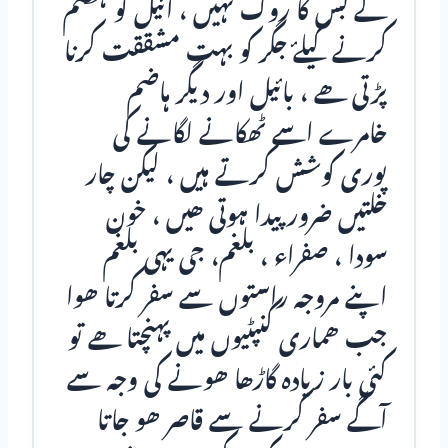
کے بس کا روگ نہیں ، آئيل کو ہضم
کرنے کیلۓ جگر کو بہت مشققت کرنا
پڑتی ھے ، بائيل اور دیگر ہاضم
خامرے اسے ٹھکانے لگانے کی
پوری کوشش کرتے ہیں ، لیکن چار
خلتیں ضرور پیدا ہوتی ھیں ، خون
سودا ، صفراء ، بلغم، جی یہی بلغم
اپنے مروجہ راستوں سے سفر کرتا ھوا
جب ھماری کنپٹیوں میں پہنچتا ھے تو
کئی بار زیادہ گاڑھا ھونے کی وجہ سے
آگے سفر کرنے سے قاصر ھو جاتا