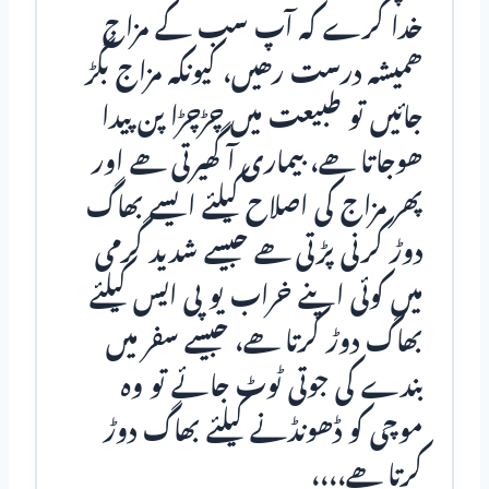
خدا کرے کہ آپ سب کے مزاج
ھمیشہ درست رھیں، کیونکہ مزاج بگڑ
جائیں تو طبیعت میں چڑچڑا پن پیدا
ھوجاتا ھے، بیماری آ گھیرتی ھے اور
پھر مزاج کی اصلاح کیلئے ایسے بھاگ
دوڑ کرنی پڑتی ھے جیسے شدید گرمی
میں کوئی اپنے خراب یو پی ایس کیلئے
بھاگ دوڑ کرتا ھے، جیسے سفر میں
بندے کی جوتی ٹوٹ جائے تو وہ
موچی کو ڈھونڈنے کیلئے بھاگ دوڑ
کرتا ھے،،،،