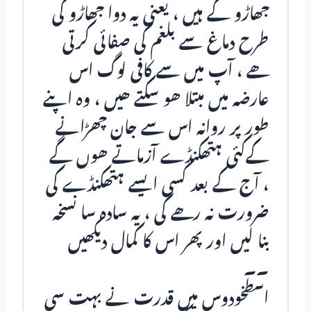
جھاڑو کے ہیں ، یعنی یہ دوا جھاڑو کی
طرح دماغ سے بلغم کی صفائی کرتی
ھے ، آپ میں سے کافی لوگ اس
عارضہ میں مبتلا ھو سکتے ھیں ، وہ اپنے
طور پر روانہ اس سے جان چھڑانے
کےکئی ہتھکنڈے آزماتے ھوں گے
، آج کے بعد کسی ایسے ہتھکنڈے کی
ضرورت نہ رھے گی ، یہ سادہ سا نسخہ
بنا لیں اور پھر اس کا کمال دیکھیں
۔۔
اسطخودوس میں قدرت نے بہت سی