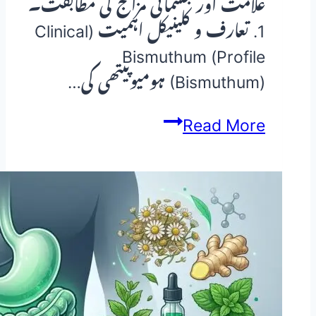
علامت اور جسمانی مزاج کی مطابقت۔
1. تعارف و کلینیکل اہمیت (Clinical
Profile) Bismuthum
(Bismuthum) ہومیوپیتھی کی…
Bismuthum
Read More
(Bismuthum)
—
ہومیوپیتھک
دوا
کا
مکمل
تعارف