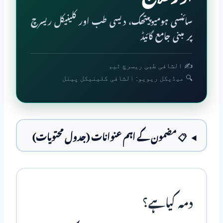
سائنسی ہومیوپیتھک، دیسی طب اور کلینیکل ریسرچ
پر مبنی جامع گائیڈ
✍️ الشافی طبی ریسرچ ٹیم
🔍 میڈیکل ریویو: الشافی کلینیکل پینل
📋 مضمون کے اہم عنوانات (جدول محتویات)
دمہ کیاہے؟