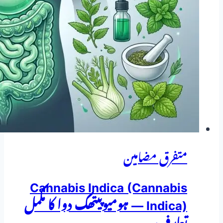
تعارف
متفرق مضامین
Cannabis Indica (Cannabis
Indica) — ہومیوپیتھک دوا کا مکمل