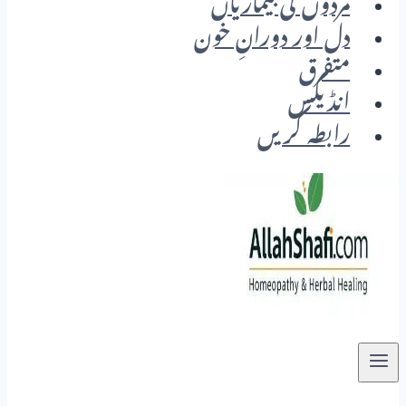
مردوں کی بیماریاں
دل اور دورانِ خون
متفرق
انڈیکس
رابطہ کریں