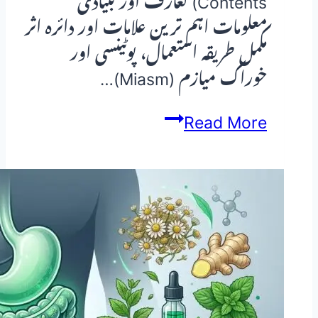
Contents) تعارف اور بنیادی
معلومات اہم ترین علامات اور دائرہ اثر
مکمل طریقہ استعمال، پوٹینسی اور
خوراک میازم (Miasm)…
سپنجیا
Read More
ٹوسٹا
(Spongia
Tosta)
—
ہومیوپیتھک
دوا
کا