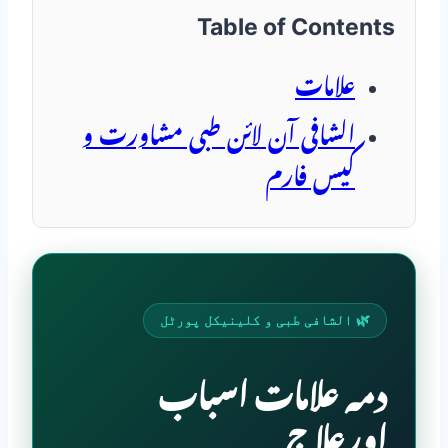
Table of Contents
علامات
الشافی آن لائن طبی مشاورت و
کیس فارم
🌿 الشافی طبی و کلینیکل پورٹل
دمہ علامات اسباب
اورعلاج