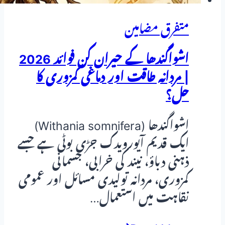
متفرق مضامین
اشواگندھا کے حیران کن فوائد 2026
| مردانہ طاقت اور دماغی کمزوری کا
حل؟
اشواگندھا (Withania somnifera)
ایک قدیم آیورویدک جڑی بوٹی ہے جسے
ذہنی دباؤ، نیند کی خرابی، جسمانی
کمزوری، مردانہ تولیدی مسائل اور عمومی
نقاہت میں استعمال…