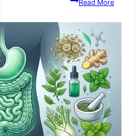
اشواگندھا
Read More
کے
حیران
کن
فوائد
2026
|
مردانہ
طاقت
اور
دماغی
کمزوری
کا