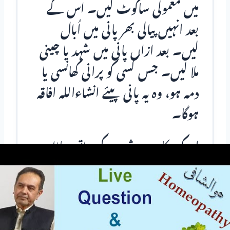
میں معمولی ساکوٹ لیں۔ اس کے
بعد انہیں پیالی بھر پانی میں اُبال
لیں۔ بعد ازاں پانی میں شہد یا چینی
ملا لیں۔ جس کسی کو پرانی کھانسی یا
دمہ ہو، وہ یہ پانی پیئے انشاءاللہ افاقہ
ہوگا۔
ادرک کا رس شہد کے ساتھ چاٹا
جائے تو حلق صاف ہو جاتا ہے
اورسینے میں جمع بلغم نکل جاتا ہے