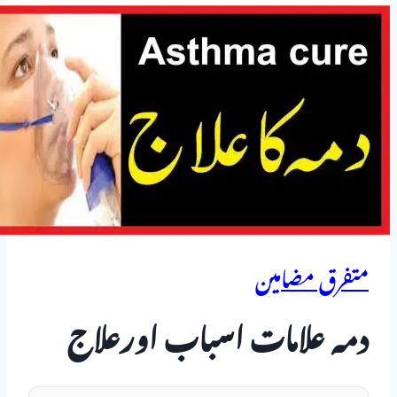
متفرق مضامین
دمہ علامات اسباب اورعلاج