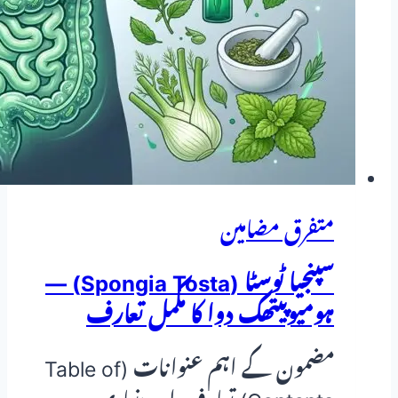
متفرق مضامین
سپنجیا ٹوسٹا (Spongia Tosta) —
ہومیوپیتھک دوا کا مکمل تعارف
مضمون کے اہم عنوانات (Table of