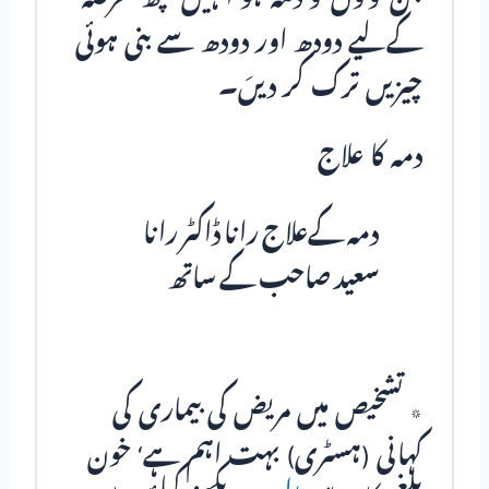
کےلیے دودھ اور دودھ سے بنی ہوئی
چیزیں ترک کر دیںَ۔
دمہ کا علاج
دمہ کےعلاج رانا ڈاکٹر رانا
سعید صاحب کے ساتھ
٭ تشخیص میں مریض کی بیماری کی
کہانی (ہسٹری) بہت اہم ہے‘ خون