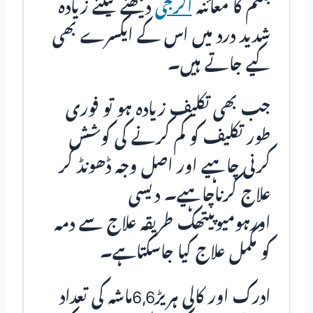
بلغم کا معائنہ
الرجی
دیکھنے کیلئے زیادہ
شدید درد میں اس کے ایکسرے بھی
کیے جاتے ہیں۔
جب بھی تکلیف زیادہ ہو تو فوری
طور تکلیف کو کم کرنے کی کوشش
کرنی چاہیے اور اصل وجہ ڈھونڈ کر
علاج کرناچاہیے۔ دیسی
اورہومیوپیتھک طریقہ علاج سے دمہ
کو مکمل علاج کیا جاسکتاہے۔
ادرک اور کالی ہریڑ6,6ماشہ کی تعداد