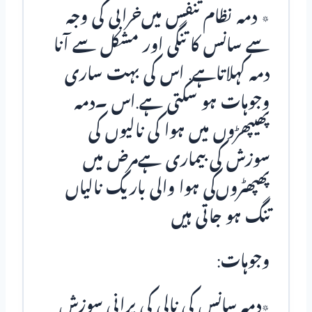
٭ دمہ نظام تنفس میں‌خرابی کی وجہ
سے سانس کا تنگی اور مشکل سے آنا
دمہ کہلاتاہے. اس کی بہت ساری
وجوہات ہو سکتی ہے.اس ۔دمہ
پھیپھڑوں میں ہوا کی نالیوں کی
سوزش کی بیماری ہےمرض میں
پھپھٹروں‌کی ہوا والی باریک نالیاں
تنگ ہو جاتی ہیں
وجوہات:
٭دمہ سانس کی نالی کی پرانی سوزش