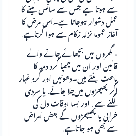
سے ہوتا ہے جس سے سانس لینے کا
عمل دشوار ہوجاتا ہے۔اس مرض کا
آغاز عموما نزلہ زکام سے ہوا کرتاہے.
٭ گھروں میں بچھائے جانے والے
قالین اور ان میں چھپا گرد دمہ کا
باعث بنتے ہیں۔دھوئیں اور گرد غبار
اگر پھپھڑوں میں‌چلا جائے. یا سردی
لگنے سے . اور بسا اوقات دل کی
خرابی یا پھیپھڑوں کے بعض امراض
سے بھی ہو جاتاہے.