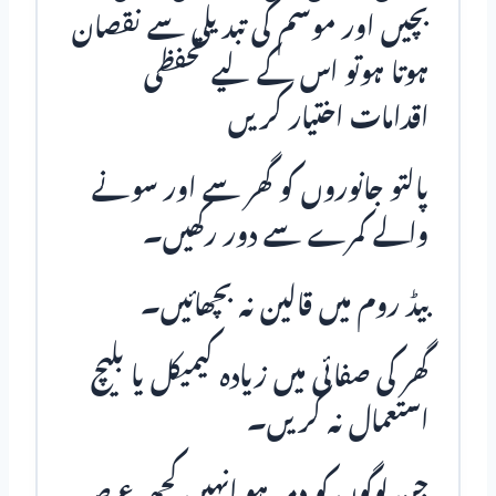
بچیں اور موسم کی تبدیلی سے نقصان
ہوتا ہوتو اس کے لیے تحفظی
اقدامات اختیار کریں
پالتو جانوروں کو گھر سے اور سونے
والے کمرے سے دور رکھیں۔
بیڈ روم میں قالین نہ بچھائیں۔
گھر کی صفائی میں زیادہ کیمیکل یا بلیچ
استعمال نہ کریں۔
جن لوگوں کو دمہ ہو انہیں کچھ عرصہ