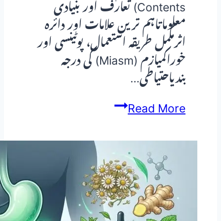
Contents) تعارف اور بنیادی
معلوماتاہم ترین علامات اور دائرہ
اثرمکمل طریقہ استعمال، پوٹینسی اور
خوراکمیازم (Miasm) کی درجہ
بندیاحتیاطی…
Sepia
Read More
(Sepia)
—
ہومیوپیتھک
دوا
کا
مکمل