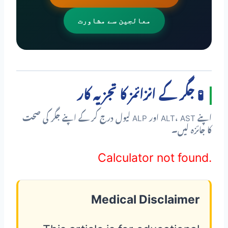
معالجین سے مشاورت
🧪 جگر کے انزائمز کا تجزیہ کار
اپنے ALT، AST اور ALP لیول درج کر کے اپنے جگر کی صحت
کا جائزہ لیں۔
Calculator not found.
Medical Disclaimer