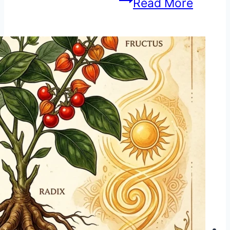
دانت
Read More
نکالنے
کے
وقت
کی
تکالیف