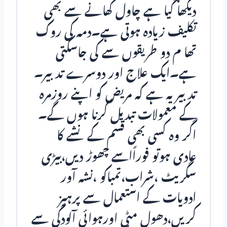
دیکھا گیا ہے چاول کھانے سے بھی
تکلیف زیادہ ہوتی ہے۔دمہ کی روک
تھا م دو طریقوں سے کی جاسکتی
ہے۔ایک علاج اور دوسرے تدبیر۔
تدبیر یہ ہے کہ مریض کو اپنے روزمرہ
کے معمولات تبدیل کرنا ہوں گے۔
اگر وہ کسی بھی قسم کے نشے کا
عادی ہوتو فوراًاسے چھوڑ دیں،بیڑی
سگریٹ ،شراب،تمباکو ،نشہ آور
ادویات کے استعمال سے پرہیز
کریں،دھول مٹی اورہوائی آلودگی سے