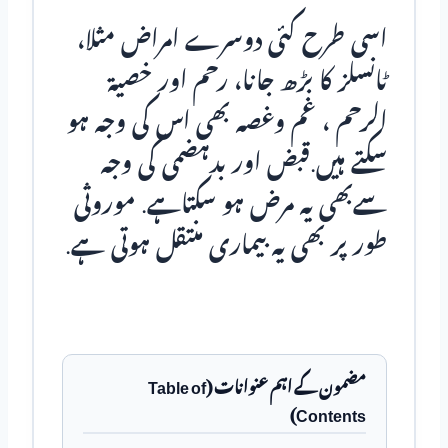
اسی طرح کئی دوسرے امراض مثلا،
ٹانسلز کا بڑھ جانا، رحم اور خصیۃ
الرحم ، غم وغصہ بھی اس کی وجہ ہو
سکتے ہیں.قبض اور بدہضمی کی وجہ
سےبھی یہ مرض ہو سکتاہے. موروثی
طور پر بھی یہ بیماری منتقل ہوتی ہے.
مضمون کے اہم عنوانات (Table of
Contents)