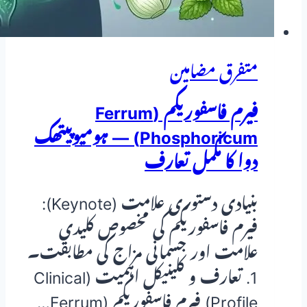
حل؟
متفرق مضامین
فیرم فاسفوریکم (Ferrum
Phosphoricum) — ہومیوپیتھک
دوا کا مکمل تعارف
بنیادی دستوری علامت (Keynote):
فیرم فاسفوریکم کی مخصوص کلیدی
علامت اور جسمانی مزاج کی مطابقت۔
1. تعارف و کلینیکل اہمیت (Clinical
Profile) فیرم فاسفوریکم (Ferrum…