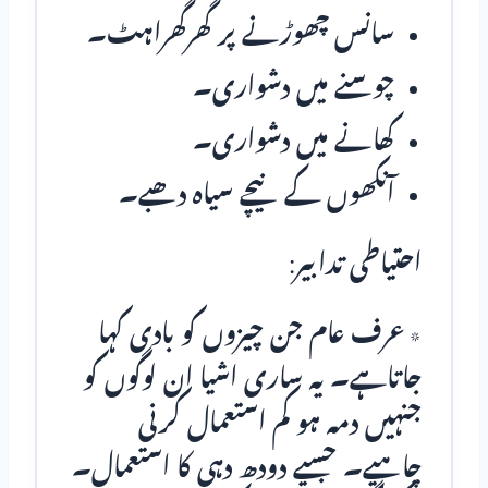
سانس چھوڑنے پر گھرگھراہٹ۔
چوسنے میں دشواری۔
کھانے میں دشواری۔
آنکھوں کے نیچے سیاہ دھبے۔
احتیاطی تدابیر:
٭عرف عام جن چیزوں کو بادی کہا
جاتاہے۔ یہ ساری اشیا ان لوگوں کو
جنہیں دمہ ہو کم استعمال کرنی
چاہیے۔ جسیے دودھ دہی کا استعمال۔