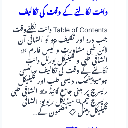
دانت نکالنے کے وقت کی تکالیف
Table of Contents دانت نکلتےوقت
جب درد اور تکلیف ہو تو الشافی آن
لائن طبی مشاورت و کیس فارم 🌿
الشافی طبی و کلینیکل پورٹل دانت
نکالنے کے وقت کی تکالیف سائنسی
ہومیوپیتھک، دیسی طب اور کلینیکل
ریسرچ پر مبنی جامع گائیڈ ✍️ الشافی طبی
ریسرچ ٹیم🔍 میڈیکل ریویو: الشافی
کلینیکل پینل 📋 مضمون کے…