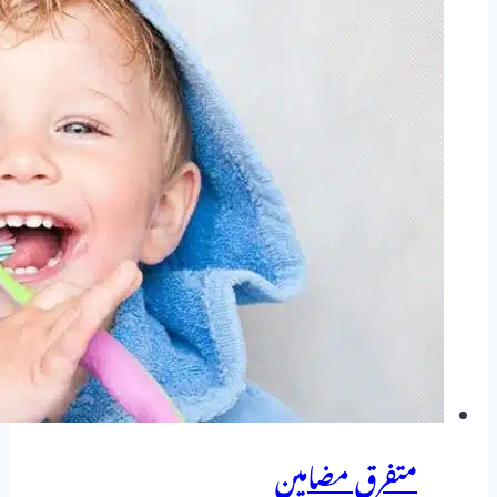
ہومیوپیتھک
دوا
کا
مکمل
تعارف
متفرق مضامین