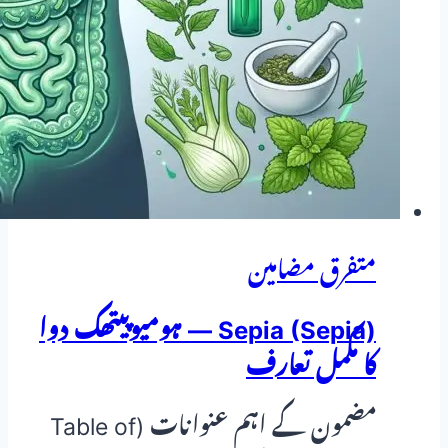
مکمل
تعارف
متفرق مضامین
Sepia (Sepia) — ہومیوپیتھک دوا
کا مکمل تعارف
مضمون کے اہم عنوانات (Table of