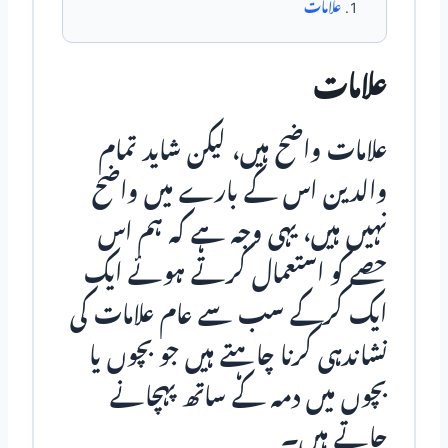
علامات
علامات
علامات واضح ہیں، لیکن شاید تمام
والدین اس کے بارے میں واضح
نہیں ہیں، یہی وجہ ہے کہ ہم اس
حصے کو استعمال کرتے ہوئے ایک
ایک کرکے سب سے عام علامات کی
نشاندہی کرنا چاہتے ہیں جو بچوں یا
بچوں میں دمہ کے ساتھ پہچانے
جاتے ہیں۔