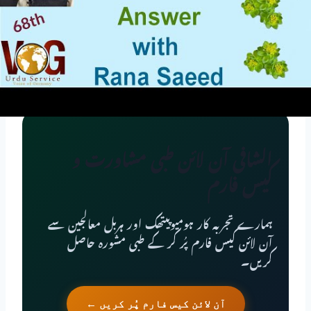
الشافی آن لائن طبی مشاورت و
کیس فارم
ہمارے تجربہ کار ہومیوپیتھک اور ہربل معالجین سے
آن لائن کیس فارم پُر کر کے طبی مشورہ حاصل
کریں۔
آن لائن کیس فارم پُر کریں ←