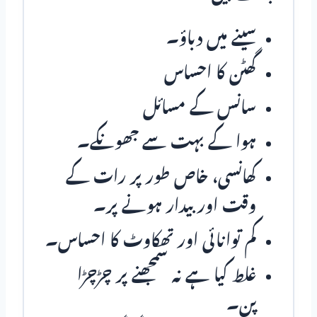
سینے میں دباؤ۔
گھٹن کا احساس
سانس کے مسائل
ہوا کے بہت سے جھونکے۔
کھانسی، خاص طور پر رات کے
وقت اور بیدار ہونے پر۔
کم توانائی اور تھکاوٹ کا احساس۔
غلط کیا ہے نہ سمجھنے پر چڑچڑا
پن۔