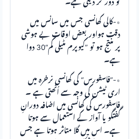
کو دور کر دیتی ہے۔
٭-کالی کھانسی جس میں سانس میں
دقت ہواور بعض اوقات بے ہوشی
پر منتج ہو تو ”کیوپرم مٹیلی کم“30 دوا
ہے۔
٭-”فاسفورس“ کی کھانسی نرخرہ میں
اری ٹیشن کی وجہ سے اُٹھتی ہے ۔
فاسفورس کی کھانسی میں اضافہ دورانِ
گفتگو یا آواز کے استعمال سے ہوتا
ہے۔ اس میں گلا متاثر ہوتا ہے جس