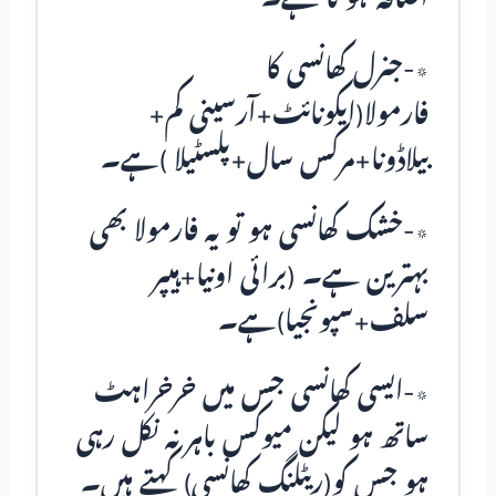
٭-جنرل کھانسی کا
فارمولا(ایکونائٹ+آرسینی کم+
بیلاڈونا+مرکس سال+پلسٹیلا )ہے۔
٭-خشک کھانسی ہو تو یہ فارمولا بھی
بہترین ہے۔ (برائی اونیا+ہیپر
سلف+سپونجیا)ہے۔
٭-ایسی کھانسی جس میں خرخراہٹ
ساتھ ہو لیکن میوکس باہر نہ نکل رہی
ہو جس کو(ریٹلنگ کھانسی) کہتے ہیں۔