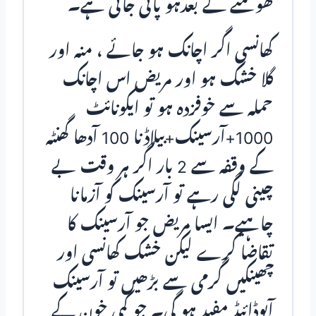
گھومنے کے بعدہو پائی جاتی ہے۔
کھانسی اگر اچانک ہو جائے ، منہ اور
گلا خشک ہو اور مریض اس اچانک
حملہ سے خوفزدہ ہو تو ایکونائٹ
1000+آرسینک+بیلاڈنا 100 آدھا گھنٹہ
کے وقفہ سے 2 بار اگر ہر وقت بے
چینی لگی رہے تو آرسینک کو آزمانا
چاہیے۔ ایسا مریض جو آرسینک کا
تقاضا کرے لیکن خشک کھانسی اور
چھینکیں گرمی سے بڑھیں تو آرسینک
آیوڈائیڈ مفید ہو گی۔ جو کمی خون کے