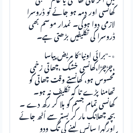
میں اگر کالی کھانسی یا عام تشنجی
کھانسی اور دمہ ہو جائے تو ڈروسرا
لازمی دوا ہوگی۔ نمدار موسم بھی
ڈروسرا کی تکلیفیں بڑھتی ہے۔
٭-”برائی اونیا“کا مریض پیاسا
،چڑچڑا،کھانسی خشک ،چھاتی زخمی
محسوس ہو، کھانستے وقت چھاتی کو
تھامنا پڑے تا کہ تکلیف نہ ہو۔
کھانسی تمام جسم کو ہلا کر رکھ دے ۔
بچہ چھلانگ مار کر بستر سے اُٹھ جائے
اورگہرا سانس لینے کی تگ ودو