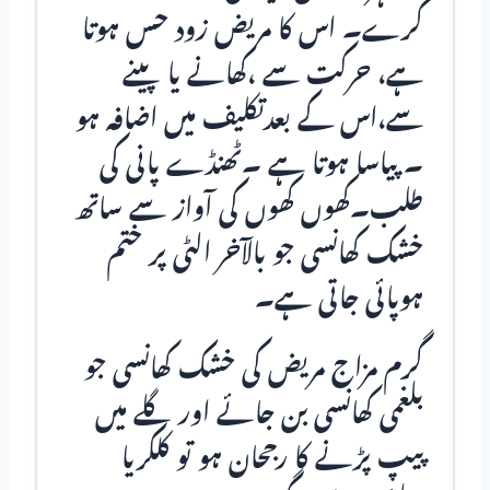
کرے۔ اس کا مریض زود حس ہوتا
ہے، حرکت سے ،کھانے یا پینے
سے،اس کے بعدتکلیف میں اضافہ ہو
۔ پیاسا ہوتا ہے ۔ٹھنڈے پانی کی
طلب۔کھوں کھوں کی آواز سے ساتھ
خشک کھانسی جو بالآخر الٹی پر ختم
ہوپائی جاتی ہے۔
گرم مزاج مریض کی خشک کھانسی جو
بلغمی کھانسی بن جائے اور گلے میں
پیپ پڑنے کا رجحان ہو تو کلکریا