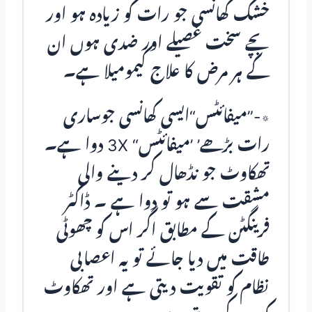
خشک کھانسی جو رات کو زیادہ ہو اور
بچے سخت غصیلے اور ضدی ہوں ان
کے ہر مرض کا علاج کیمومیلا ہے۔
٭-”میفائٹس“ایسی کھانسی جوساری
رات بڑھے’ ’میفائٹس“ 3X دوا ہے۔
تھکاوٹ جو نڈھال کر دینے والی
مشقت سے ہو تو دوا ہے ۔ ڈاکٹر
فرینگٹن کے مطابق اگر اس کو چھوٹی
طاقت میں دیا جائے تو یہ اعصابی
نظام کو تقویت دیتی ہے اور تھکاوٹ