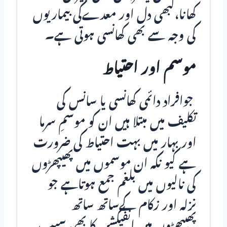
کھانا،کبھی دل اور معدےکی بیماریوں
کی وجہ سے بھی کھانسی ہوتی ہے۔
موسم اور احتیاط
جوافراد دائمی کھانسی یا سانس کی
تکلیف میں مبتلا ہیں ان کو موسمِ سرما
اور بہار میں بہت احتیاط کی ضرورت
ہے کیو نکہ ان موسموں میں پھیپھڑوں
کی نالیوں میں بلغم جمع ہوتاہے جو
نزلہ اور زکام کےساتھ ساتھ
پھیپھڑوں میں انفیکشن کا بھی سبب