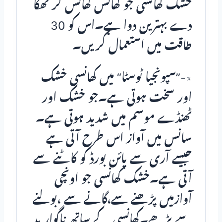
خشک کھانسی جو کھانس کھانس کر تھکا
دے بہترین دوا ہے۔اس کو 30
طاقت میں استعمال کریں۔
٭-”سپونجیا ٹوسٹا“ میں کھانسی خشک
اور سخت ہوتی ہے۔جو خشک اور
ٹھنڈے موسم میں شدید ہوتی ہے۔
سانس میں آواز اس طرح آتی ہے
جیسے آری سے پائن بورڈ کو کاٹنے سے
آتی ہے۔خشک کھانسی جو اونچی
آوازمیں پڑھنے سے،گانے سے ،بولنے
سے بڑھے۔کھانسی کے ساتھ ناگوار بد