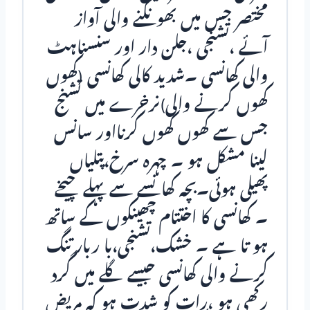
مختصر جس میں بھونکنے والی آواز
آئے ،تشنجی ،جلن دار اور سنسناہٹ
والی کھانسی ۔شدید کالی کھانسی (کھوں
کھوں کرنے والی)نرخرے میں تشنج
جس سے کھوں کھوں کرنااور سانس
لینا مشکل ہو ۔ چہرہ سرخ،پتلیاں
پھیلی ہوئی۔بچہ کھانسے سے پہلے چیخے
۔ کھانسی کا اختتام چھینکوں کے ساتھ
ہو تا ہے ۔ خشک،تشنجی،با ربار تنگ
کرنے والی کھانسی جیسے گلے میں گرد
رکھی ہو ،رات کو شدت ہو کہ مریض