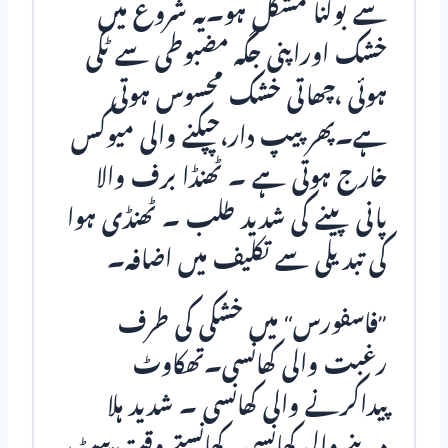
سے بولنا مشکل ہو۔یہ شروع میں
خشک اوراپنی جگہ مضبوطی سے ٹکی
ہوئی ،چھاتی خشک محسوس ہوتی
ہے۔پھر پیپ دار،چپکنے والی میوکس
خارج ہوتی ہے ۔ ٹھنڈا برف والا
پانی پینے کی شدید طلب ۔ ٹھنڈی ہوا
کی تبدیلی سے تکلیف میں اضافہ۔
”فاسفورس“ میں خشکی کی طرف
رغبت والی کھانسی۔تھکاوٹ
پیداکرنے والی کھانسی ۔ شدید ہلا
دینے والی کھانسی۔کھانستے وقت پیٹ