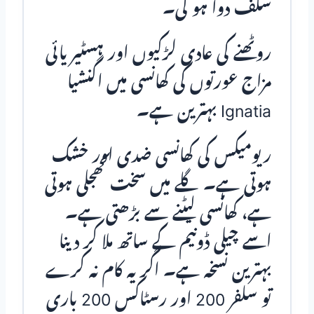
سلف دوا ہو گی۔
روٹھنے کی عادی لڑکیوں اور ہسٹیریائی
مزاج عورتوں کی کھانسی میں اگنشیا
Ignatia بہترین ہے۔
ریومیکس کی کھانسی ضدی اور خشک
ہوتی ہے۔ گلے میں سخت کھجلی ہوتی
ہے، کھانسی لیٹنے سے بڑھتی ہے۔
اسے چیلی ڈونیم کے ساتھ ملا کر دینا
بہترین نسخہ ہے۔ اگر یہ کام نہ کرے
تو سلفر 200 اور رسٹاکس 200 باری