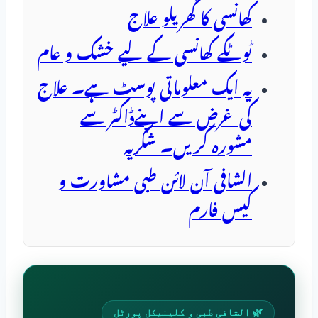
کھانسی کا گھریلو علاج
ٹوٹکے کھانسی کے لیے خشک و عام
یہ ایک معلوماتی پوسٹ ہے۔ علاج
کی غرض سے اپنےڈاکٹر سے
مشورہ کریں۔ شکریہ
الشافی آن لائن طبی مشاورت و
کیس فارم
🌿 الشافی طبی و کلینیکل پورٹل