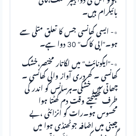
ہوتو اس کی دوا ہیپر سلف،کالی
بائیکرام ہیں۔
٭- ایسی کھانسی جس کا تعلق متلی سے
ہو۔”اپی کاک“ 30 دوا ہے۔
٭-”ایکونائٹ“ میں لگاتار مختصر،خشک
کھانسی ۔ کھردری آواز والی کھانسی ۔
چھاتی میں خشکی۔ہرسانس کو اندر کی
طرف کھینچتے وقت دم گھٹتا ہوا
محسوس ہو۔رات کو انزائٹی ،بے
چینی میں اضافہ جوٹھنڈی ہوا میں