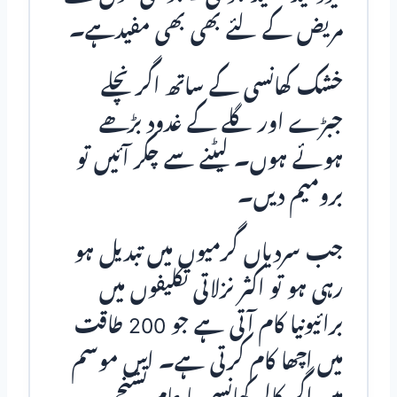
مریض کے لئے بھی بھی مفیدہے۔
خشک کھانسی کے ساتھ اگر نچلے
جبڑے اور گلے کے غدود بڑھے
ہوئے ہوں۔ لیٹنے سے چکر آئیں تو
برومیم دیں۔
جب سردیاں گرمیوں میں تبدیل ہو
رہی ہو تو اکثر نزلاتی تکلیفوں میں
برائیونیا کام آتی ہے جو 200 طاقت
میں اچھا کام کرتی ہے۔ اس موسم