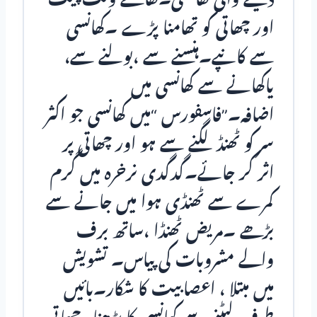
اور چھاتی کو تھامنا پڑے ۔کھانسی
سے کانپے۔ہنسنے سے ،بولنے سے،
یاکھانے سے کھانسی میں
اضافہ۔”فاسفورس “میں کھانسی جو اکثر
سر کو ٹھنڈ لگنے سے ہو اور چھاتی پر
اثر کر جائے۔گدگدی نرخرہ میں گرم
کمرے سے ٹھنڈی ہوا میں جانے سے
بڑھے ۔مریض ٹھنڈا ،ساتھ برف
والے مشروبات کی پیاس۔ تشویش
میں مبتلا ، اعصابیت کا شکار۔بائیں