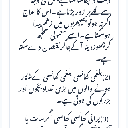
وقت دھچکاسالگتاہےجس کی وجہ
سےگلےپر زورپڑتاہے۔اس کا علاج
اگرنہ ہوتوپھیپھڑوں میں زخم پیدا
ہوسکتاہے۔اسے معمولی سمجھ
کرچھوڑدینا آگےجاکرنقصان دےسکتا
ہے۔
(2)بلغمی کھانسی بلغمی کھانسی کےشکار
ہونے والوں میں بڑی تعدادبچّوں اور
بزرگوں کی ہوتی ہے۔
(3)پرانی کھانسی کھانسی اگرسات یا