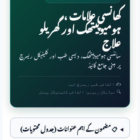
کھانسی علامات ،
ہومیوپیتھک اور گھریلو
علاج
سائنسی ہومیوپیتھک، دیسی طب اور کلینیکل ریسرچ
پر مبنی جامع گائیڈ
✍️ الشافی طبی ریسرچ ٹیم
🔍 میڈیکل ریویو: الشافی کلینیکل پینل
📋 مضمون کے اہم عنوانات (جدول محتویات)