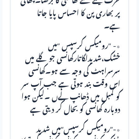
طرف لیٹنے سے کھانسی کا بڑھنا۔چھاتی
پر بھاری پن کا احساس پایا جاتا
ہے۔
٭- ”رومیکس کرسپس “میں
خشک،شدیدلگاتارکھانسی جو گلے میں
سرسراہٹ کی وجہ سے ہو۔کھانسی
اس وقت بند ہوتی ہے جب آپ سر
کو کمبل میں ڈھانپ لےں ۔لیکن ہوا
دوبارہ کھانسی کو بحال کر دیتی ہے
٭-”رومیکس کرسپس“میں شدید