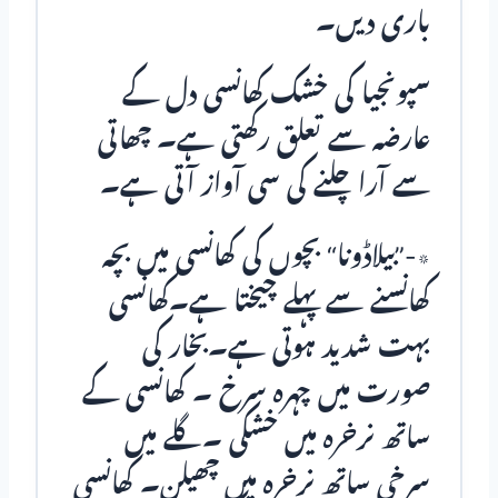
باری دیں۔
سپونجیا کی خشک کھانسی دل کے
عارضہ سے تعلق رکھتی ہے۔ چھاتی
سے آرا چلنے کی سی آواز آتی ہے۔
٭-”بیلاڈونا“ بچوں کی کھانسی میں بچہ
کھانسنے سے پہلے چیختا ہے۔کھانسی
بہت شدید ہوتی ہے۔بخار کی
صورت میں چہرہ سرخ ۔ کھانسی کے
ساتھ نرخرہ میں خشکی ۔گلے میں
سرخی ساتھ نرخرہ میں چھیلن۔ کھانسی