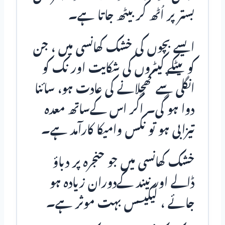
بستر پر اُٹھ کر بیٹھ جاتا ہے۔
ایسے بچوں کی خشک کھانسی میں ، جن
کو پیٹکے کیٹروں کی شکایت اور نک کو
انگلی سے کھجلانے کی عادت ہو، سائنا
دوا ہو گی۔ اگر اس کےساتھ معدہ
تیزابی ہو تو نکس وامیکا کارآمد ہے۔
خشک کھانسی میں جو حنجرہ پر دباؤ
ڈالے اور نیند کےدوران زیادہ ہو
جائے ، لیکیسس بہت موثر ہے۔