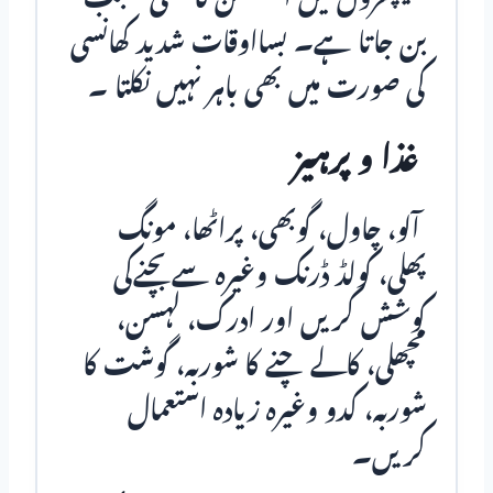
بن جاتا ہے۔ بسااوقات شدید کھانسی
کی صورت میں بھی باہر نہیں نکلتا ۔
غذا و پرہیز
آلو، چاول، گوبھی، پراٹھا، مونگ
پھلی، کولڈ ڈرنک وغیرہ سےبچنےکی
کوشش کریں اور ادرک، لہسن،
مچھلی، کالے چنے کا شوربہ، گوشت کا
شوربہ، کدو وغیرہ زیادہ استعمال
کریں۔