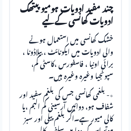
چند مفید ادویات ہومیو پیتھک
ادویات کھانسی کےلیے
خشک کھانسی میں استعمال ہونے
والی ادویات میں ایکونائٹ ، بیلاڈونا ،
برائی اونیا ، فاسفورس ،کاسٹی کم،
سپونجیا وغیرہ وغیرہ ہیں۔
٭- بلغمی کھانسی جس کی بلغم سفید اور
شفاف ہو، دوائیں آرسینی کم البم ،یا
کالی میور ہے۔اگر بلغم پیلی اور سبز