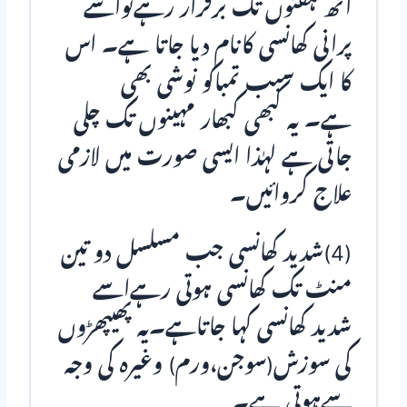
آٹھ ہفتوں تک برقرار رہےتواسے
پرانی کھانسی کانام دیا جاتا ہے۔ اس
کا ایک سبب تمباکو نوشی بھی
ہے۔ یہ کبھی کبھار مہینوں تک چلی
جاتی ہے لہٰذا ایسی صورت میں لازمی
علاج کروائیں۔
(4)شدید کھانسی جب مسلسل دو تین
منٹ تک کھانسی ہوتی رہےاسے
شدید کھانسی کہا جاتاہے۔یہ پھیپھڑوں
کی سوزش(سوجن،ورم) وغیرہ کی وجہ
سےہوتی ہے۔