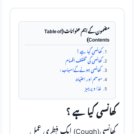
مضمون کے اہم عنوانات (Table of
Contents)
کھانسی کیا ہے ؟
کھانسی کی مختلف اقسام
کھانسی ہونےکےاسباب :
موسم اور احتیاط
غذا و پرہیز
کھانسی کیا ہے ؟
کھانسی(Cough) ایک فِطری عمل