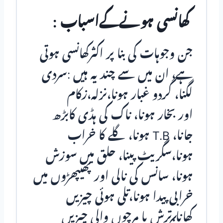
کھانسی ہونےکےاسباب :
جن وجوہات کی بنا پر اکثرکھانسی ہوتی
ہے، ان میں سے چند یہ ہیں :سردی
لگنا، گردو غبار ہونا،نزلہ،زکام
اور بخار ہونا، ناک کی ہڈی کابڑھ
جانا، T.B ہونا، گلے کا خراب
ہونا،سگریٹ پینا، حلق میں سوزش
ہونا، سانس کی نالی اور پھیپھڑوں میں
خرابی پیدا ہونا،تلی ہوئی چیزیں
کھانا،ترش یا مرچوں والی چیزیں