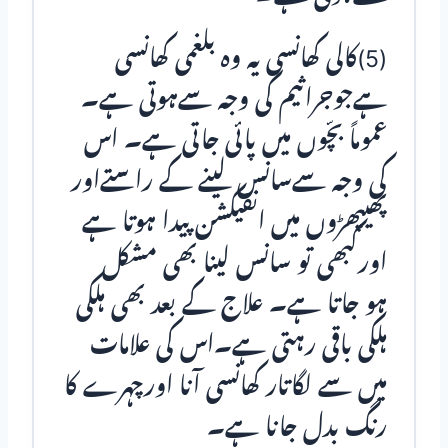
(5)کالی کھانسی یہ وہ بلغمی کھانسی
ہےجوجراثیم کی وجہ سےہوتی ہے۔
عموماً بچّوں میں پائی جاتی ہے۔ اس
کی وجہ سےسانس لینے کے راستےاور
پھیپھڑوں میں انفیکشن پیدا ہوتا ہے
اورکبھی تو سانس لینا بھی مشکل
ہو جاتا ہے۔ علاج کے بعد بھی ہلکی
ہلکی باقی رہتی ہے۔اس کی علامات
میں سے لگاتار کھانسی آنا اورچہرے کا
رنگ بدل جانا ہے۔