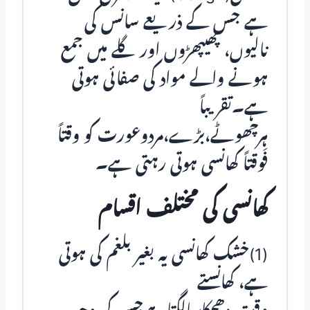
ہے جس کے ذریعے سانس کی
نالیوں، پھیپھڑوں اور گلے میں جمع
ہونے والے مواد کی صفائی ہوتی
ہے۔تقریباً
ہرچھوٹے،بڑے،مردوعورت کو وقتاً
فَوقتاً کھانسی ہوتی رہتی ہے۔
کھانسی کی مختلف اقسام
(1)خشک کھانسی یہ بغیر بلغم کی ہوتی
ہے، کھانستے