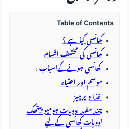
Table of Contents
کھانسی کیا ہے ؟
کھانسی کی مختلف اقسام
کھانسی ہونےکےاسباب :
موسم اور احتیاط
غذا و پرہیز
چند مفید ادویات ہومیو پیتھک
ادویات کھانسی کےلیے