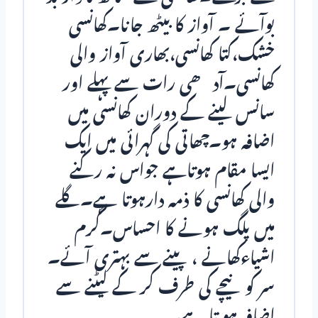
بوآئے ۔ آواز کا بیٹھ جانا۔کھانسی
خشک،کتا کھانسی،بھاری آواز والی
کھانسی۔آدھی رات سے پہلے اور
سانس لینے کے دوران کھانسی میں
اضافہ ہو۔چھاتی کی گہرائی میں ایک
ایسا مقام ہوتاہے جواس نہ رکنے
والی کھانسی کا ذمہ دارہوتا ہے۔گلے
میں پلگ ہونے کا احساس۔گرم
اشیاءکھانے ، پینے سے بہتری آئے۔
سر کو نیچے کی طرف کر کے لیٹنے سے
اضافہ ہو تا ہے۔