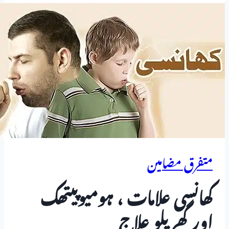
متفرق مضامین
کھانسی علامات ، ہومیوپیتھک
اور گھریلو علاج