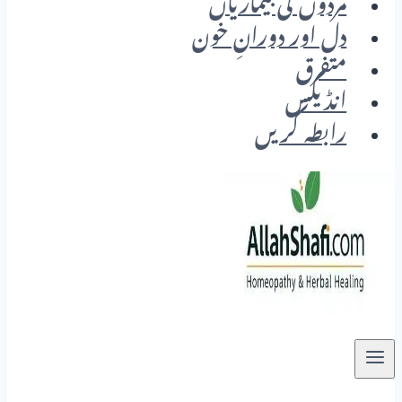
مردوں کی بیماریاں
دل اور دورانِ خون
متفرق
انڈیکس
رابطہ کریں