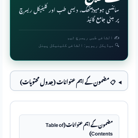
سائنسی ہومیوپیتھک، دیسی طب اور کلینیکل ریسرچ
پر مبنی جامع گائیڈ
✍️ الشافی طبی ریسرچ ٹیم
🔍 میڈیکل ریویو: الشافی کلینیکل پینل
📋 مضمون کے اہم عنوانات (جدول محتویات)
مضمون کے اہم عنوانات (Table of
Contents)