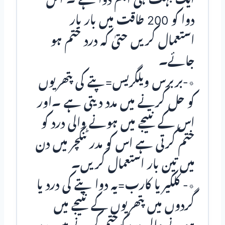
دوا کو 200 طاقت میں بار بار
استعمال کریں حتیٰ کہ درد ختم ہو
جائے۔
٭-بربرس ویلگریس=پتے کی پتھریوں
کو حل کرنے میں مدد دیتی ہے ۔اور
اس کے نتیجے میں ہونے والی درد کو
ختم کرتی ہے اس کو مدر ٹنکچر میں دن
میں تین بار استعمال کریں۔
٭- کلکیریا کارب=یہ دوا پتے کی درد یا
گردوں میں پتھریوں کے نتیجے میں