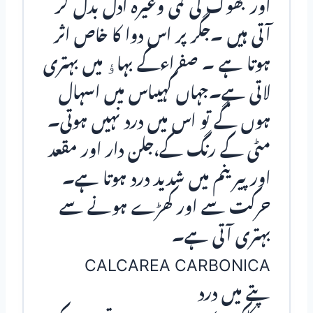
اور بھوک کی کمی وغیرہ ادل بدل کر
آتی ہیں ۔جگر پر اس دوا کا خاص اثر
ہوتا ہے ۔ صفراءکے بہاﺅ میں بہتری
لاتی ہے۔جہاں کہیںاس میں اسہال
ہوں گے تو اس میں درد نہیں ہوتی۔
مٹی کے رنگ کے،جلن دار اور مقعد
اور پیرینم میں شدید درد ہوتا ہے۔
حرکت سے اور کھڑے ہونے سے
بہتری آتی ہے۔
CALCAREA CARBONICA
پتے میں درد