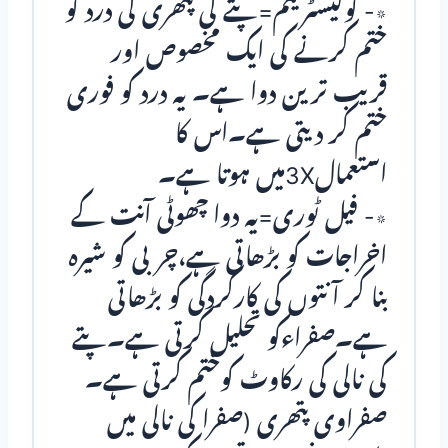
٭- کولیسٹرینم=پتے کی پتھری کی درد کو
ختم کرنے کی ایک مخصوص اور
قریب ترین دوا ہے۔ یہ درد کو فوری
ختم کر دیتی ہے۔اس کا
استعمال3Xمیں ہوتا ہے۔
٭- فیل ٹوری=یہ دوا چھوٹی آنت کے
اخراجات کو بڑھاتی ہے،چربی کو شیرہ
بنا کر آنتوں کی کارکردگی کو بڑھاتی
ہے۔صفراءکو تحلیل کرتی ہے۔پتے
کی نالی کی رکاوٹ کوختم کرتی ہے۔
صفراوی پتھری (صفرا کی نالی میں