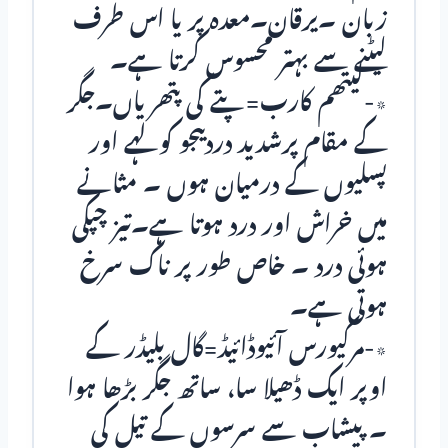
زبان ۔یرقان۔معدہ پر یا اس طرف
لیٹنے سے بہتر محسوس کرتا ہے۔
٭-لیتھم کارب=پتے کی پتھریاں۔جگر
کے مقام پرشدید دردیںجو کولہے اور
پسلیوں کے درمیان ہوں ۔ مثانے
میں خراش اور درد ہوتا ہے۔تیز چپکی
ہوئی درد ۔ خاص طور پر ناک سرخ
ہوتی ہے۔
٭-مرکیورس آئیوڈائیڈ=گال بلیڈر کے
اوپر ایک ڈھیلا سا، ساتھ جگر بڑھا ہوا
۔ پیشاب سے سرسوں کے تیل کی