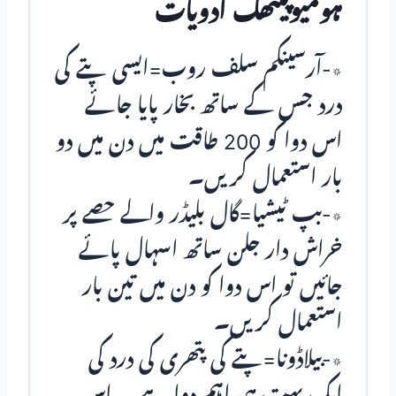
ہومیوپیتھک ادویات
٭-آرسینکم سلف روب=ایسی پتے کی
درد جس کے ساتھ بخار پایا جائے
اس دوا کو 200 طاقت میں دن میں دو
بار استعمال کریں۔
٭-بپ ٹیشیا=گال بلیڈر والے حصے پر
خراش دار جلن ساتھ اسہال پائے
جائیں تو اس دوا کو دن میں تین بار
استعمال کریں۔
٭-بیلاڈونا=پتے کی پتھری کی درد کی
ایک بہت ہی اہم دوا ہے ۔ اس