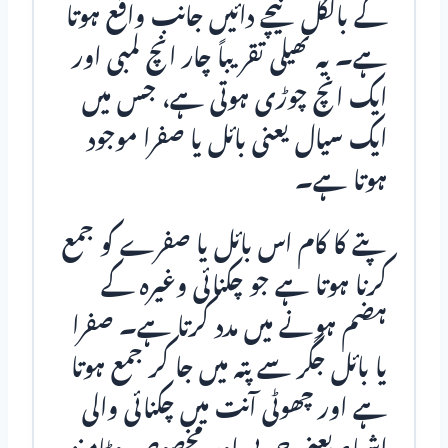
کے بالکل نیچے دائیں جانب واقع ہوتا
ہے۔ یہ تھیلی تقریباً چار انچ لمبی اور
ایک انچ چوڑی ہوتی ہے، جس میں
ایک سیال یعنی بائل یا صفرا موجود
ہوتا ہے۔
پتے کا کام اس بائل یا صفرے کو جمع
کرنا ہوتا ہے جو چکنائی وغیرہ کے
ہضم ہونے میں مدد کرتا ہے۔ صفرا
یا بائل جگر سے پتہ میں جا کر جمع ہوتا
ہے اور چھوٹی آنت میں چکنائی والی