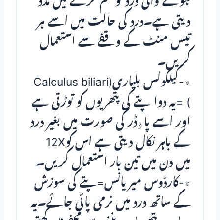
ہونے والی درد کوختم کرنے میں مدد
دیتی ہے۔درد کی حالت میں اسے ہر
تیس منٹ کے وقفے سے استعمال
کریں۔
٭-کیلکولس بلیاری(Calculus biliari
) =یہ دوا پتے کی پتھریوں کو توڑتی ہے
اور اسے پاﺅڈر کی صورت میں بغیر درد
کے باہر نکال دیتی ہے اس کو12X
میں دن میں تین بار استعمال کریں۔
٭-کارڈوس میریانس=پتے کی سوزش
کے ساتھ درد میں نرمی پائی جائے۔یہ