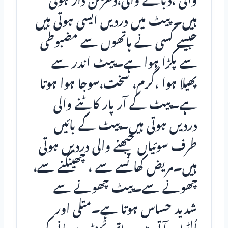
والی ،دبانے والی،دھڑکن دار ہوتی
ہیں۔ پیٹ میں دردیں ایسی ہوتی ہیں
جیسے کسی نے ہاتھوں سے مضبوطی
سے پکڑا ہوا ہے۔پیٹ اندر سے
پھیلا ہوا ،گرم، سخت،سوجا ہوا ہوتا
ہے۔پیٹ کے آر پار کاٹنے والی
دردیں ہوتی ہیں۔پیٹ کے بائیں
طرف سوئیاں چبھنے والی دردیں ہوتی
ہیں۔مریض کھانسے سے ، چھینکنے سے،
چھونے سے۔پیٹ چھونے سے
شدید حساس ہوتا ہے۔متلی اور