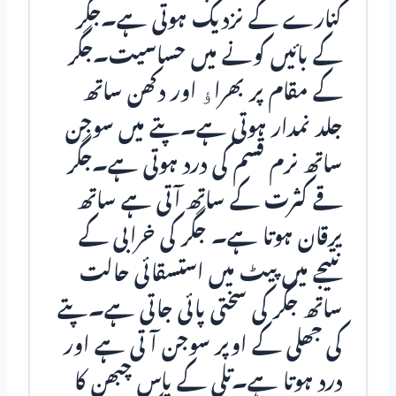
کنارے کے نزدیک ہوتی ہے۔جگر
کے بائیں کونے میں حساسیت۔جگر
کے مقام پر بھراﺅ اور دکھن ساتھ
جلد نمدار ہوتی ہے۔پتے میں سوجن
ساتھ نرم قسم کی درد ہوتی ہے۔جگر
قے کثرت کے ساتھ آتی ہے ساتھ
یرقان ہوتا ہے۔ جگر کی خرابی کے
نتیجے میں پیٹ میں استسقائی حالت
ساتھ جگر کی سختی پائی جاتی ہے۔پتے
کی جھلی کے اوپر سوجن آ تی ہے اور
درد ہوتا ہے۔تلی کے پاس چبھن کا