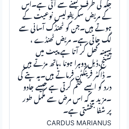
جگہ کی طرف لیٹنے سے آتی ہے۔اس
کے مریض سکریفولیس نوعیت کے
ہوتے ہیں۔جن کو ٹھنڈک آسانی سے
لگ جاتی ہے۔ مریض ٹھنڈے ،
پسینہ کھل کر آتا ہے،پیٹ میں
تشنج،ڈبل دوہرا ہونا ،ہاتھ مڑتے ہیں
۔ ڈاکٹر فرینگٹن فرماتے ہیں۔یہ پتے کی
درد کو ایسے ختم کرتی ہے جیسے جادو
۔مزید یہ کہ اس مرض سے مکمل طور
پر شفا بخشتی ہے۔
CARDUS MARIANUS