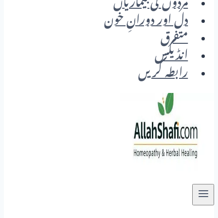
مردوں کی بیماریاں
دل اور دورانِ خون
متفرق
انڈیکس
رابطہ کریں