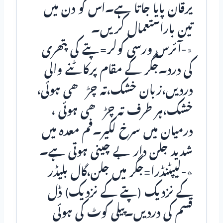
یرقان پایا جاتا ہے۔اس کو دن میں
تین باراستعمال کریں۔
٭-آئرس ورسی کولر=پتے کی پتھری
کی درد۔جگر کے مقام پرکاٹنے والی
دردیں،زبان خشک،تہ چڑھی ہوئی،
خشک،ہر طرف تہ چڑھی ہوئی ،
درمیان میں سرخ لکیر۔فم معدہ میں
شدید جلن دار بے چینی ہوتی ہے۔
٭-لیپٹنڈرا=جگر میں جلن،گال بلیڈر
کے نزدیک (پتے کے نزدیک) ڈل
قسم کی دردیں۔پیلی کوٹ کی ہوئی