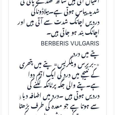
اُلٹیاں آتی ہیں ساتھ ٹھنڈے پانی کی
شدید پیاس ہوتی ہے۔بیلاڈوناکی
دردیں اچانک شدت سے آتی ہیں اور
اچانک بند ہو جاتی ہیں۔
BERBERIS VULGARIS
پتے میں درد
٭-بربرس ویلگریس= پتے میں پتھری
کے نتیجے میں درد کی ایک اہم دوا
ہے۔پتے والی جگہ پرٹانکہ لگنے کی
دردیں ہوتی ہیں ۔درد میں اضافہ دباﺅ
سے ہوتا ہے جو معدہ کی طرف بڑھتا