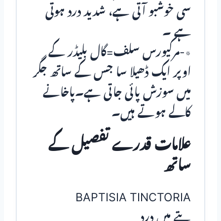
سی خوشبو آتی ہے، شدید درد ہوتی
ہے ۔
٭-مرکیورس سلف=گال بلیڈر کے
اوپر ایک ڈھیلا سا جس کے ساتھ جگر
میں سوزش پائی جاتی ہے۔پاخانے
کالے ہوتے ہیں۔
علامات قدرے تفصیل کے
ساتھ
BAPTISIA TINCTORIA
پتے میں درد