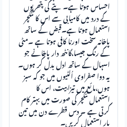
احساس ہوتا ہے۔ پتے کی پتھریوں
کے درد میں کامیابی سے اس کا ٹنکچر
استعمال ہوتا ہے۔قبض کے ساتھ
پاخانہ سخت اورنا کافی ہوتا ہے ۔مٹی
کے رنگ جیسا،گانٹھ دار پاخانے جو
اسہال کے ساتھ ادل بدل کر ہوں۔
یہ دوا صفراوی اُلٹیوں میں جو کہ سبز
ہوں،مائع میں تیزابیت، اس کا
استعمال ٹنکچر کی صورت میں بہتر کام
کرتی ہے ۔ دس قطرے دن میں تین
بار استعمال کریں۔