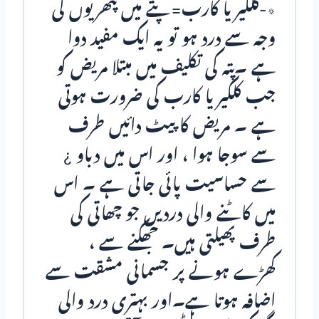
٭-کلکیریا کارب=پتے میں پتھریوں کی
وجہ سے درد ہو تو یہ ایک مفید دوا
ہے ۔پتہ کی تکلیف میں مبتلا مریض کو
جب کلکیریا کارب کی ضرورت ہوتی
ہے ۔ مریض کا پیٹ دائیں طرف
سے سوجا ہوا ، اور اس میں دباو ¿
سے حساسیت پائی جاتی ہے ۔ اس
میں کاٹنے والی دردیں جو چھاتی کی
طرف پھیلتی ہیں۔ جھکنے سے ،
کھڑے ہونے پر جسمانی مشقت سے
اضافہ ہوتا ہے۔اور بہتری درد والی