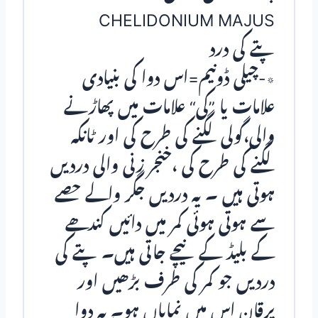
CHELIDONIUM MAJUS
پتے کی درد
٭-چیلی ڈونیم=اس دوا کی بنیادی
علامات یا ”کی“ علامات میں پھاڑنے
والی،گولی لگنے کی طرح کی اور ٹانکہ
لگنے کی طرح کی ،خنجر زنی والی دردیں
ہوتی ہیں ۔ یہ دردیں جگر والے حصے
سے ہوتی ہوئی کمر میں دائیں کندھے
کے بلیڈ کے نیچے جاتی ہیں۔ پتے کی
دردیں جو کمر کی طرف بڑھیں اور
یرقان اس میں نمایاں ہو۔ یہ دوا