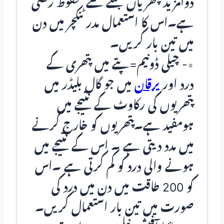
دوامزید پتھریاں بننے سے محفوظ رکھتی
ہے۔اس کا استعمال مدر ٹنکچر میں دن
میں تین بار کریں۔
٭- چیلی ڈونیم=پتے میں پتھری کے
درد اور
یرقان
میں جو گال بلیڈر میں
پتھریوں کی رکاوٹ کے نتیجے میں
ہومفید ہے۔پتھریوں کو خارج کرنے
میں مدد دیتی ہے ۔ اس کے نتیجے میں
ہونے والی درد کو کم کرتی ہے ۔اس
کو 200 طاقت میں دن میں درد کی
صورت میں تین بار استعمال کریں۔