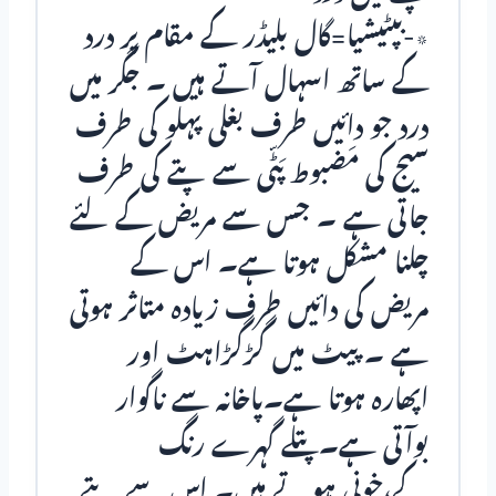
٭-بپٹیشیا=گال بلیڈر کے مقام پر درد
کے ساتھ اسہال آتے ہیں ۔ جگر میں
درد جو دائیں طرف بغلی پہلو کی طرف
سیج کی مَضبوط پَٹّی سے پتے کی طرف
جاتی ہے ۔ جس سے مریض کے لئے
چلنا مشکل ہوتا ہے۔ اس کے
مریض کی دائیں طرف زیادہ متاثر ہوتی
ہے ۔ پیٹ میں گڑگڑاہٹ اور
اپھارہ ہوتا ہے۔پاخانہ سے ناگوار
بوآتی ہے۔پتلے گہرے رنگ
کے،خونی ہوتے ہیں۔ اس سے پتے