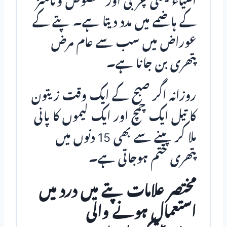
اشیاء یعنی چربی اور مخصوص وٹامنز
کے ہاضمے میں مدد دیتا ہے۔ پتے کے
عوراض میں سب سے عام مرض
پتھری بن جانا ہے۔
روزانہ اگر صبح کے ایک وقت زیتون
کا تیل ایک چمچ اور ایک لیموں کا پانی
ملا کر پینے سے بھی 15 دنوں میں
پتھری ختم ہوجاتی ہے۔
مختصر علامات پتے میں درد میں
استعمال ہونے والی