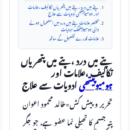
پتے میں درد ،پتے میں پتھریاں تکالیف ،علامات
اور ہومیوپیتھی ادویات سے علاج
مختصر علامات پتے میں درد میں استعمال ہونے
والی ہومیوپیتھک ادویات
علامات قدرے تفصیل کے ساتھ
پتے میں درد ،پتے میں پتھریاں
تکالیف ،علامات اور
ہومیوپیتھی
ادویات سے علاج
تحریر و پیش کش=خالد محمود اعوان
پتہ جسم کا تھیلی نما عضو ہے، جو جگر