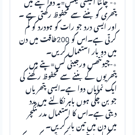
٭- چائنا آفیشی نیلس=یہ دوا پتے میں
پتھری کو بننے سے محفوظ رکھتی ہے ۔
اور ایسی درد جو رات کو ہودرد کو کم
کرتی ہے۔اس کو 200طاقت میں دن
میں دو بار استعمال کریں۔
٭-چیونتھس ورجینی کس=پتے میں
پتھریوں کے بننے سے محفوظ رکھنے کی
ایک نمایاں دوا ہے۔ایسی پتھریاں
جو بن چکی ہوں باہر نکالنے میں مدد
دیتی ہے۔اس کا استعمال مدر ٹنکچر
میں دن میں تین بار کریں۔