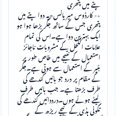
پتے میں پتھری
٭- کارڈوس میریانس=یہ دوا پتے میں
پتھری جس کے ساتھ جگر بڑھا ہوا ہو
ایک بہترین دوا ہے۔اس کی تمام
علامات الکحل کے مشروبات ناجائز
استعمال کے نتیجے میں خاص طور پر
بئیر کے استعمال سے ہوتی ہے۔جگر
کے مقام پر درد جو بائیں کندھے کی
طرف بڑھتا ہے۔ جب بائیں طرف
لیٹے ہوئے ہوں۔درددائیں کندھے کی
تکونی ہڈی کے نیچے ریڑھ کے