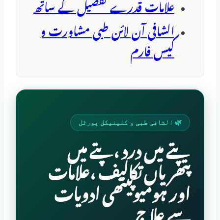
علامات قدرے تفصیل کے ساتھ
الشافی آن لائن طبی مشاورت و
کیس فارم
🌿 الشافی طبی و کلینیکل پورٹل
پتے میں درد ،پتے میں
پتھریاں تکالیف ،علامات
اور ہومیوپیتھی ادویات
سے علاج