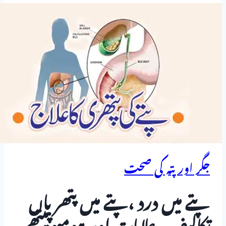
جگر اور پتہ کی صحت
پتے میں درد ،پتے میں پتھریاں