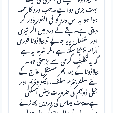
بہت بڑی دوا ہے۔جب درد کا حملہ
ہوا ہو یہ اس درد کو فی الفور دُور کر
دیتی ہے۔پتے کے درد میں اگر تیزی
اور اشتعال پایا جائے تو بیلاڈونا فوری
آرام پہنچا سکتا ہے ،مگر شرط یہ ہے
کہ یہ تکلیف گرمی سے بڑھتی ہو۔
بیلاڈونا کے بعد پھر مستقل علاج کے
لئے سلفر،نٹرم سلف،لائیکوپوڈیم اور
چیلی ڈونیم کی ضرورت پیش آسکتی
ہے۔پیٹ میںاس کی دردیں پھاڑنے