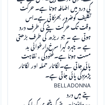
کی درد میں اضافہ ہوتا ہے۔ حرکت
تکلیف کوضرور بھڑکاتی ہے۔اس
وقت تک حرکت پتے کی طرف درد
ہوتی ہے ۔ جو ریڑھ کی طرف بڑھتی
ہے ۔ چہرہ گہرا سرخ،ارغوانی بد
مست ہوتا ہے۔غنودگی ، نقاہت
پائی جاتی ہے۔لگاتار حملہ اور لگاتار
پژمزدگی پائی جاتی ہے۔
BELLADONNA
پتے میں درد
٭- بیلاڈونا= پتے کی پتھری کی ایک