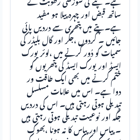
ہے۔ پتے کی سوزشی رطوبت کے
ساتھ قبض اور چہرہ پیلا ہو مفید
ہے۔پتے میں پتھری سے دردیں پائی
جائیں ۔ گردوں ،جگر اور گال بلیڈر کی
سمیات کو دُور کرنے میں ،لوئر یورک
ایسڈ اور یورک ایسڈ کی پتھریوں کو
ختم کرنے میں بھی ایک طاقت ور
دوا ہے۔ اس میں علامات مسلسل
تبدیلی ہوتی رہتی ہیں۔ اس کی دردیں
جگہ اور نوعیت تبدیلی ہوتی رہتی ہیں
۔ پیاس اور پیاس کا نہ ہونا ،بھوک