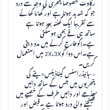
رکاوٹ خصوصا پتھری کی وجہ سے درد
جو کہ شدید ہوتا ہے اور کھانا کھانے
سے تقریبا ایک گھنٹہ بعد ہوتا ہے
ساتھ ہی قے بھی ہوسکتی
ہے۔)کوخارج کرنے میں مدد دیتی
ہے۔اس دوا کو2X،3X میں استعمال
کریں۔
٭-ہائیڈراسٹس کیناڈینس=پتے کی
پتھریوں میں جس کے ساتھ دائیں
چڈھے اور دائیں طرف کے خصیے میں
کھینچنے والی درد ہوتا ہے ۔قبض اور