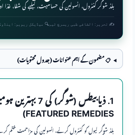
بلڈ شوگر کنٹرول، انسولین کی حساسیت، لبلبے کی شفا، غذا اور 
✍️ تحریر: الشافی طبی ریسرچ ٹیم
🔍 میڈیکل ریویو: اینڈوک
📋 مضمون کے اہم عنوانات (جدول محتویات)
FEATURED REMEDIES)
بلڈ شوگر لیول کو کنٹرول کرنے، انسولین کی مزاحمت ختم کرنے