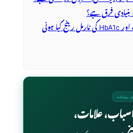
س: شوگر کے مریضوں کے لیے فاسٹنگ اور HbA1c کی نارمل رینج کیا ہونی
ن ہیلتھ
 اسباب، علامات،
ز