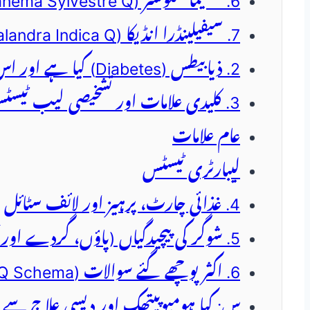
6. جمنیما سلوسٹر (Gymnema Sylvestre Q)
7. سیفیلینڈرا انڈیکا (Cephalandra Indica Q)
2. ذیابیطس (Diabetes) کیا ہے اور اس کی بنیادی اقسام؟
3. کلیدی علامات اور تشخیصی لیب ٹیسٹس
عام علامات
لیبارٹری ٹیسٹس
4. غذائی چارٹ، پرہیز اور لائف سٹائل
5. شوگر کی پیچیدگیاں (پاؤں، گردے اور آنکھیں)
6. اکثر پوچھے گئے سوالات (FAQ Schema)
س: کیا ہومیوپیتھک اور دیسی علاج سے 