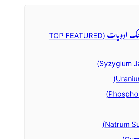
1. ذیابیطس (شوگر) کی 7 بہترین ہومیوپیتھک ادویات (TOP FEATURED