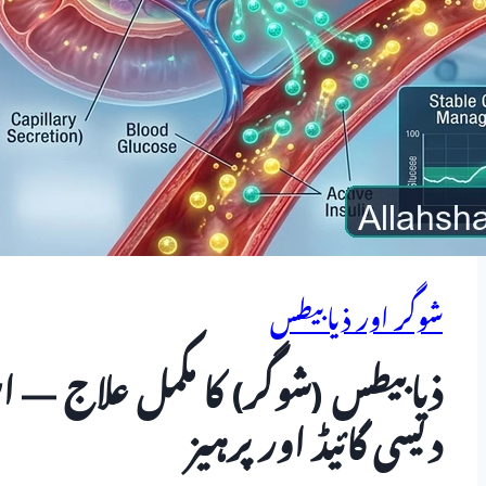
شوگر اور ذیابیطس
ذیابیطس (شوگر) کا مکمل علاج — ا
دیسی گائیڈ اور پرہیز