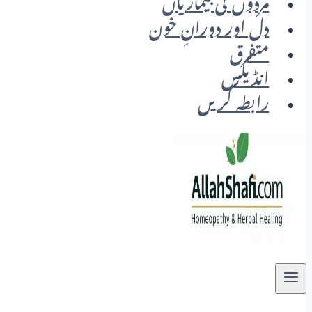
مردوں کی بیماریاں
دل اور دورانِ خون
متفرق
انڈیکس
رابطہ کریں