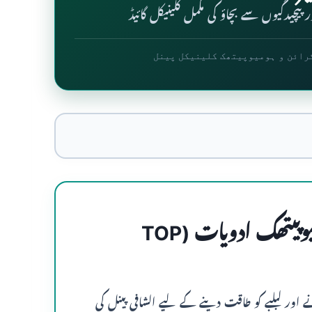
پیچیدگیوں سے بچاؤ کی مکمل کلینیکل گائیڈ
رائن و ہومیوپیتھک کلینیکل پینل
1. ذیابیطس (شوگر) کی 7 بہترین ہومیوپیتھک ادویات (TOP
 اور لبلبے کو طاقت دینے کے لیے الشافی پینل کی