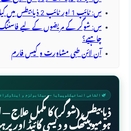
س: ٹائپ 1 اور ٹائپ 2 ذیابیطس میں کیا بنیادی فرق ہے؟
چاہیے؟
آن لائن طبی مشاورت و کیس فارم
🌿 الشافی انسائیکلوپیڈیا — میٹابولزم و اینڈوکرائ
ذیابیطس (شوگر) کا مکمل علاج —
ہومیوپیتھک و دیسی گائیڈ اور پرہی