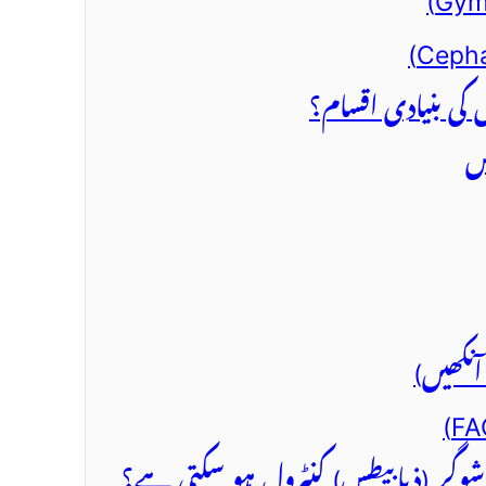
شوگر (ذیابیطس) کنٹرول ہو سکتی ہے؟