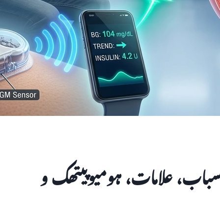
سباب، علامات، ہومیوپیتھک و