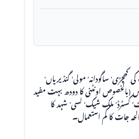
ی کھچڑی‘ ساگودانہ‘ مولی‘ گنڈیریاں‘
س (بالخصوص اونٹنی کا دودھ بہت مفید
 کسٹرڈ‘ ملک شیک‘ لسی‘ شہد کا
لحہ جات کا کم استعمال۔