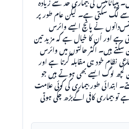
ں۔‏ ہیپاٹائٹس کی بیماری حد سے زیادہ
سے لگ سکتی ہے۔‏ لیکن عام طور پر
نس‌دانوں نے پانچ ایسے وائرس
ہے اور اُن کا خیال ہے کہ مزید تین
سکتے ہیں۔‏ اکثر حالتوں میں وائرس
ی نظام خود ہی مقابلہ کرتا ہے اور
ن کچھ لوگ ایسے بھی ہوتے ہیں جو
ے۔ ابتدائی طور بیماری کی کوئی علامت
 تو بیماری کافی اگےبڑھ چکی ہوتی