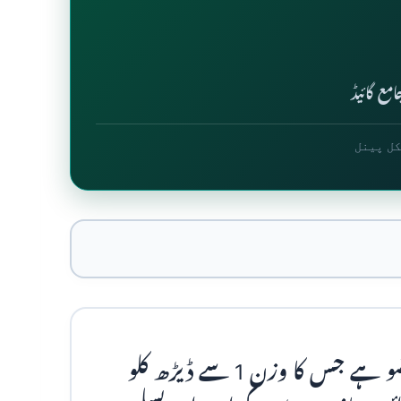
مع گائیڈ
کل پینل
جگر ہمارے جسم کا دوسرا بڑا اور ٹھوس عضو ہے جس کا وزن 1 سے ڈیڑھ کلو