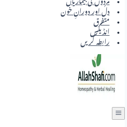
مردوں کی بیماریاں
دل اور دورانِ خون
متفرق
انڈیکس
رابطہ کریں