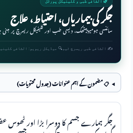
🌿 الشافی طبی و کلینیکل پورٹل
جگر کی بیماریاں، احتیاط، علاج
سائنسی ہومیوپیتھک، دیسی طب اور کلینیکل ریسرچ پر مبنی جا
✍️ الشافی طبی ریسرچ ٹیم
🔍 میڈیکل ریویو: الشافی کلینی
📋 مضمون کے اہم عنوانات (جدول محتویات)