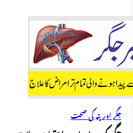
جگر اور پتہ کی صحت