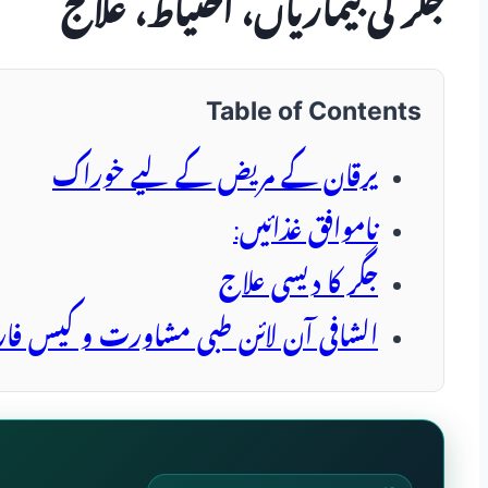
جگر کی بیماریاں، احتیاط، علاج
Table of Contents
یرقان کے مریض کے لیے خوراک
ناموافق غذائیں:
جگر کا دیسی علاج
الشافی آن لائن طبی مشاورت و کیس فا