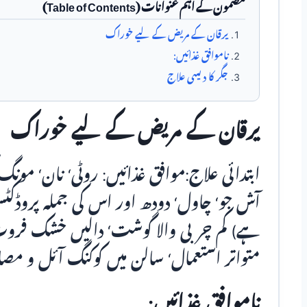
مضمون کے اہم عنوانات (Table of Contents)
یرقان کے مریض کے لیے خوراک
ناموافق غذائیں:
جگر کا دیسی علاج
یرقان کے مریض کے لیے خوراک
ابتدائی علاج:موافق غذائیں: روٹی‘ نان‘ مونگ ک
آش جو‘ چاول‘ دودھ اور اس کی جملہ پروڈکٹ
ہے) کم چربی والا گوشت‘ دالیں خشک فروٹ‘
متواتر استعمال‘ سالن میں کوکنگ آئل و مصا
ناموافق غذائیں: