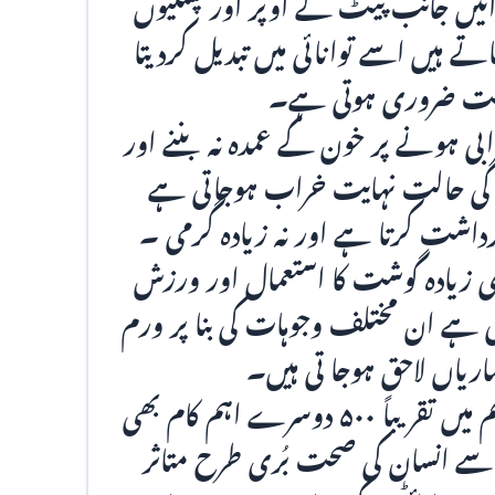
ئیں جانب پیٹ کے اوپر اور پسلیوں
اتے ہیں اسے توانائی میں تبدیل کردیتا
 بہت ضروری ہوتی ہے۔
رابی ہونے پر خون کے عمدہ نہ بننے اور
دن کی حالت نہایت خراب ہوجاتی ہے
داشت کرتا ہے اور نہ زیادہ گرمی ۔
 زیادہ گوشت کا استعمال اور ورزش
 ہے ان مختلف وجوہات کی بنا پر ورم
یماریاں لاحق ہوجا تی ہیں۔
جگر خون کو صاف کرنے کے ساتھ‌ساتھ جسم میں تقریباً ۵۰۰ دوسرے اہم کام بھی
 سے انسان کی صحت بُری طرح متاثر