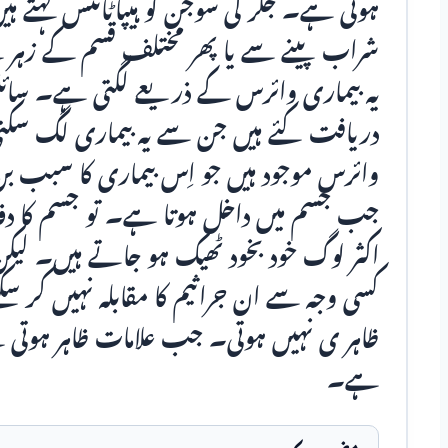
ہوتی ہے۔‏ جگر کی سوجن کو ہیپاٹائٹس کہتے ہی
شراب پینے سے یا پھر مختلف قسم کے زہر 
یہ بیماری وائرس کے ذریعے لگتی ہے۔‏ سائ
دریافت کئے ہیں جن سے یہ بیماری لگ سکتی 
وائرس موجود ہیں جو اِس بیماری کا سبب بن 
جب جسم میں داخل ہوتا ہے۔ تو جسم کا دفاع
اکثر لوگ خود بخود ٹھیک ہو جاتے ہیں۔ لیک
کسی وجہ سے ان جراثیم کا مقابلہ نہیں کر سکت
ظاہر ی نہیں ہوتی۔ جب علامات ظاہر ہوتی ہے
ہے۔