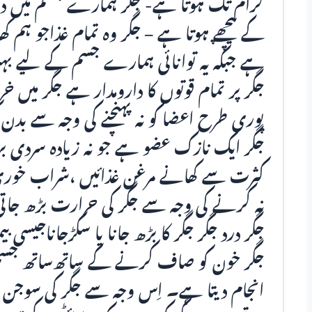
گرام تک ہوتا ہے- جگر ہمارے جسم میں دا
کے پیچھے ہوتا ہے – جگر وہ تمام غذاجو ہم کھ
ہے جبکہ یہ توانائی ہمارے جسم کے لیے
جگر پر تمام قوتوں کا دارومدار ہے جگر میں خ
پوری طرح اعضا کو نہ پہنچنے کی وجہ سے ب
جگر ایک نازک عضو ہے جو نہ زیادہ سردی بر
کثرت سے کھانے مرغن غذائیں ،شراب خوری
نہ کرنے کی وجہ سے جگر کی حرارت بڑھ جاتی
جگر درد جگر جگر کا بڑھ جانا یا سکڑجاناجیسی ب
انجام دیتا ہے۔‏ اِس وجہ سے جگر کی سوجن