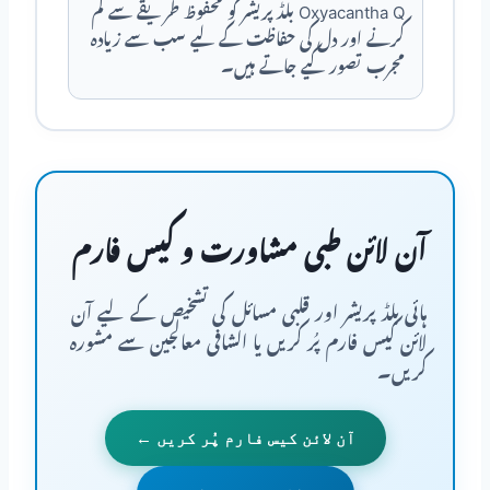
Oxyacantha Q بلڈ پریشر کو محفوظ طریقے سے کم
کرنے اور دل کی حفاظت کے لیے سب سے زیادہ
مجرب تصور کیے جاتے ہیں۔
آن لائن طبی مشاورت و کیس فارم
ہائی بلڈ پریشر اور قلبی مسائل کی تشخیص کے لیے آن
لائن کیس فارم پُر کریں یا الشافی معالجین سے مشورہ
کریں۔
آن لائن کیس فارم پُر کریں ←