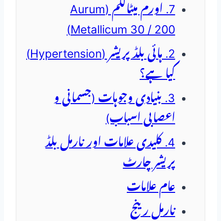
7. اورم میٹالکم (Aurum
Metallicum 30 / 200)
2. ہائی بلڈ پریشر (Hypertension)
کیا ہے؟
3. بنیادی وجوہات (جسمانی و
اعصابی اسباب)
4. کلیدی علامات اور نارمل بلڈ
پریشر چارٹ
عام علامات
نارمل رینج