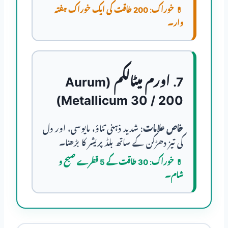
💊
خوراک:
200 طاقت کی ایک خوراک ہفتہ
وار۔
7. اورم میٹالکم (Aurum
Metallicum 30 / 200)
خاص علامات:
شدید ذہنی تناؤ، مایوسی، اور دل
کی تیز دھڑکن کے ساتھ بلڈ پریشر کا بڑھنا۔
💊
خوراک:
30 طاقت کے 5 قطرے صبح و
شام۔