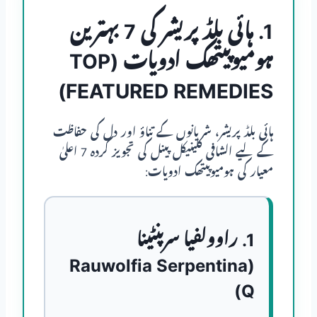
1. ہائی بلڈ پریشر کی 7 بہترین
ہومیوپیتھک ادویات (TOP
FEATURED REMEDIES)
ہائی بلڈ پریشر، شریانوں کے تناؤ اور دل کی حفاظت
کے لیے الشافی کلینیکل پینل کی تجویز کردہ 7 اعلیٰ
معیار کی ہومیوپیتھک ادویات:
1. راوولفیا سرپنٹینا
(Rauwolfia Serpentina
Q)