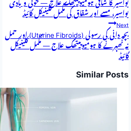
بواسیر کا شافی ہومیوپیتھک علاج — خونی و بادی
کی
بواسیر، مسے اور شقاق کی مکمل کلینیکل گائیڈ
نیویگیشن
Next
بچہ دانی کی رسولی (Uterine Fibroids) اور حمل
نہ ٹھہرنے کا ہومیوپیتھک علاج — مکمل کلینیکل
گائیڈ
Similar Posts