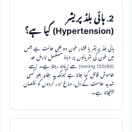
2. ہائی بلڈ پریشر
(Hypertension) کیا ہے؟
ہائی بلڈ پریشر یا فشارِ خون وہ طبی حالت ہے جس
میں خون کی شریانوں پر دباؤ مسلسل نارمل حد
(120/80 mmHg) سے زیادہ رہتا ہے۔ اسے
خاموش قاتل کہا جاتا ہے کیونکہ یہ بظاہر بغیر کسی
شدید علامت کے دل، دماغ اور گردوں کو نقصان
پہنچاتا ہے۔