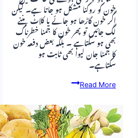
خون کو روکنا مشکل ہو جاتا ہے۔ لیکن
اگر خون گاڑھا ہو جائے یا کلاٹ بننے
لگ جائیں تو پھر خون کا جمنا خطرناک
بھی ہو سکتاہے ۔ بلکہ بعض دفعہ خون
کا جمنا جان لیوا بھی ثابت ہو
سکتاہے۔
Blood
Read More
Clots