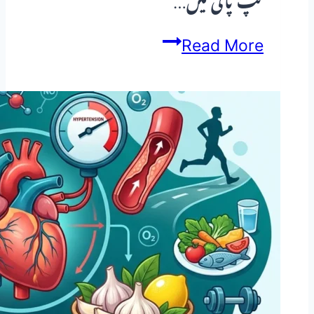
کپ پانی میں…
بلڈ
Read More
پریشر
کا
دیسی
علاج