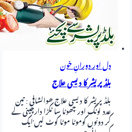
دل اور دورانِ خون
بلڈ پریشر کا دیسی علاج
بلڈ پریشر کا دیسی علاج ھوالشافی : تین
عدد لونگ اور چھوٹا سا ٹکڑا دارچینی لے
کر دونوں کوموٹا موٹا کوٹ لیں‘ایک