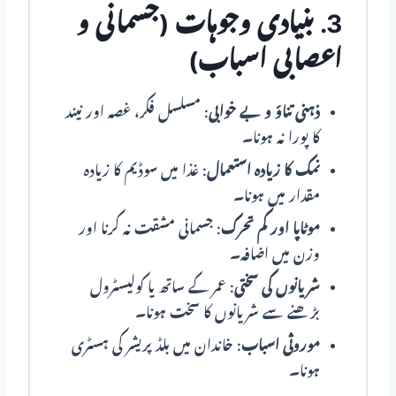
3. بنیادی وجوہات (جسمانی و
اعصابی اسباب)
ذہنی تناؤ و بے خوابی:
مسلسل فکر، غصہ اور نیند
کا پورا نہ ہونا۔
نمک کا زیادہ استعمال:
غذا میں سوڈیم کا زیادہ
مقدار میں ہونا۔
موٹاپا اور کم تحرک:
جسمانی مشقت نہ کرنا اور
وزن میں اضافہ۔
شریانوں کی سختی:
عمر کے ساتھ یا کولیسٹرول
بڑھنے سے شریانوں کا سخت ہونا۔
موروثی اسباب:
خاندان میں بلڈ پریشر کی ہسٹری
ہونا۔