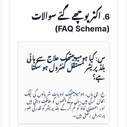
6. اکثر پوچھے گئے سوالات
(FAQ Schema)
س: کیا ہومیوپیتھک علاج سے ہائی
بلڈ پریشر مستقل کنٹرول ہو سکتا
ہے؟
ج: جی ہاں، ہومیوپیتھک ادویات شریانوں کی لچک
بحال کرتی ہیں، دل کے پٹھوں کو طاقت دیتی ہیں
اور اعصابی تناؤ کو کم کر کے بلڈ پریشر کو قدرتی طور
پر نارمل رکھتی ہیں۔