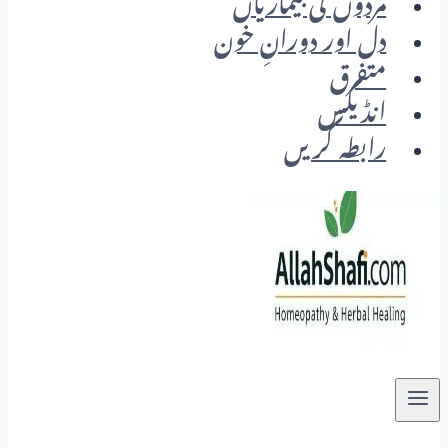
مردوں کی بیماریاں
دل اور دورانِ خون
متفرق
انڈیکس
رابطہ کریں