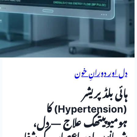
دل اور دورانِ خون
ہائی بلڈ پریشر
(Hypertension) کا
ہومیوپیتھک علاج — دل،