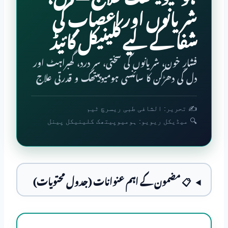
شریانوں اور اعصاب کی
شفا کے لیے کلینیکل گائیڈ
فشارِ خون، شریانوں کی سختی، سر درد، گھبراہٹ اور
دل کی دھڑکن کا سائنسی ہومیوپیتھک و قدرتی علاج
✍️ تحریر: الشافی طبی ریسرچ ٹیم
🔍 میڈیکل ریویو: ہومیوپیتھک کلینیکل پینل
📋 مضمون کے اہم عنوانات (جدول محتویات)