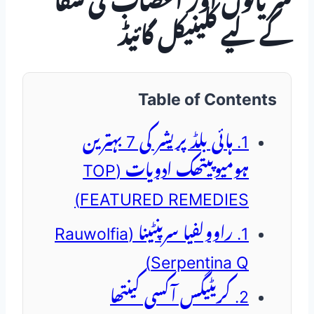
شریانوں اور اعصاب کی شفا
کے لیے کلینیکل گائیڈ
Table of Contents
1. ہائی بلڈ پریشر کی 7 بہترین
ہومیوپیتھک ادویات (TOP
FEATURED REMEDIES)
1. راوولفیا سرپنٹینا (Rauwolfia
Serpentina Q)
2. کریٹیگس آکسی کینتھا