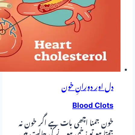
علاج
—
ابھری
نیلی
رگوں
اور
سوجن
کی
دل اور دورانِ خون
مکمل
کلینیکل
Blood Clots
گائیڈ
خون جمنا اچھی بات ہے اگر خون نہ
جمتا ہو تو زخمی ہونے کی حالت میں