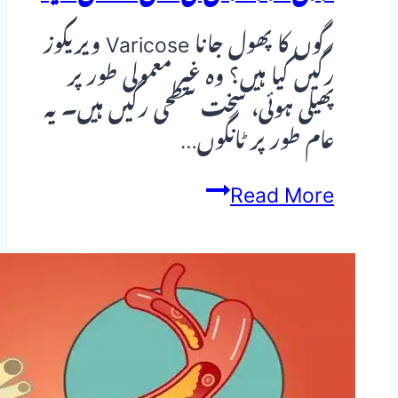
رگوں کا پھول جانا Varicose ویریکوز
رگیں کیا ہیں؟ وہ غیر معمولی طور پر
پھیلی ہوئی، سخت سطحی رگیں ہیں۔ یہ
عام طور پر ٹانگوں…
ویری
Read More
کوز
وینز
(Varicose
Veins)
کا
ہومیوپیتھک