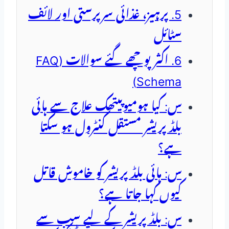
5. پرہیز، غذائی سرپرستی اور لائف
سٹائل
6. اکثر پوچھے گئے سوالات (FAQ
Schema)
س: کیا ہومیوپیتھک علاج سے ہائی
بلڈ پریشر مستقل کنٹرول ہو سکتا
ہے؟
س: ہائی بلڈ پریشر کو خاموش قاتل
کیوں کہا جاتا ہے؟
س: بلڈ پریشر کے لیے سب سے