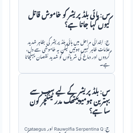
س: ہائی بلڈ پریشر کو خاموش قاتل
کیوں کہا جاتا ہے؟
ج: ابتدائی مراحل میں ہائی بلڈ پریشر کی بظاہر شدید
علامات ظاہر نہیں ہوتیں لیکن یہ خاموشی سے دل،
گردوں اور دماغ کی شریانوں کو شدید نقصان پہنچاتا
ہے۔
س: بلڈ پریشر کے لیے سب سے
بہترین ہومیوپیتھک مدر ٹینکچر کون
سا ہے؟
ج: Rauwolfia Serpentina Q اور Crataegus