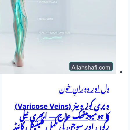
دل اور دورانِ خون
ویری کوز وینز (Varicose Veins)
کا ہومیوپیتھک علاج — ابھری نیلی
رگوں اور سوجن کی مکمل کلینیکل گائیڈ