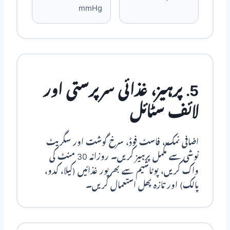
mmHg
5. پرہیز، غذائی سرپرستی اور
لائف سٹائل
اضافی نمک، فاسٹ فوڈ، سرخ گوشت اور سگریٹ
نوشی سے مکمل پرہیز کریں۔ روزانہ 30 منٹ کی
واک کریں، پوٹاشیم سے بھرپور غذائیں (کیلا، کدو،
پالک) اور تازہ پھل استعمال کریں۔