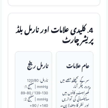
4. کلیدی علامات اور نارمل بلڈ
پریشر چارٹ
عام علامات
نارمل رینج
سر کے پچھلے حصے میں
نارمل: 120/80
درد، چکر آنا،
mmHg | سٹیج 1:
گھبراہٹ، کانوں میں
130-139 / 80-89
سائینسائی کی آوازیں
mmHg | سٹیج 2:
اور نظر کا دھندلا پن۔
140+ / 90+