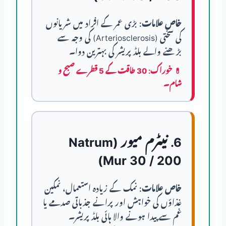
خاص علامات:
بڑی عمر کے افراد میں شریانوں
کی سختی (Arteriosclerosis) کی وجہ سے
بڑھنے والے بلڈ پریشر کی بہترین دوا۔
💊
خوراک:
30 طاقت کے 5 قطرے صبح و
شام۔
6. نیٹرم میور (Natrum
Mur 30 / 200)
خاص علامات:
نمک کے زیادہ استعمال، نمکین
غذاؤں کی خواہش اور پرانے جذباتی صدمے یا
غم سے پیدا ہونے والا ہائی بلڈ پریشر۔