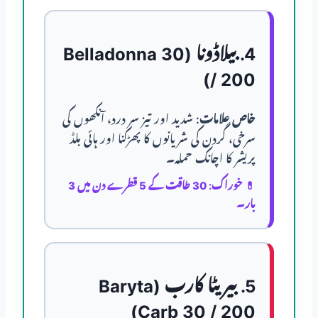
4. بیلاڈونا (Belladonna 30
/ 200)
خاص علامات:
شدید اور تیز سر درد، آنکھوں کی
سرخی، گردن کی شریانوں کا پھڑکنا اور ہائی بلڈ
پریشر کا اچانک حملہ۔
💊
خوراک:
30 طاقت کے 5 قطرے دن میں 3
بار۔
5. بیریٹا کارب (Baryta
Carb 30 / 200)