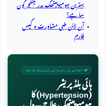
بہترین ہومیوپیتھک مدر ٹینکچر کون
سا ہے؟
آن لائن طبی مشاورت و کیس
فارم
🌿 الشافی دل و شریانیں کلینیکل گائیڈ
ہائی بلڈ پریشر
(Hypertension) کا
ہومیوپیتھک علاج — دل،