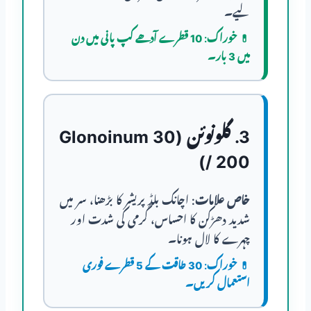
لیے۔
💊
خوراک:
10 قطرے آدھے کپ پانی میں دن
میں 3 بار۔
3. گلونوئن (Glonoinum 30
/ 200)
خاص علامات:
اچانک بلڈ پریشر کا بڑھنا، سر میں
شدید دھڑکن کا احساس، گرمی کی شدت اور
چہرے کا لال ہونا۔
💊
خوراک:
30 طاقت کے 5 قطرے فوری
استعمال کریں۔