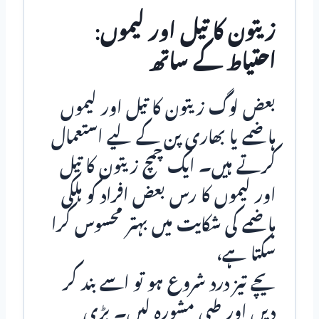
زیتون کا تیل اور لیموں:
احتیاط کے ساتھ
بعض لوگ زیتون کا تیل اور لیموں
ہاضمے یا بھاری پن کے لیے استعمال
کرتے ہیں۔ ایک چمچ زیتون کا تیل
اور لیموں کا رس بعض افراد کو ہلکی
ہاضمے کی شکایت میں بہتر محسوس کرا
سکتا ہے،
یچے تیز درد شروع ہو تو اسے بند کر
دیں اور طبی مشورہ لیں۔ بڑی