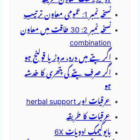
نسخہ نمبر 1: عمومی معاون ترتیب
نسخہ نمبر 2: 30 طاقت میں معاون
combination
اگر پتے میں درد، مروڑ یا قولنج ہو
اگر صرف پتے کی پتھری کا خدشہ
ہو
عرقیات اور herbal support
عرقیات کا طریقہ
بایوکیمک ادویات 6X