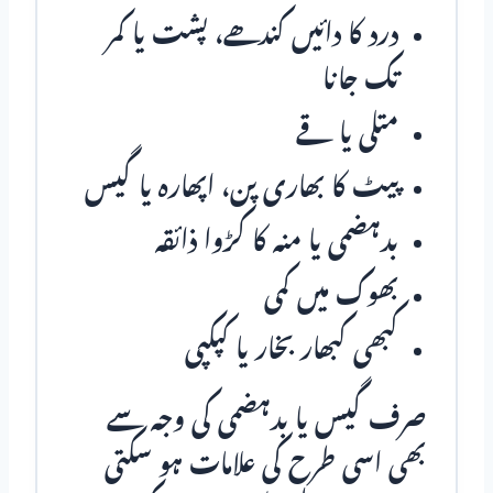
درد کا دائیں کندھے، پشت یا کمر
تک جانا
متلی یا قے
پیٹ کا بھاری پن، اپھارہ یا گیس
بدہضمی یا منہ کا کڑوا ذائقہ
بھوک میں کمی
کبھی کبھار بخار یا کپکپی
صرف گیس یا بدہضمی کی وجہ سے
بھی اسی طرح کی علامات ہو سکتی