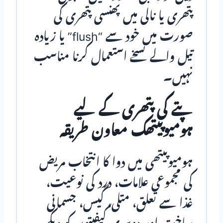
پتھری یا نالی میں پھنسی پتھری کی
صورت میں خود سے “flush” یا زیادہ
تیل والے نسخے استعمال کرنا مناسب
نہیں۔
پتے کی پتھری کے لیے
ہومیوپیتھک معاون طریقہ
ہومیوپیتھی میں دوا کا انتخاب مریض
کی مجموعی علامات، درد کی نوعیت،
غذا سے تعلق، متلی، گیس، جسمانی