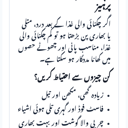
پرہیز
اگر چکنائی والی غذا کے بعد درد، متلی
یا بھاری پن بڑھتا ہو تو کم چکنائی والی
غذا، مناسب پانی اور چھوٹے حصوں
میں کھانا مددگار ہو سکتا ہے۔
کن چیزوں سے احتیاط کریں؟
زیادہ گھی، مکھن اور تیل
فاسٹ فوڈ اور گہری تلی ہوئی اشیاء
چربی والا گوشت اور بہت بھاری