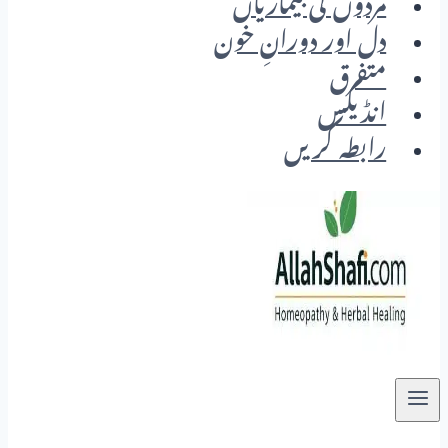
مردوں کی بیماریاں
دل اور دورانِ خون
متفرق
انڈیکس
رابطہ کریں