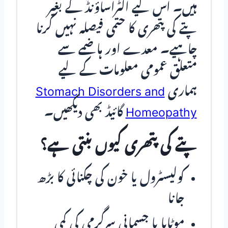
ہیں۔ اس لیے الٹراساؤنڈ کے بغیر
پتے کی پتھری کا حتمی فیصلہ نہیں کرنا
چاہیے۔ معدے اور ہاضمے سے
متعلق عمومی معلومات کے لیے
ہماری
Stomach Disorders and
Homeopathy
گائیڈ بھی دیکھیں۔
پتے کی پتھری کیوں بنتی ہے؟
کولیسٹرول یا خون کی چکنائی کا بڑھ
جانا
موٹاپا یا جسمانی سرگرمی کی کمی