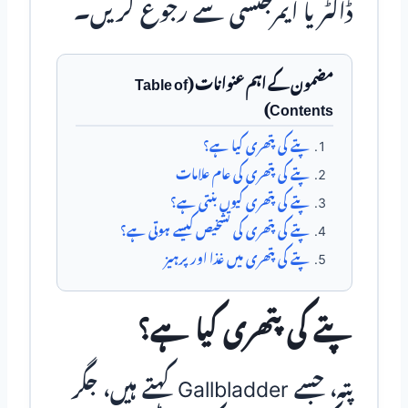
ڈاکٹر یا ایمرجنسی سے رجوع کریں۔
مضمون کے اہم عنوانات (Table of
Contents)
پتے کی پتھری کیا ہے؟
پتے کی پتھری کی عام علامات
پتے کی پتھری کیوں بنتی ہے؟
پتے کی پتھری کی تشخیص کیسے ہوتی ہے؟
پتے کی پتھری میں غذا اور پرہیز
پتے کی پتھری کیا ہے؟
پتہ، جسے Gallbladder کہتے ہیں، جگر