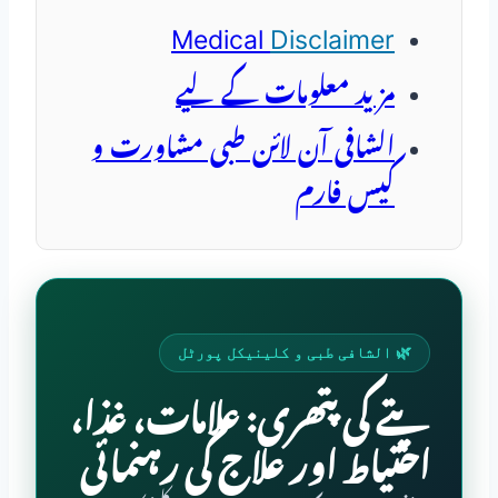
Medical
Disclaimer
مزید معلومات کے لیے
الشافی آن لائن طبی مشاورت و
کیس فارم
🌿 الشافی طبی و کلینیکل پورٹل
پتے کی پتھری: علامات، غذا،
احتیاط اور علاج کی رہنمائی