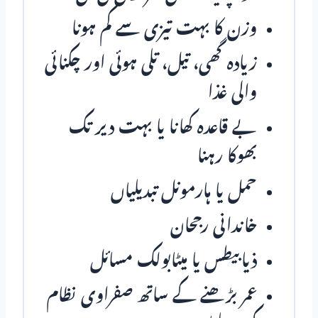
وزن کا بہت تیزی سے کم ہونا
زیادہ گھی، تیل، تلی ہوئی اور چکنائی
والی غذا
بے قاعدہ کھانا یا بہت دیر تک
بھوکا رہنا
حمل یا ہارمونل تبدیلیاں
خاندانی رجحان
ذیابیطس یا میٹابولک مسائل
عمر بڑھنے کے ساتھ صفراوی نظام