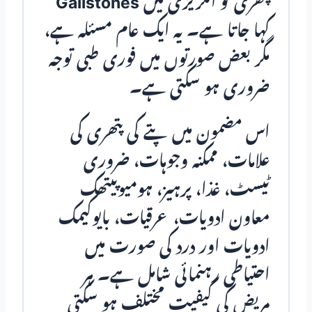
پتھری کو انگریزی میں
Gallstones
کہا جاتا ہے۔ یہ ایک عام مسئلہ ہے،
مگر بعض صورتوں میں فوری طبی توجہ
ضروری ہو سکتی ہے۔
اس مضمون میں پتے کی پتھری کی
علامات، ممکنہ وجوہات، ضروری
ٹیسٹ، غذا، پرہیز، ہومیوپیتھک
معاون ادویات، عرقیات، بایوکیمک
ادویات اور درد کی صورت میں
احتیاطی رہنمائی شامل ہے۔ ہر
مریض کی کیفیت مختلف ہو سکتی