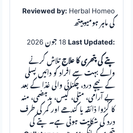
Reviewed by:
Herbal Homeo
کی ماہر ہومیوپیتھ
Last Updated:
18 جون 2026
پتے کی پتھری کا علاج
تلاش کرنے
والے بہت سے افراد کو دائیں پسلی
کے نیچے درد، چکنائی والی غذا کے بعد
بے آرامی، متلی، گیس، بدہضمی، منہ
کا کڑوا ذائقہ یا کندھے اور کمر کی طرف
درد کی شکایت ہوتی ہے۔ پتے کی