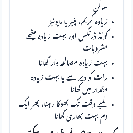
سالن
زیادہ کریم، پنیر یا مایونیز
کولڈ ڈرنکس اور بہت زیادہ میٹھے
مشروبات
بہت زیادہ مصالحہ دار کھانا
رات کو دیر سے یا بہت زیادہ
مقدار میں کھانا
لمبے وقت تک بھوکا رہنا، پھر ایک
دم بہت بھاری کھانا