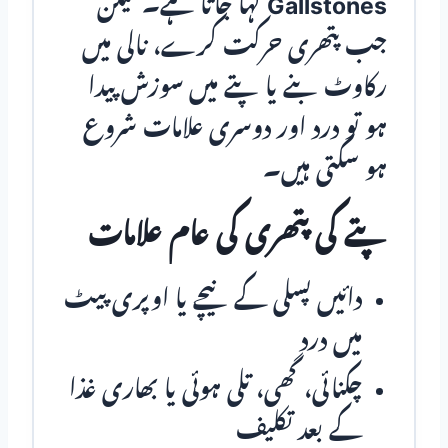
Gallstones
کہا جاتا ہے۔ لیکن
جب پتھری حرکت کرے، نالی میں
رکاوٹ بنے یا پتے میں سوزش پیدا
ہو تو درد اور دوسری علامات شروع
ہو سکتی ہیں۔
پتے کی پتھری کی عام علامات
دائیں پسلی کے نیچے یا اوپری پیٹ
میں درد
چکنائی، گھی، تلی ہوئی یا بھاری غذا
کے بعد تکلیف