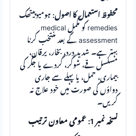
محفوظ استعمال کا اصول:
ہومیوپیتھک
remedies کو مکمل medical
assessment کے بعد منتخب کرنا
بہتر ہے۔ شدید درد، بخار، یرقان،
مسلسل قے، شوگر، گردے یا جگر کی
بیماری، حمل، یا پہلے سے جاری
دواؤں کی صورت میں خود علاج نہ
کریں۔
نسخہ نمبر 1: عمومی معاون ترتیب