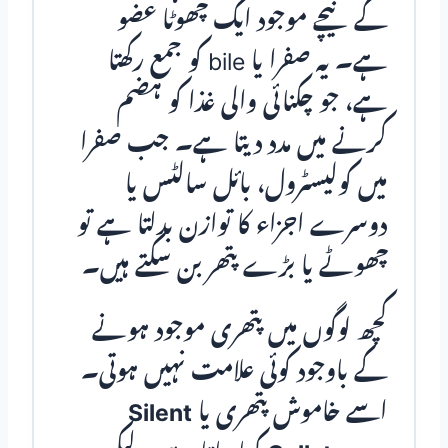
کے نیچے موجود ایک چھوٹا عضو
ہے۔ یہ صفرا یا bile کو جمع رکھتا
ہے، جو چکنائی والی غذا کو ہضم
کرنے میں مدد دیتا ہے۔ جب صفرا
میں کولیسٹرول، بائل سالٹس یا
دوسرے اجزاء کا توازن بدلتا ہے تو
چھوٹے یا بڑے پتھر بن سکتے ہیں۔
کچھ لوگوں میں پتھری موجود ہونے
کے باوجود کوئی علامت نہیں ہوتی۔
اسے خاموش پتھری یا
Silent