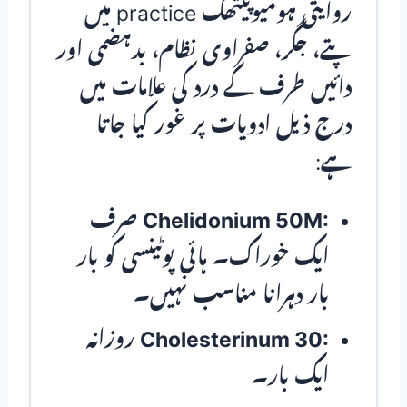
روایتی ہومیوپیتھک practice میں
پتے، جگر، صفراوی نظام، بدہضمی اور
دائیں طرف کے درد کی علامات میں
درج ذیل ادویات پر غور کیا جاتا
ہے:
Chelidonium 50M:
صرف
ایک خوراک۔ ہائی پوٹینسی کو بار
بار دہرانا مناسب نہیں۔
Cholesterinum 30:
روزانہ
ایک بار۔