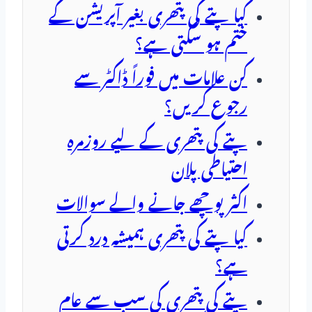
کیا پتے کی پتھری بغیر آپریشن کے
ختم ہو سکتی ہے؟
کن علامات میں فوراً ڈاکٹر سے
رجوع کریں؟
پتے کی پتھری کے لیے روزمرہ
احتیاطی پلان
اکثر پوچھے جانے والے سوالات
کیا پتے کی پتھری ہمیشہ درد کرتی
ہے؟
پتے کی پتھری کی سب سے عام