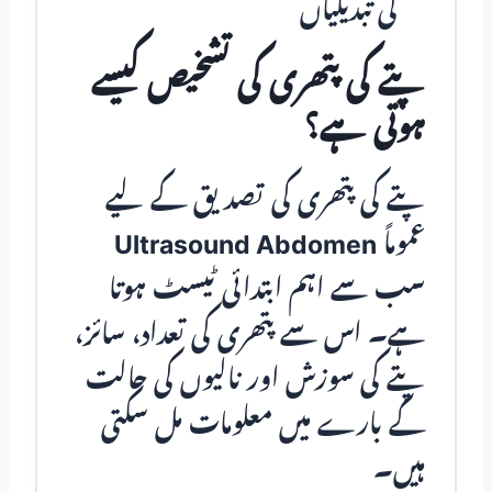
کی تبدیلیاں
پتے کی پتھری کی تشخیص کیسے
ہوتی ہے؟
پتے کی پتھری کی تصدیق کے لیے
عموماً
Ultrasound Abdomen
سب سے اہم ابتدائی ٹیسٹ ہوتا
ہے۔ اس سے پتھری کی تعداد، سائز،
پتے کی سوزش اور نالیوں کی حالت
کے بارے میں معلومات مل سکتی
ہیں۔