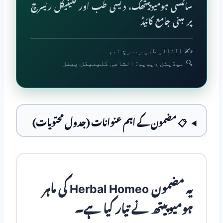
سائنسی ہومیوپیتھک، دیسی طب اور کلینیکل ریسرچ
پر مبنی جامع گائیڈ
✍️ الشافی طبی ریسرچ ٹیم
🔍 میڈیکل ریویو: الشافی کلینیکل پینل
📋 مضمون کے اہم عنوانات (جدول محتویات)
یہ مضمون Herbal Homeo کی ماہر
ہومیوپیتھ نے تیار کیا ہے۔