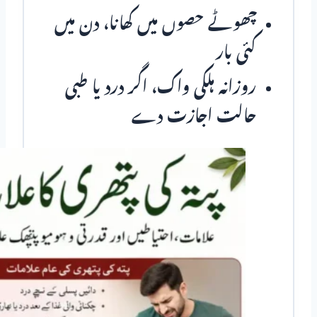
چھوٹے حصوں میں کھانا، دن میں
کئی بار
روزانہ ہلکی واک، اگر درد یا طبی
حالت اجازت دے