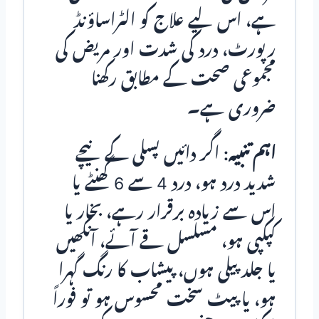
ہے، اس لیے علاج کو الٹراساؤنڈ
رپورٹ، درد کی شدت اور مریض کی
مجموعی صحت کے مطابق رکھنا
ضروری ہے۔
اہم تنبیہ:
اگر دائیں پسلی کے نیچے
شدید درد ہو، درد 4 سے 6 گھنٹے یا
اس سے زیادہ برقرار رہے، بخار یا
کپکپی ہو، مسلسل قے آئے، آنکھیں
یا جلد پیلی ہوں، پیشاب کا رنگ گہرا
ہو، یا پیٹ سخت محسوس ہو تو فوراً