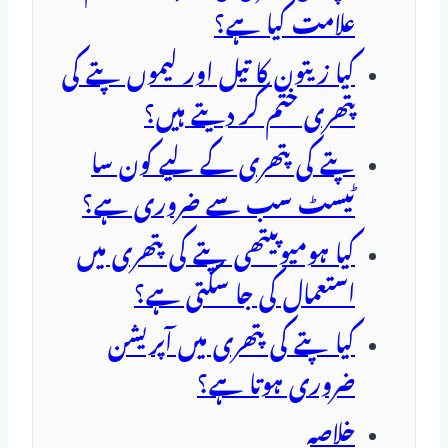
علامت کیا ہے؟
کیا زیتون کا تیل اور لیموں پتے کی
پتھری ختم کر دیتے ہیں؟
پتے کی پتھری کے لیے کون سا
ٹیسٹ سب سے ضروری ہے؟
کیا ہومیوپیتھی پتے کی پتھری میں
استعمال کی جا سکتی ہے؟
کیا پتے کی پتھری میں آپریشن
ضروری ہوتا ہے؟
خلاصہ