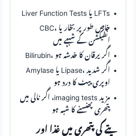
Liver Function Tests یا LFTs
CBC، خاص طور پر بخار یا
انفیکشن کے شبہے میں
Bilirubin، اگر یرقان کا خدشہ ہو
Amylase یا Lipase، اگر شدید
اوپری پیٹ کا درد ہو
مزید imaging tests، اگر نالی میں
پتھری پھنسنے کا شبہ ہو
پتے کی پتھری میں غذا اور