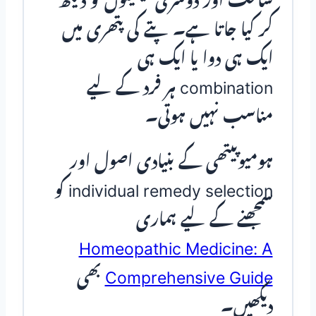
ساخت اور دوسری کیفیتوں کو دیکھ
کر کیا جاتا ہے۔ پتے کی پتھری میں
ایک ہی دوا یا ایک ہی
combination ہر فرد کے لیے
مناسب نہیں ہوتی۔
ہومیوپیتھی کے بنیادی اصول اور
individual remedy selection کو
سمجھنے کے لیے ہماری
Homeopathic Medicine: A
Comprehensive Guide
بھی
دیکھیں۔