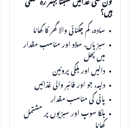
کون سی غذائیں نسبتاً بہتر رہ سکتی
ہیں؟
سادہ، کم چکنائی والا گھر کا کھانا
سبزیاں، سلاد اور مناسب مقدار
میں پھل
دالیں اور ہلکی پروٹین
دلیہ، جو اور فائبر والی غذائیں
پانی کی مناسب مقدار
ہلکا سوپ اور سبزیوں پر مشتمل
کھانا