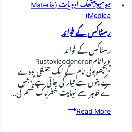
ہومیوپیتھک ادویات (Materia
Medica)
رسٹاکس کے فوائد
رسٹاکس کے فوائد
پورانامRustoxicodendron
*بچھوبوٹی نام کے ایک جنگلی پودے
کے پتوں سے تیار کی جاتی ہے *جس
کے ظاہر سے نہایت خطرناک قسم کی…
رسٹاکس
Read More
کے
فوائد