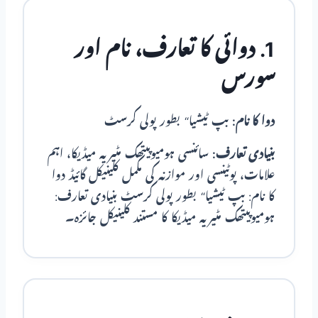
1. دوائی کا تعارف، نام اور
سورس
دوا کا نام:
بپ ٹیشیا“ بطور پولی کرسٹ
بنیادی تعارف:
سائنسی ہومیوپیتھک مٹیریہ میڈیکا، اہم
علامات، پوٹینسی اور موازنہ کی مکمل کلینیکل گائیڈ دوا
کا نام: بپ ٹیشیا“ بطور پولی کرسٹ بنیادی تعارف:
ہومیوپیتھک مٹیریہ میڈیکا کا مستند کلینیکل جائزہ۔