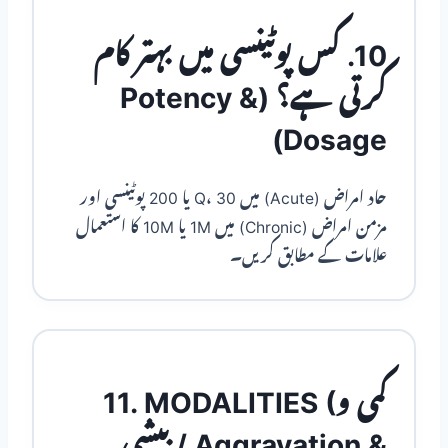
10. کس پوٹینسی میں بہتر کام
کرتی ہے؟ (Potency &
Dosage)
حاد امراض (Acute) میں Q، 30 یا 200 پوٹینسی اور
مزمن امراض (Chronic) میں 1M یا 10M کا استعمال
علامات کے مطابق کریں۔
11. MODALITIES (کمی و
بیشی / Aggravation &