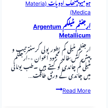
ہومیوپیتھک ادویات (Materia
خون
Medica)
کی
کمی
ارجنٹم مٹیلکم Argentum
اور
Metallicum
کھانسی
کا
ارجنٹم مٹیلی کم بطور پولی کرسٹترتیب و
ہربل
پیش کش:خالد محمود اعوان ٭-ارجنٹم
و
مٹیلی کم چاندی کو کہتے ہیں ۔طب یونانی
ہومیوپیتھک
میں چاندی کے ورق طاقت…
علاج
ارجنٹم
Read More
مٹیلکم
Argentum