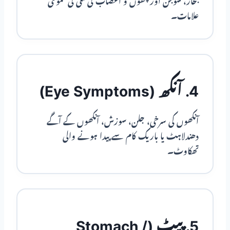
بخار، سوجن اور پٹھوں و اعصاب کی تنگی کی عمومی
علامات۔
4. آنکھ (Eye Symptoms)
آنکھوں کی سرخی، جلن، سوزش، آنکھوں کے آگے
دھندلاہٹ یا باریک کام سے پیدا ہونے والی
تھکاوٹ۔
5. پیٹ (Stomach /