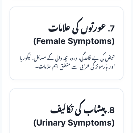
7. عورتوں کی علامات
(Female Symptoms)
حیض کی بے قاعدگی، درد، بچہ دانی کے مسائل، لیکوریا
اور ہارمونز کی خرابی سے متعلق اہم علامات۔
8. پیشاب کی تکالیف
(Urinary Symptoms)