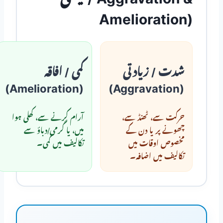
Amelioration)
شدت / زیادتی
کمی / افاقہ
(Amelioration)
(Aggravation)
حرکت سے، ٹھنڈ سے،
آرام کرنے سے، کھلی ہوا
چھونے پر یا دن کے
میں، یا گرمی/دباؤ سے
مخصوص اوقات میں
تکالیف میں کمی۔
تکالیف میں اضافہ۔