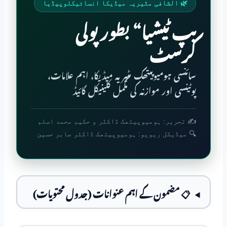
🌿 الشافی مٹیریہ میڈیکا انسائیکلوپیڈیا
بپ ٹیشیا“ بطور پولی
کرسٹ
سائنسی ہومیوپیتھک مٹیریہ میڈیکا، اہم علامات،
پوٹینسی اور موازنہ کی مکمل کلینیکل گائیڈ
✍️ تحریر: ہومیوپیتھک ڈاکٹر و حکیم محمد اسلم
🔍 میڈیکل ریویو: ہومیوپیتھک ڈاکٹر صابر حسین
📋 مضمون کے اہم عنوانات (جدول محتویات)