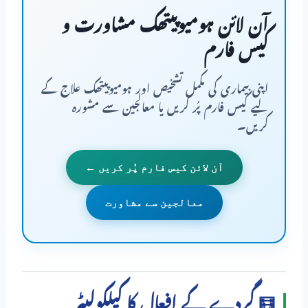
آن لائن ہومیوپیتھک مشاورت و
کیس فارم
اپنی بیماری کی مکمل تشخیص اور ہومیوپیتھک علاج کے
لیے کیس فارم پُر کریں یا معالجین سے مشورہ
کریں۔
آن لائن کیس فارم پُر کریں ←
معالجین سے مشاورت
🧮 گردے کے افعال کا کیلکولیٹر