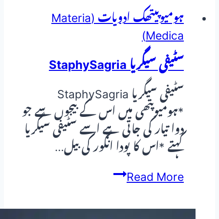
ہومیوپیتھک ادویات (Materia
Medica)
سٹیفی سیگریا StaphySagria
سٹیفی سیگریا StaphySagria
*ہومیوپتھی میں اس کے بیجوں سے جو
دوا تیار کی جاتی ہے اسے سٹیفی سیگریا
کہتے *اس کا پودا انگور کی بیل…
سٹیفی
Read More
سیگریا
StaphySagria