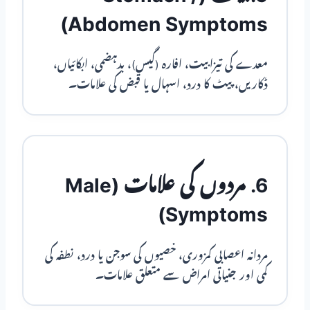
Abdomen Symptoms)
معدے کی تیزابیت، افارہ (گیس)، بدہضمی، ابکائیاں،
ڈکاریں، پیٹ کا درد، اسہال یا قبض کی علامات۔
6. مردوں کی علامات (Male
Symptoms)
مردانہ اعصابی کمزوری، خصیوں کی سوجن یا درد، نطفہ کی
کمی اور جنیاتی امراض سے متعلق علامات۔