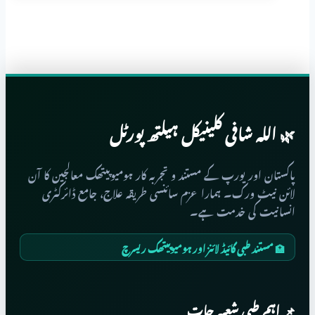
Metallicum
🌿 اللہ شافی کلینیکل ہیلتھ پورٹل
پاکستان اور یورپ کے مستند و تجربہ کار ہومیوپیتھک معالجین کا آن
لائن نیٹ ورک۔ ہمارا عزم سائنسی طریقہ علاج، جامع ڈائرکٹری
انسانیت کی خدمت ہے۔
🏥 مستند طبی گائیڈ لائنز اور ہومیوپیتھک ریسرچ
📌 اہم طبی شعبہ جات