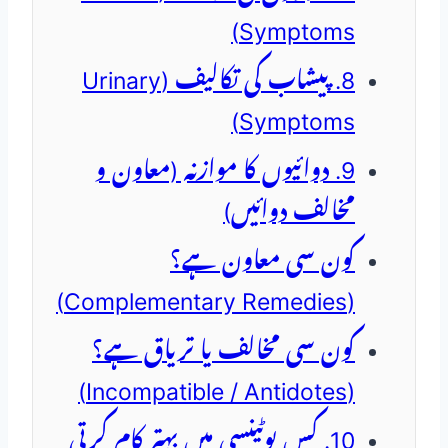
Symptoms)
8. پیشاب کی تکالیف (Urinary
Symptoms)
9. دوائیوں کا موازنہ (معاون و
مخالف دوائیں)
کون سی معاون ہے؟
(Complementary Remedies)
کون سی مخالف یا تریاق ہے؟
(Incompatible / Antidotes)
10. کس پوٹینسی میں بہتر کام کرتی