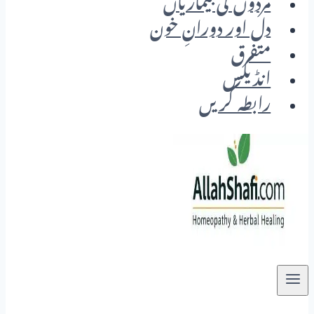
مردوں کی بیماریاں
دل اور دورانِ خون
متفرق
انڈیکس
رابطہ کریں