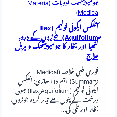
ہومیوپیتھک ادویات (Materia
Medica)
آئلکس ایکوئی فولیم (Ilex
Aquifolium): جوڑوں کے درد،
گٹھیا اور بخار کا ہومیوپیتھک و ہربل
علاج
فوری طبی خلاصہ (Medical
Summary) اہم دوا سازی: آئلکس
ایکوئی فولیم (Ilex Aquifolium) ہولی
درخت کے پتوں سے تیار کردہ جوڑوں،
بخار اور تلی کی…