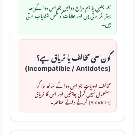
ہم جنس یا ہم مزاج دوائیں جو اس دوا کے بعد
بہتر اثر کرتی ہیں اور علامات کو مکمل شفایاب کرتی
ہیں۔
کون سی مخالف یا تریاق ہے؟
(Incompatible / Antidotes)
مخالف ادویات جو اس دوا کے ساتھ ملا کر
استعمال نہیں کرنی چاہئیں اور اس کا تریاق
(Antidote) کرنے والے عناصر۔