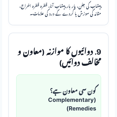
پیشاب کی جلن، بار بار پیشاب آنا، قطرہ قطرہ اخراج،
مثانہ کی سوزش یا گردے کے درد کی علامات۔
9. دوائیوں کا موازنہ (معاون و
مخالف دوائیں)
کون سی معاون ہے؟
(Complementary
Remedies)