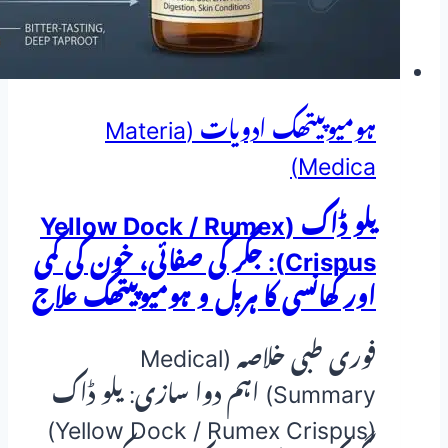
ہومیوپیتھک
و
ہربل
علاج
ہومیوپیتھک ادویات (Materia
Medica)
یلو ڈاک (Yellow Dock / Rumex
Crispus): جگر کی صفائی، خون کی کمی
اور کھانسی کا ہربل و ہومیوپیتھک علاج
فوری طبی خلاصہ (Medical
Summary) اہم دوا سازی: یلو ڈاک
(Yellow Dock / Rumex Crispus)