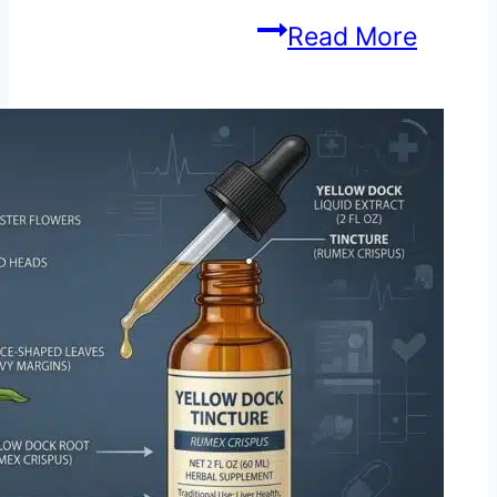
آئلکس
Read More
ایکوئی
فولیم
(Ilex
Aquifolium):
جوڑوں
کے
درد،
گٹھیا
اور
بخار
کا