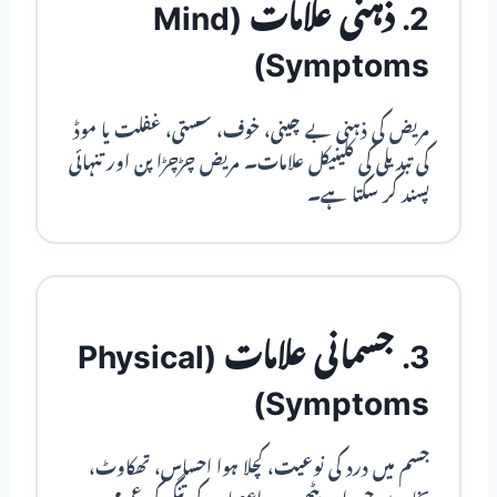
2. ذہنی علامات (Mind
Symptoms)
مریض کی ذہنی بے چینی، خوف، سستی، غفلت یا موڈ
کی تبدیلی کی کلینیکل علامات۔ مریض چڑچڑا پن اور تنہائی
پسند کر سکتا ہے۔
3. جسمانی علامات (Physical
Symptoms)
جسم میں درد کی نوعیت، کچلا ہوا احساس، تھکاوٹ،