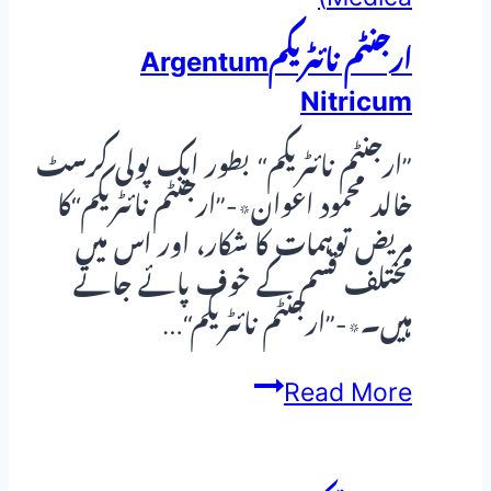
ارجنٹم نائٹریکمArgentum
Nitricum
”ارجنٹم نائٹریکم“ بطور ایک پولی کرسٹ
خالد محمود اعوان٭-”ارجنٹم نائٹریکم“کا
مریض توہمات کا شکار، اور اس میں
مختلف قسم کے خوف پائے جاتے
ہیں۔٭-”ارجنٹم نائٹریکم“…
ارجنٹم
Read More
نائٹریکمArgentum
Nitricum