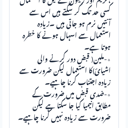
،کریم اور زیتون کے تیل کا استعمال
کسی حد تک کر سکتے ہیں اس سے
آنتیں نرم ہو جاتی ہیں ۔زیادہ
استعمال سے اسہال ہونے کا خطرہ
ہوتا ہے۔
٭-ملین( قبض دور کرنے والی
اشیائ)کا استعمال لیکن ضرورت سے
زیادہ اجتناب کرنا چاہیے۔
٭-ضدی قبض میں ضرورت کے
مطابق انیمیا کیا جا سکتا ہے لیکن
ضرورت سے زیادہ نہیں کرنا چاہیے۔