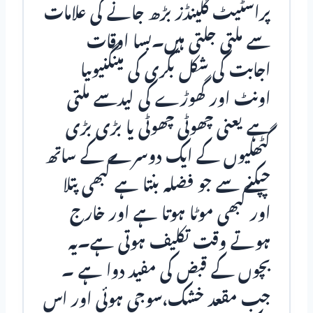
پراسٹیٹ گلینڈز بڑھ جانے کی علامات
سے ملتی جلتی ہیں۔بسا اوقات
اجابت کی شکل بکری کی مینگنیوںیا
اونٹ اور گھوڑے کی لیدسے ملتی
ہے یعنی چھوٹی چھوٹی یا بڑی بڑی
گٹھلیوں کے ایک دوسرے کے ساتھ
چپکنے سے جو فضلہ بنتا ہے کبھی پتلا
اور کبھی موٹا ہوتا ہے اور خارج
ہوتے وقت تکلیف ہوتی ہے۔یہ
بچوں کے قبض کی مفید دوا ہے ۔
جب مقعد خشک،سوجی ہوئی اور اس