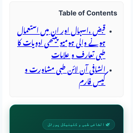
Table of Contents
قبض ،اسہال اور ان میں استعمال
ہونے والی ہومیو پیتھی ادویات کا
طبی تعارف و علامات
الشافی آن لائن طبی مشاورت و
کیس فارم
🌿 الشافی طبی و کلینیکل پورٹل