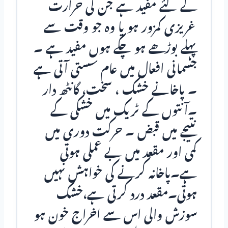
کے لئے مفید ہے جن کی حرارت
غریزی کمزور ہو یا وہ جو وقت سے
پہلے بوڑھے ہو چکے ہوں مفید ہے ۔
جسمانی افعال میں عام سستی آتی ہے
۔ پاخانے خشک ، سخت، گانٹھ دار
۔آنتوں کے ٹریک میں خشکی کے
نتیجے میں قبض ۔ حرکت دوری میں
کمی اور مقعد میں بے عملی ہوتی
ہے۔پاخانہ کرنے کی خواہش نہیں
ہوتی۔مقعد درد کرتی ہے،خشک
سوزش والی اس سے اخراج خون ہو