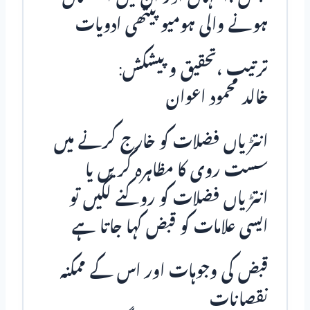
ہونے والی ہومیو پیتھی ادویات
ترتیب ،تحقیق و پیشکش:
خالد محمود اعوان
انتڑیاں فضلات کو خارج کرنے میں
سست روی کا مظاہرہ کریں یا
انتڑیاں فضلات کو روکنے لگیں تو
ایسی علامات کو قبض کہا جاتا ہے
قبض کی وجوہات اور اس کے ممکنہ
نقصانات