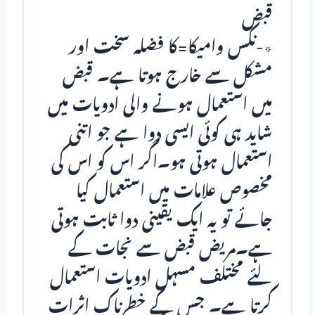
قبض
٭-نکس وامیکا=کا فضلہ سخت اور
مشکل سے خارج ہوتا ہے۔ قبض
میں استعمال ہونے والی ادویات میں
شاید ہی کوئی ایسی دوا ہے جو اتنی
استعمال ہوتی ہو۔اگر اس کو اس کی
مخصوص علامات میں استعمال کیا
جائے تو یہ ایک یقینی دوا ثابت ہوتی
ہے۔مریض قبض سے نجات کے
لئے مختلف مسہل ادویات استعمال
کرتا ہے۔ جس کے خطرناک اثرات