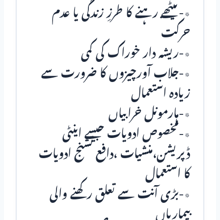
٭-بیٹھے رہنے کا طرزِ زندگی یا عدم
حرکت
٭-ریشہ دار خوراک کی کمی
٭-جلاب آورچیزوں کا ضرورت سے
زیادہ استعمال
٭-ہارمونل خرابیاں
٭-مخصوص ادویات جیسے اینٹی
ڈپریشن،منشیات ،دافع تشنج ادویات
کا استعمال
٭-بڑی آنت سے تعلق رکھنے والی
بیماریاں