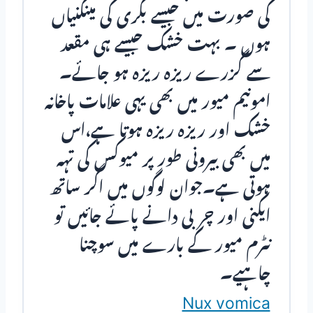
کی صورت میں جیسے بکری کی مینگنیاں
ہوں ۔ بہت خشک جیسے ہی مقعد
سے گزرے ریزہ ریزہ ہو جائے۔
امونیم میور میں بھی یہی علامات پاخانہ
خشک اور ریزہ ریزہ ہوتا ہے،اس
میں بھی بیرونی طور پر میوکس کی تہہ
ہوتی ہے۔جوان لوگوں میں اگر ساتھ
ایکنی اور چربی دانے پائے جائیں تو
نٹرم میور کے بارے میں سوچنا
چاہیے۔
Nux vomica