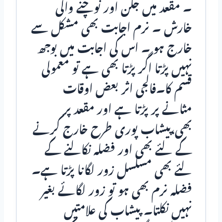
۔ مقعد میں جلن اور نوچنے والی
خارش ۔ نرم اجابت بھی مشکل سے
خارج ہو ۔ اس کی اجابت میں بوجھ
نہیں پڑتا اگر پڑتا بھی ہے تو معمولی
قسم کا۔فالجی اثر بعض اوقات
مثانے پر پڑتا ہے اور مقعد پر
بھی،پیشاب پوری طرح خارج کرنے
کے لئے بھی اور فضلہ نکالنے کے
لئے بھی مسلسل زور لگانا پڑتا ہے۔
فضلہ نرم بھی ہو تو زور لگائے بغیر
نہیں نکلتا۔ پیشاب کی علامتیں