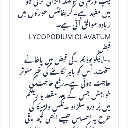
ٹیپ ورم کی حوصلہ افزائی کرتی ہو
میں مفید ہے۔گریفائٹس عورتوں میں
زیادہ موافق آتی ہے۔
LYCOPODIUM CLAVATUM
قبض
٭-لائیکوپوڈیم =کی قبض میں پاخانے
سخت، اس کو باہر نکالنے کی غیر مئوثر
حاجت ہوتی ہے۔رفع حاجت کی
خواہش جس کے بعد مقعد یا ریکٹم
میں پُر درد سکڑاو ۔نکس وامیکا کی
طرح یہ احساس جیسے ابھی کچھ باقی