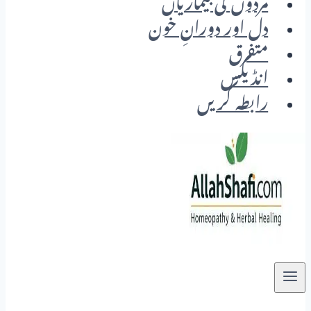
مردوں کی بیماریاں
دل اور دورانِ خون
متفرق
انڈیکس
رابطہ کریں