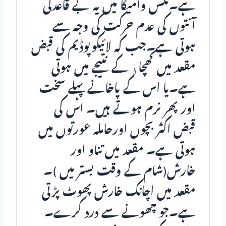
ہے۔نکس وامیکا میں یہ بے قاعدگی
آنتوں کی عدم حرکت کی وجہ سے
ہوتی ہے۔جب کہ لائیکوپوڈیم کی قبض
مقعد میں کھچاﺅ کے نتیجے میں ہوتی
ہے۔یا اس کے پاخانے پہلے سخت
اور پھر نرم ہوتے ہیں۔ اس کی
قبض اکثر بچوں اورحاملہ عورتوں میں
ہوتی ہے۔ مقعد میں تناو اور
خارش(شام کے وقت بستر میں )۔
مقعد میں اچانک خارش پھوٹ پڑتی
ہے۔جو چھونے سے درد کرے۔