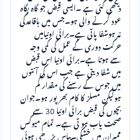
دیکھی گئی ہے ۔ایسی قبض جو گاہ بگاہ
عود کرنے والی ہو۔جس میں باقاعدگی
نہ ہوشفا پاتی ہے۔برائی اونیامیں
حرکت دوری کے عمل کی کمی وجہ
سے ہوتا ہے۔برائی اونیا اس قبض
میں شفا دیتی ہے جب اس کی آنتوں
میں جوس کے رسنے کی مقدار کم
ہولیکن مسلز کا کام بھر پور ہو۔جوان
بچوں کی قبض برائی اونیا 30 سے
صحت یاب ہو تی ہے۔ تمام میوکس
ممبران میں خشکی۔پیاس بڑھی ہوئی