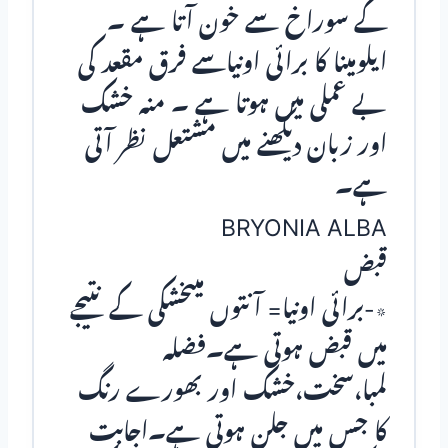
کے سوراخ سے خون آتا ہے ۔
ایلومینا کا برائی اونیاسے فرق مقعد کی
بے عملی میں ہوتا ہے ۔ منہ خشک
اور زبان دیکھنے میں مشتعل نظر آتی
ہے۔
BRYONIA ALBA
قبض
٭-برائی اونیا= آنتوں میںخشکی کے نتیجے
میں قبض ہوتی ہے۔فضلہ
لمبا،سخت،خشک اور بھورے رنگ
کا جس میں جلن ہوتی ہے۔اجابت