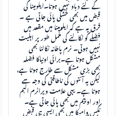
کے لئے دباو نہیں ہوتا۔ایلومینا کی
قبض میں بھی خشکی پائی جاتی ہے ۔
فرق یہ ہے کہ ایلومینا میں مقعد میں
فضلے کو نکالنے کی مکمل طور پر اہلیت
نہیں ہوتی۔ نرم پاخانہ نکالنا بھی
مشکل ہوتا ہے۔برائی اونیاکا فضلہ
بھی بڑی مشکل سے خارج ہوتا ہے،
لیکن یہ آنتوں کی ناطاقتی کی وجہ سے
ہوتا ہے۔ یہی علامت ویراٹرم البم
اور اوپیم میں بھی پائی جاتی ہے۔
نکس وامیکا میں بھی ایسی ہی قبض