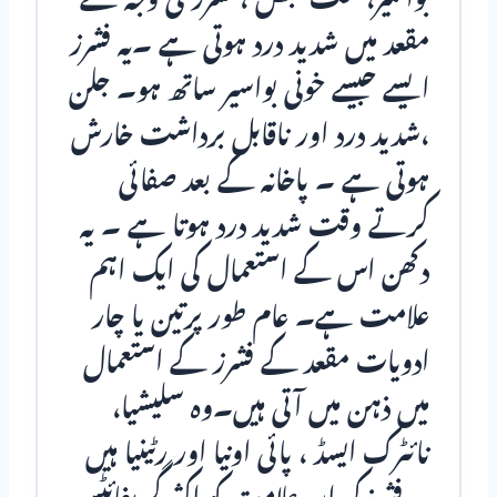
بواسیر،سخت قبض ، فشرز کی وجہ سے
مقعد میں شدید درد ہوتی ہے ۔یہ فشرز
ایسے جیسے خونی بواسیر ساتھ ہو۔ جلن
،شدید درد اور ناقابل برداشت خارش
ہوتی ہے ۔ پاخانہ کے بعد صفائی
کرتے وقت شدید درد ہوتا ہے ۔ یہ
دکھن اس کے استعمال کی ایک اہم
علامت ہے۔ عام طور پرتین یا چار
ادویات مقعد کے فشرز کے استعمال
میں ذہن میں آتی ہیں۔وہ سلیشیا،
نائٹرک ایسڈ ، پائی اونیا اور رٹینیا ہیں