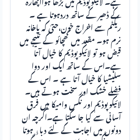
ہے۔ لائیکوپوڈیم میں بڑھا ہوااپھارہ
کے ڈھیر کے ساتھ دردہوتا ہے ۔
ریکٹم سے اخراج خون،حتیٰ کہ پاخانہ
نرم ہو۔ مقعد میں کھچائو کے نتیجے میں
قبض ہو تو لائیکوپوڈیم کا خیال آتا
ہے۔اس کے ساتھ ایک اور دوا
سلیشیا کا خیال آتا ہے ۔ اس کے
فضلے خشک اور سخت ہوتے ہیں۔
لائیکوپوڈیم اور نکس وامیکا میں فرق
آسانی سے کیا جا سکتا ہے۔اگرچہ ان
دونوں میں اجابت کے لئے دباﺅ ہوتا