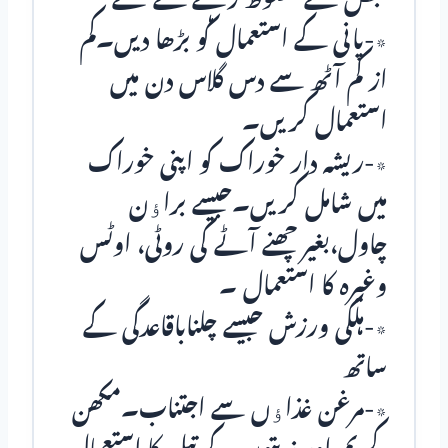
قبض سے محفوظ رہنے کے لئے
٭-پانی کے استعمال کو بڑھا دیں۔کم
از کم آٹھ سے دس گلاس دن میں
استعمال کریں۔
٭-ریشہ دار خوراک کو اپنی خوراک
میں شامل کریں۔جیسے براﺅن
چاول،بغیر چھنے آٹے کی روٹی، اوٹس
وغیرہ کا استعمال ۔
٭-ہلکی ورزش جیسے چلناباقاعدگی کے
ساتھ
٭-مرغن غذاﺅں سے اجتناب۔مکھن