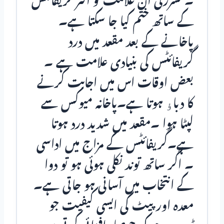
۔ فشرزکی ان علامت کو اکثر گریفائٹس
کے ساتھ ختم کیا جا سکتا ہے۔
پاخانے کے بعد مقعد میں درد
گریفائٹس کی بنیادی علامت ہے ۔
بعض اوقات اس میں اجابت کرنے
کا دباﺅ ہوتا ہے۔پاخانہ میوکس سے
لپٹا ہوا ۔مقعد میں شدید درد ہوتا
ہے۔گریفائٹس کے مزاج میں اداسی
۔ اگر ساتھ توند نکلی ہوئی ہو تو دوا
کے انتخاب میں آسانی ہو جاتی ہے۔
معدہ اور پیٹ کی ایسی کیفیت جو