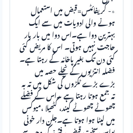
٭- گریفائٹس=قبض میں استعمال
ہونے والی ادویات میں سے ایک
بہترین دوا ہے۔اس دوا میں بار بار
حاجت نہیں ہوتی۔ اس کا مریض کئی
کئی دن تک بغیر پاخانہ کے رہتا ہے۔
فضلہ انتڑیوں کے نچلے حصہ میں
بڑے بڑے ٹکڑوں کی شکل میں تہ بہ
تہ جمع ہوتا رہتا ہے ۔اس کے فضلے
چھوٹے چھوٹے گیند، گٹھیلا ،میوکس
میں لپٹا ہوا ہوتا ہے۔جلن دار خونی