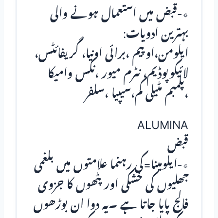
٭-قبض میں استعمال ہونے والی
بہترین ادویات:
ایلومن،اوپیم ،برائی اونیا، گریفائٹس،
لائیکوپوڈیم، نٹرم میور ،نکس وامیکا
،پلمبم مٹیلی کم،سیپیا ،سلفر
ALUMINA
قبض
٭-ایلومینا=کی رہنما علامتوں میں بلغمی
جھلیوں کی خشکی اور پٹھوں کا جزوی
فالج پایا جاتا ہے ۔یہ دوا ان بوڑھوں