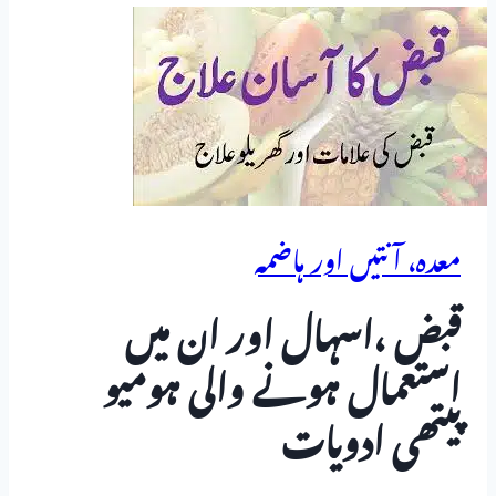
معدہ، آنتیں اور ہاضمہ
قبض ،اسہال اور ان میں
استعمال ہونے والی ہومیو
پیتھی ادویات