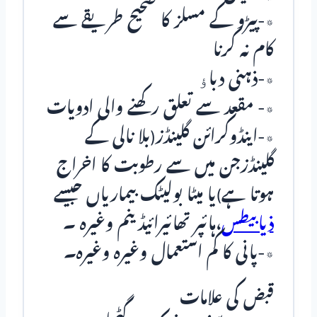
٭-پیڑو کے مسلز کا صحیح طریقے سے
کام نہ کرنا
٭-ذہنی دباﺅ
٭- مقعد سے تعلق رکھنے والی ادویات
٭-اینڈوکرائن گلینڈز(بلا نالی کے
گلینڈزجن میں سے رطوبت کا اخراج
ہوتا ہے)یا میٹا بولیٹک بیماریاں جیسے
ذیابیطس
،ہائپر تھائیرائیڈینم وغیرہ ۔
٭-پانی کا کم استعمال وغیرہ وغیرہ۔
قبض کی علامات