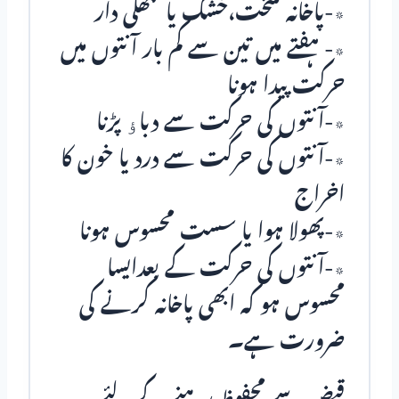
٭-پاخانہ سخت،خشک یا گٹھلی دار
٭- ہفتے میں تین سے کم بار آنتوں میں
حرکت پیدا ہونا
٭-آنتوں کی حرکت سے دباﺅ پڑنا
٭-آنتوں کی حرکت سے درد یا خون کا
اخراج
٭-پھولا ہوا یا سست محسوس ہونا
٭-آنتوں کی حرکت کے بعدایسا
محسوس ہو کہ ابھی پاخانہ کرنے کی
ضرورت ہے۔