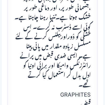
،جسمانی طور پر، اور دماغی طور پر
خشک ہوتا ہے۔تنہا رہنا چاہتا ہے۔
کوئی اسے ڈسٹرب نہ کرے۔ اس
خشکی کو دُوراوربیلنس کرنے کے لئے
مسلسل زیادہ مقدار میں پانی پیتا
ہے۔ ایسی ضدی قبض میں پرانے
رائٹرزنکس وامیکا اور برائی اونیا کو
ادل بدل کر استعمال کیا کرتے
تھے۔
GRAPHITES
قبض