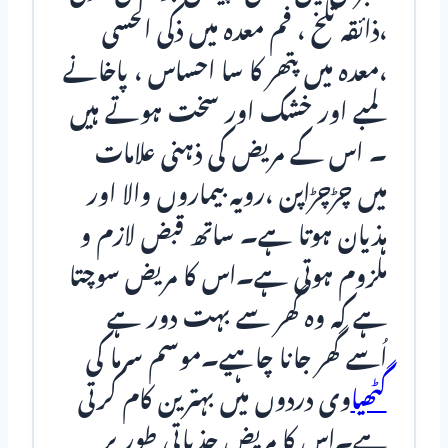
،ذائقہ تلخ ، فم معدہ میں ذکی الحسی
،معدہ میں پتھر کا سا احساس ، پاخانے
لمبے اور خشک اور سخت ہوتے ہیں
۔ اس کے مریض کی ذہنی علامات
میں چڑچڑاپن ،رویہ بیماروں والا اور
ہذیان ہوتا ہے۔ ساتھ قبض لازم و
ملزوم ہوتی ہے۔اس کا مریض سوچتا
ہے کہ وہ گھر سے بہت دور ہے
اُسے گھر جانا چاہیے۔موسم سرما کی
گٹھیا
وی دردوں میں بہترین کام کرتی
ہے۔اس کا مریض جذباتی طور پر