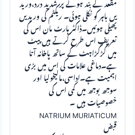
مقعد کے بند ہونے پر شدید درد،ورید
یں باہر کو نکلی ہوئی۔ ریکٹم کی وریدیں
پھیلی ہوئیں۔ڈاکٹر ہارٹ مان اس کی
تعریف اس طرح کرتے ہیں پیٹ
میں گڑگڑاہٹ کے ساتھ پاخانہ آتا
ہے۔دماغی علامات کی اس میں بڑی
اہمیت ہے۔اداسی،مالیخولیا اور
سوجھ بوجھ میں کمی اس کی
خصوصیات ہیں ۔
NATRIUM MURIATICUM
قبض