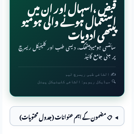
قبض ،اسہال اور ان میں
استعمال ہونے والی ہومیو
پیتھی ادویات
سائنسی ہومیوپیتھک، دیسی طب اور کلینیکل ریسرچ
پر مبنی جامع گائیڈ
✍️ الشافی طبی ریسرچ ٹیم
🔍 میڈیکل ریویو: الشافی کلینیکل پینل
📋 مضمون کے اہم عنوانات (جدول محتویات)