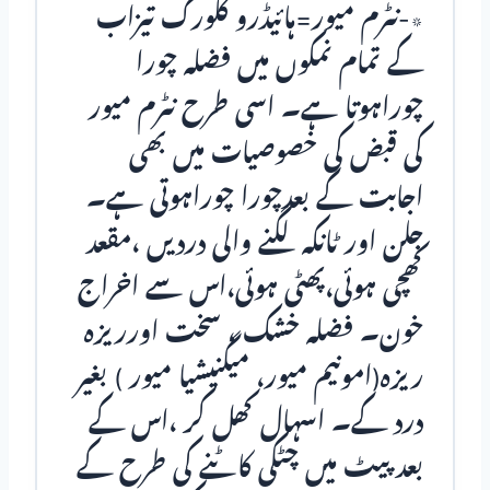
٭-نٹرم میور=ہائیڈرو کلورک تیزاب
کے تمام نمکوں میں فضلہ چورا
چوراہوتا ہے۔ اسی طرح نٹرم میور
کی قبض کی خصوصیات میں بھی
اجابت کے بعدچورا چوراہوتی ہے۔
جلن اور ٹانکہ لگنے والی دردیں ،مقعد
کھچی ہوئی،پھٹی ہوئی،اس سے اخراج
خون۔ فضلہ خشک ، سخت اورریزہ
ریزہ(امونیم میور، میگنیشیا میور ) بغیر
درد کے۔ اسہال کھل کر ،اس کے
بعد پیٹ میں چٹکی کاٹنے کی طرح کے