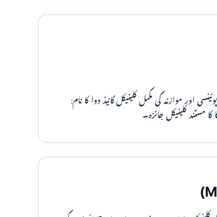
ینسی اور موازنہ کی مکمل کلینیکل گائیڈ دوا کا نام: