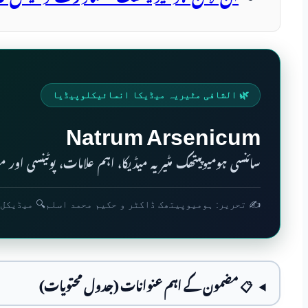
🌿 الشافی مٹیریہ میڈیکا انسائیکلوپیڈیا
Natrum Arsenicum
سائنسی ہومیوپیتھک مٹیریہ میڈیکا، اہم علامات، پوٹینسی اور موا
✍️ تحریر: ہومیوپیتھک ڈاکٹر و حکیم محمد اسلم
🔍 میڈیکل 
📋 مضمون کے اہم عنوانات (جدول محتویات)