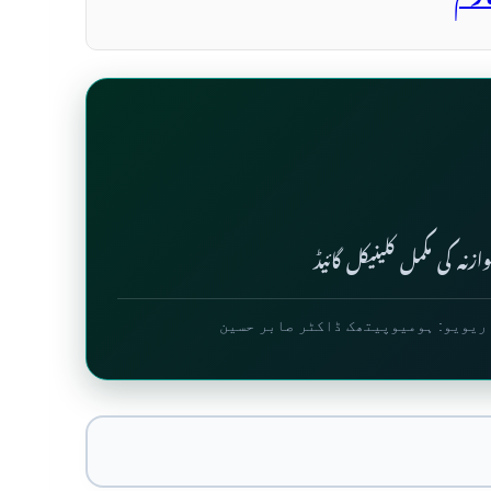
زنہ کی مکمل کلینیکل گائیڈ
ریویو: ہومیوپیتھک ڈاکٹر صابر حسین