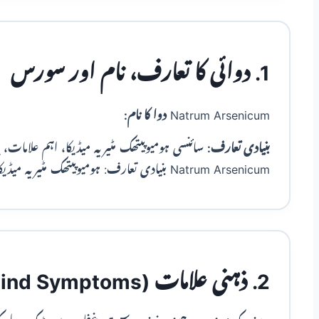
1. دوائی کا تعارف، نام اور سورس
Natrum Arsenicum
دوا کا نام:
بنیادی تعارف:
سائنسی ہومیوپیتھک مٹیریہ میڈیکا، اہم علامات، پوٹ
Natrum Arsenicum بنیادی تعارف: ہومیوپیتھک مٹیریہ میڈیکا کا مستند کلینیکل جائزہ۔
2. ذہنی علامات (Mind Symptoms)