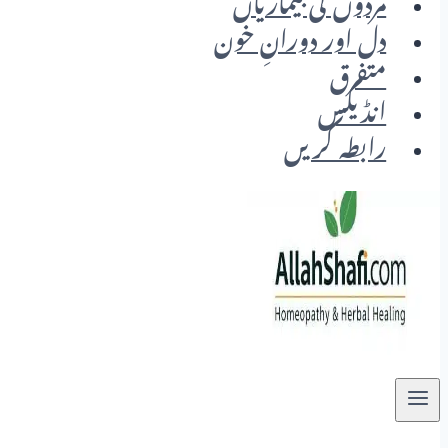
مردوں کی بیماریاں
دل اور دورانِ خون
متفرق
انڈیکس
رابطہ کریں