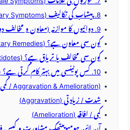
7. عورتوں کی علامات (Female Symptoms)
8. پیشاب کی تکالیف (Urinary Symptoms)
9. دوائیوں کا موازنہ (معاون و مخالف دوائیں)
کون سی معاون ہے؟ (Complementary Remedies)
کون سی مخالف یا تریاق ہے؟ (Incompatible / Antidotes)
10. کس پوٹینسی میں بہتر کام کرتی ہے؟ (Potency & Dosage)
11. MODALITIES (کمی و بیشی / Aggravation & Amelioration)
شدت / زیادتی (Aggravation)
کمی / افاقہ (Amelioration)
آن لائن ہومیوپیتھک مشاورت و کیس ف