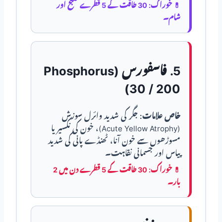
💊
خوراک:
30 طاقت کے 5 قطرے صبح اور
شام۔
5. فاسفورس (Phosphorus
30 / 200)
خاص علامات:
جگر کی شدید وائرل سوزش
(Acute Yellow Atrophy)، خون کی نکسیر یا
مسوڑھوں سے خون آنا، ٹھنڈے پانی کی شدید
پیاس اور جسمانی نقاہت۔
💊
خوراک:
30 طاقت کے 5 قطرے دن میں 2
بار۔