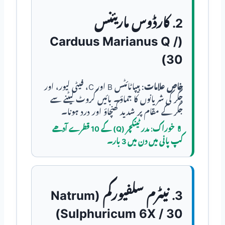
2. کارڈوس ماریئنس
(Carduus Marianus Q /
30)
خاص علامات:
ہیپاٹائٹس B اور C، فیٹی لیور، اور
جگر کی شریانوں کا جماؤ۔ بائیں کروٹ لیٹنے سے
جگر کے مقام پر شدید کھنچاؤ اور درد ہونا۔
💊
خوراک:
مدر ٹینکچر (Q) کے 10 قطرے آدھے
کپ پانی میں دن میں 3 بار۔
3. نیٹرم سلفیورکم (Natrum
Sulphuricum 6X / 30)