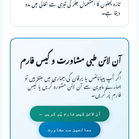
تازہ پھلوں کا استعمال جگر کی تیزی سے بحالی میں مدد
دیتا ہے۔
آن لائن طبی مشاورت و کیس فارم
اگر آپ ہیپاٹائٹس يا یرقان کی بیماری میں مبتلا ہیں تو
ہمارے ماہرین سے آن لائن مشورہ کریں یا کیس
فارم پُر کریں۔
آن لائن کیس فارم پُر کریں ←
معالجین سے مشاورت