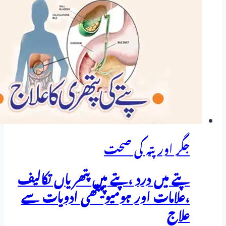
جانا
جگر اور پتہ کی صحت
پتے میں درد ،پتے میں پتھریاں تکالیف
،علامات اور ہومیوپیتھی ادویات سے
علاج