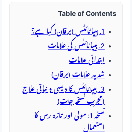
Table of Contents
1. ہیپاٹائٹس (یرقان) کیا ہے؟
2. ہیپاٹائٹس کی علامات
ابتدائی علامات
شدید علامات (یرقان)
3. ہیپاٹائٹس کا دیسی و نباتی علاج
(مجرب نسخہ جات)
نسخہ 1: مولی اور تازہ رس کا
استعمال