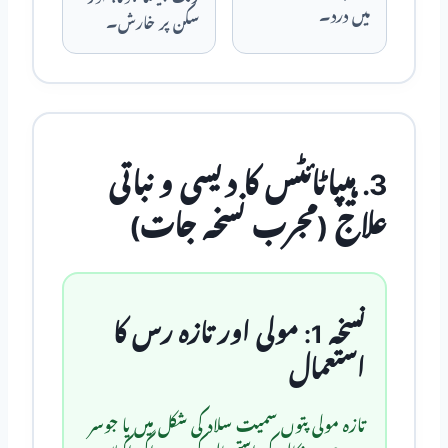
میں درد۔
سکن پر خارش۔
3. ہیپاٹائٹس کا دیسی و نباتی
علاج (مجرب نسخہ جات)
نسخہ 1: مولی اور تازہ رس کا
استعمال
تازہ مولی پتوں سمیت سلاد کی شکل میں یا جوسر