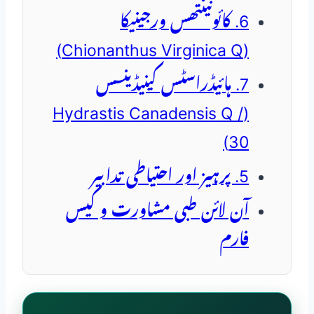
6. کائونینتھس ورجینیکا
(Chionanthus Virginica Q)
7. ہائیڈراسٹس کینیڈینسس
(Hydrastis Canadensis Q /
30)
5. پرہیز اور احتیاطی تدابیر
آن لائن طبی مشاورت و کیس
فارم