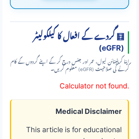
🧮 گردے کے افعال کا کیلکولیٹر
(eGFR)
اپنا کریٹینائن لیول، عمر اور جنس درج کر کے اپنے گردوں کے کام
کرنے کی صلاحیت (eGFR) معلوم کریں۔
Calculator not found.
Medical Disclaimer
This article is for educational