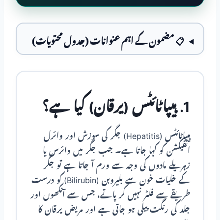
📋 مضمون کے اہم عنوانات (جدول محتویات)
1. ہیپاٹائٹس (یرقان) کیا ہے؟
ہیپاٹائٹس (Hepatitis) جگر کی سوزش اور وائرل
انفیکشن کو کہا جاتا ہے۔ جب جگر میں وائرس یا
زہریلے مادوں کی وجہ سے ورم آ جاتا ہے تو جگر
کے خلیات خون سے بلیروبن (Bilirubin) کو درست
طریقے سے فلٹر نہیں کر پاتے، جس سے آنکھوں اور
جلد کی رنگت پیلی ہو جاتی ہے اور مریض یرقان کا