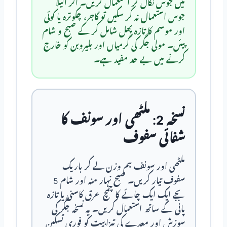
میں جوس نکال کر استعمال کریں۔ اگر اکیلا
جوس استعمال نہ کر سکیں تو گاجر، چکوترہ یا کوئی
اور موسم کا تازہ پھل شامل کر کے صبح و شام
پیئں۔ مولی جگر کی گرمیاں اور بلیروبن کو خارج
کرنے میں بے حد مفید ہے۔
نسخہ 2: ملٹھی اور سونف کا
شفائی سفوف
ملٹھی اور سونف ہم وزن لے کر باریک
سفوف تیار کریں۔ صبح نہار منہ اور شام 5
بجے ایک ایک چائے کا چمچ عرق کاسنی یا تازہ
پانی کے ساتھ استعمال کریں۔ یہ نسخہ جگر کی
سوزش اور معدے کی تیزابیت کو فوری تسکین