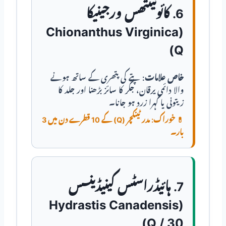
6. کائونینتھس ورجینیکا
(Chionanthus Virginica
Q)
خاص علامات:
پتے کی پتھری کے ساتھ ہونے
والا دائمی یرقان، جگر کا سائز بڑھنا اور جلد کا
زیتونی یا گہرا زرد ہو جانا۔
💊
خوراک:
مدر ٹینکچر (Q) کے 10 قطرے دن میں 3
بار۔
7. ہائیڈراسٹس کینیڈینسس
(Hydrastis Canadensis
Q / 30)