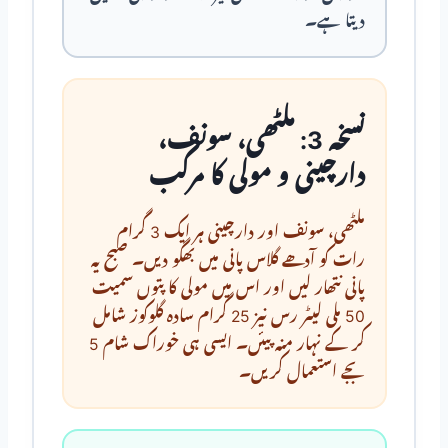
دیتا ہے۔
نسخہ 3: ملٹھی، سونف،
دارچینی و مولی کا مرکب
ملٹھی، سونف اور دارچینی ہر ایک 3 گرام
رات کو آدھے گلاس پانی میں بھگو دیں۔ صبح یہ
پانی نتھار لیں اور اس میں مولی کا پتوں سمیت
50 ملی لیٹر رس نیز 25 گرام سادہ گلوکوز شامل
کر کے نہار منہ پیئں۔ ایسی ہی خوراک شام 5
بجے استعمال کریں۔