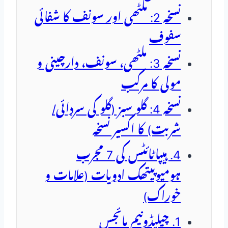
نسخہ 2: ملٹھی اور سونف کا شفائی
سفوف
نسخہ 3: ملٹھی، سونف، دارچینی و
مولی کا مرکب
نسخہ 4: گلو سبز (گلو کی سردائی/
شربت) کا اکسیر نسخہ
4. ہیپاٹائٹس کی 7 مجرب
ہومیوپیتھک ادویات (علامات و
خوراک)
1. چیلیڈونیم مائجس