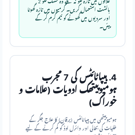
علاقوں میں تازہ گلو نہ ملے وہ خشک گلو 2
بالشت استعمال کریں۔ گرمیوں میں تازہ گھوٹا
اور سردیوں میں گھوٹے کو نیم گرم کر کے
پیئں۔
4. ہیپاٹائٹس کی 7 مجرب
ہومیوپیتھک ادویات (علامات و
خوراک)
ہومیوپیتھی میں ہیپاٹائٹس (يرقان) کا علاج جگر کے
خلیات کی بحالی اور وائرل لوڈ کو کم کرنے کے لیے