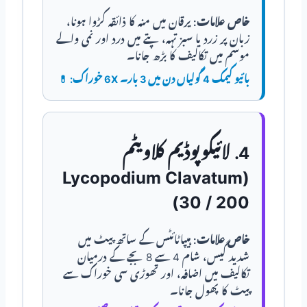
خاص علامات:
یرقان میں منہ کا ذائقہ کڑوا ہونا،
زبان پر زرد یا سبز تہہ، پتے میں درد اور نمی والے
موسم میں تکالیف کا بڑھ جانا۔
6X بائیو کیمک 4 گولیاں دن میں 3 بار۔
خوراک:
💊
4. لائیکوپوڈیم کلاویٹم
(Lycopodium Clavatum
30 / 200)
خاص علامات:
ہیپاٹائٹس کے ساتھ پیٹ میں
شدید گیس، شام 4 سے 8 بجے کے درمیان
تکالیف میں اضافہ، اور تھوڑی سی خوراک سے
پیٹ کا پھول جانا۔