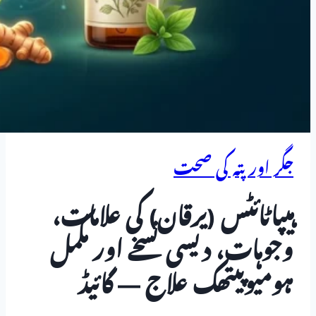
جگر اور پتہ کی صحت
ہیپاٹائٹس (یرقان) کی علامات،
وجوہات، دیسی نسخے اور مکمل
ہومیوپیتھک علاج — گائیڈ