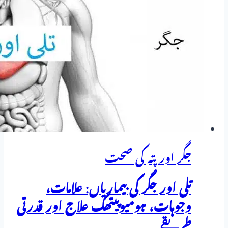
،علامات
اور
ہومیوپیتھی
ادویات
سے
علاج
جگر اور پتہ کی صحت
تلی اور جگر کی بیماریاں: علامات،
وجوہات، ہومیوپیتھک علاج اور قدرتی
طریقے