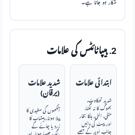
شکار ہو جاتا ہے۔
2. ہیپاٹائٹس کی علامات
ابتدائی علامات
شدید علامات
(یرقان)
شدید تھکاوٹ،
بھوک کا نہ لگنا،
آنکھوں کی سفیدی کا
متلی، الٹی، ہلکا بخار
پیلا ہونا، پیشاب کا
اور پیٹ کی دائیں
زرد یا چائے کے
جانب اوپر کے حصے
رنگ جیسا ہونا، اور