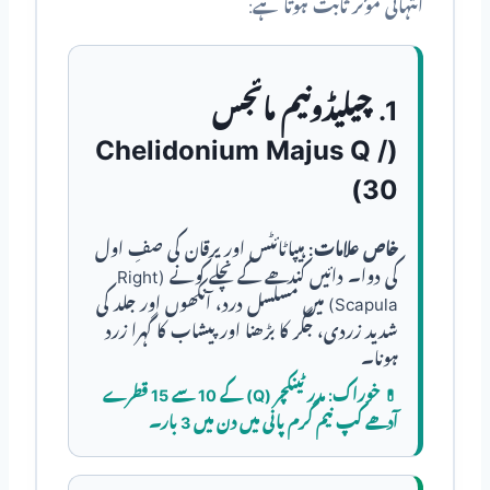
انتہائی مؤثر ثابت ہوتا ہے:
1. چیلیڈونیم مائجس
(Chelidonium Majus Q /
30)
خاص علامات:
ہیپاٹائٹس اور یرقان کی صفِ اول
کی دوا۔ دائیں کندھے کے نچلے کونے (Right
Scapula) میں مسلسل درد، آنکھوں اور جلد کی
شدید زردی، جگر کا بڑھنا اور پیشاب کا گہرا زرد
ہونا۔
💊
خوراک:
مدر ٹینکچر (Q) کے 10 سے 15 قطرے
آدھے کپ نیم گرم پانی میں دن میں 3 بار۔