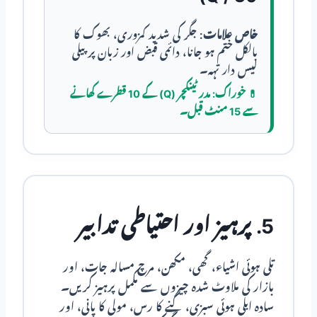
خاص علامات:
جگر کی شدید کمزوری، بھوک کا
بالکل ختم ہو جانا، دائمی قبض اور زبان پر پیلی
لیس دار تہہ۔
💊
خوراک:
مدر ٹینکچر (Q) کے 10 قطرے کھانے
سے 15 منٹ قبل۔
5. پرہیز اور احتیاطی تدابیر
تلی ہوئی اشیاء، گھی، مکھن، مرچ مسالہ جات، اور
بازار کی ملاوٹ شدہ چیزوں سے مکمل پرہیز کریں۔
سادہ ابلی ہوئی سبزی، گنے کا رس، مولی کا پانی، اور