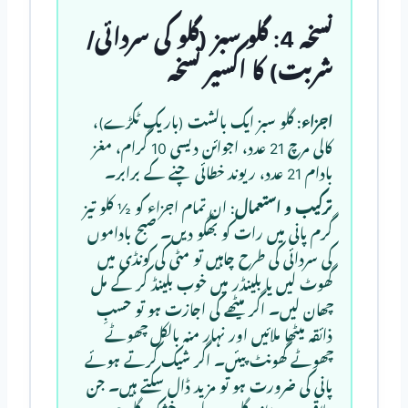
نسخہ 4: گلو سبز (گلو کی سردائی/
شربت) کا اکسیر نسخہ
اجزاء:
گلو سبز ایک بالشت (باریک ٹکڑے)،
کالی مرچ 21 عدد، اجوائن دیسی 10 گرام، مغز
بادام 21 عدد، ریوند خطائی چنے کے برابر۔
ترکیب و استعمال:
ان تمام اجزاء کو ½ کلو تیز
گرم پانی میں رات کو بھگو دیں۔ صبح باداموں
کی سردائی کی طرح چاہیں تو مٹی کی کونڈی میں
گھوٹ لیں یا بلینڈر میں خوب بلینڈ کر کے مل
چھان لیں۔ اگر میٹھے کی اجازت ہو تو حسبِ
ذائقہ میٹھا ملائیں اور نہار منہ بالکل چھوٹے
چھوٹے گھونٹ پیئں۔ اگر شیک کرتے ہوئے
پانی کی ضرورت ہو تو مزید ڈال سکتے ہیں۔ جن