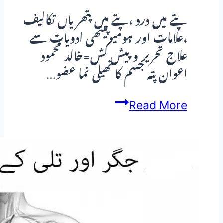
پتے میں درد ،پتے میں پتھریاں تکالیف
،علامات اور ہومیوپیتھی ادویات سے
علاج تحریر و پیش کش=خالد محمود
اعوان پتہ جسم کا تھیلی نما عضو…
پتے
Read More
میں
درد
،پتے
میں
پتھریاں
تکالیف