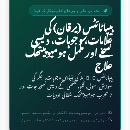
🌿 الشافی جگر و یرقان کلینیکل گائیڈ
ہیپاٹائٹس (یرقان) کی
علامات، وجوہات، دیسی
نسخے اور مکمل ہومیوپیتھک
علاج
ہیپاٹائٹس A, B, C کی بنیادی وجوہات، جگر کی
سوزش، مولی، گلو، ملٹھی کے دیسی نسخہ جات اور
7 مجرب ہومیوپیتھک شفائی ادویات
✍️ تحریر: ہومیوپیتھک ڈاکٹر و حکیم محمد اسلم
🔍 میڈیکل ریویو: ہومیوپیتھک ڈاکٹر صابر حسین