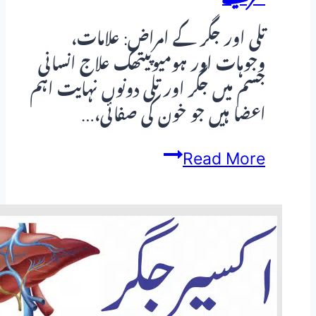
تلی اور جگر کے امراض: علامات،
وجوہات اور ہومیوپیتھک علاج انسانی
جسم میں جگر اور تلی دونوں نہایت اہم
اعضا ہیں جو خون کی صفائی،…
تلی
Read More
اور
جگر
کی
بیماریاں:
علامات،
وجوہات،