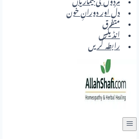
مردوں کی بیماریاں
دل اور دورانِ خون
متفرق
انڈیکس
رابطہ کریں