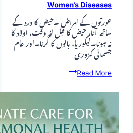
Women’s Diseases
عورتوں کے امراض ۔حیض کا درد کے
ساتھ آنا، حیض کا قبل از وقت، اولاد کا
نہ ہونا۔لیکوریا، بالوں کا گرنا۔اور عام
جسمانی کمزوری
Women’s
Read More
Diseases