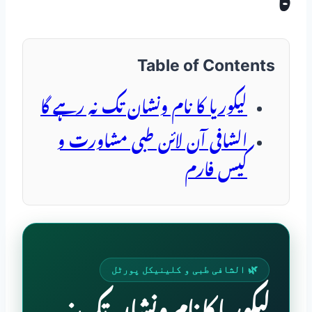
گا
Table of Contents
لیکوریا کا نام ونشان تک نہ رہے گا
الشافی آن لائن طبی مشاورت و
کیس فارم
🌿 الشافی طبی و کلینیکل پورٹل
لیکوریا کا نام ونشان تک نہ