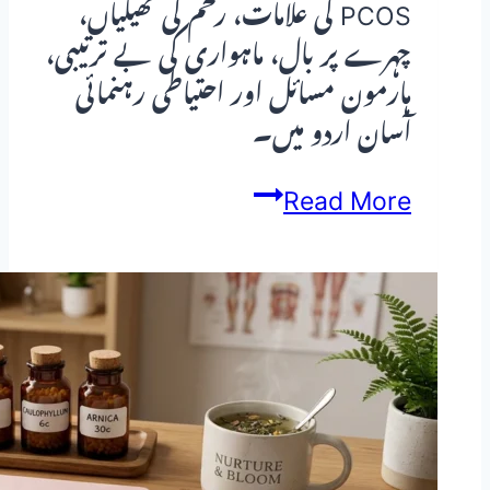
PCOS کی علامات، رحم کی تھیلیاں،
چہرے پر بال، ماہواری کی بے ترتیبی،
ہارمون مسائل اور احتیاطی رہنمائی
آسان اردو میں۔
PCOS
Read More
(پی
سی
او
ایس):
علامات،
رحم
کی