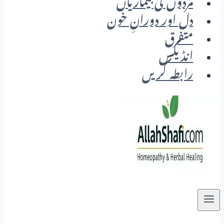
مردوں کی بیماریاں
دل اور دورانِ خون
متفرق
انڈیکس
رابطہ کریں