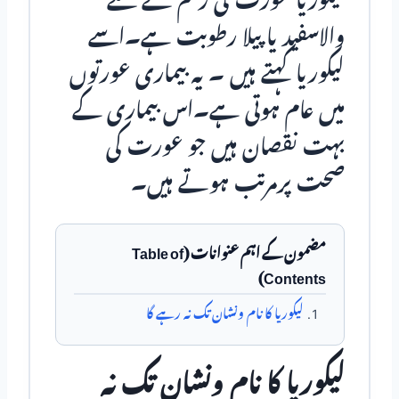
لیکوریا عورت کی رحم سے نکلنے
والاسفید یا پیلا رطوبت ہے۔اسے
لیکوریا کہتے ہیں ۔ یہ بیماری عورتوں
میں عام ہوتی ہے۔اس بیماری کے
بہت نقصان ہیں جو عورت کی
صحت پرمرتب ہوتے ہیں۔
مضمون کے اہم عنوانات (Table of
Contents)
لیکوریا کا نام ونشان تک نہ رہے گا
لیکوریا کا نام ونشان تک نہ