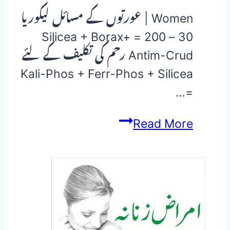
علاج
Women | عورتوں کے مسائل لیکوریا
30 – 200 = Silicea + Borax+
Antim-Crud رحم کی تکلیف کے لئے
Kali-Phos + Ferr-Phos + Silicea
=…
خواتین
Read More
کی
صحت
و
امراض
(Women’s