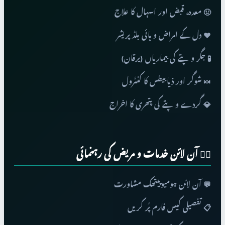
🤢 معدہ، قبض اور اسہال کا علاج
❤️ دل کے امراض و ہائی بلڈ پریشر
🧪 جگر و پتے کی بیماریاں (یرقان)
🍬 شوگر اور ذیابیطس کا کنٹرول
💎 گردے و پتے کی پتھری کا اخراج
👨‍⚕️ آن لائن خدمات و مریض کی رہنمائی
💬 آن لائن ہومیوپیتھک مشاورت
📋 تفصیلی کیس فارم پُر کریں