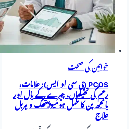
خواتین کی صحت
PCOS (پی سی او ایس): علامات،
رحم کی تھیلیاں، چہرے کے بال اور
بانجھ پن کا مکمل ہومیوپیتھک و ہربل
علاج