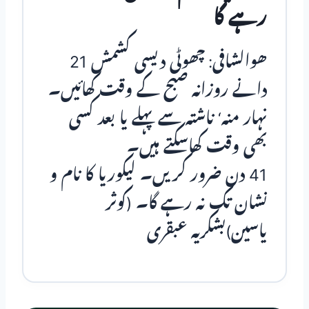
رہے گا
ھوالشافی: چھوٹی دیسی کشمش 21
دانے روزانہ صبح کے وقت کھائیں۔
نہار منہ‘ ناشتہ سے پہلے یا بعد کسی
بھی وقت کھاسکتے ہیں۔
41 دن ضرور کریں۔ لیکوریا کا نام و
نشان تک نہ رہے گا۔ (کوثر
یاسین)بشکریہ عبقری