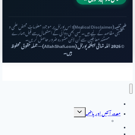
طبی تنبیہ (Medical Disclaimer):
اس پورٹل پر موجود معلومات محض علمی و
تعلیمی مقاصد کے لیے ہیں۔ کسی بھی دوائی کے استعمال سے قبل ہمارے
مستند معالجین سے آن لائن مشورہ ضرور حاصل کریں۔
© 2026 اللہ شافی ہیلتھ پورٹل (AllahShafi.com) — جملہ حقوق محفوظ
ہیں۔
صفحہ اول
Toggle
معدہ، آنتیں اور ہاضمہ
child
menu
جگر کے امراض
جگر کے امراض
خواتین کی صحت