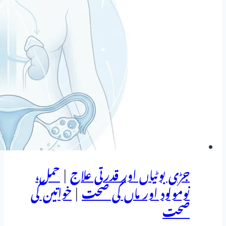
جڑی بوٹیاں اور قدرتی علاج
|
حمل،
نومولود اور ماں کی صحت
|
خواتین کی
صحت