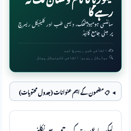
رہے گا
سائنسی ہومیوپیتھک، دیسی طب اور کلینیکل ریسرچ
پر مبنی جامع گائیڈ
✍️ الشافی طبی ریسرچ ٹیم
🔍 میڈیکل ریویو: الشافی کلینیکل پینل
📋 مضمون کے اہم عنوانات (جدول محتویات)