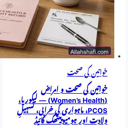
تھیلیاں،
چہرے
کے
بال
اور
بانجھ
پن
خواتین کی صحت
کا
مکمل
خواتین کی صحت و امراض
ہومیوپیتھک
(Women’s Health) — لیکوریا،
و
PCOS، ماہواری کی خرابی، تسہیلِ
ہربل
ولادت اور ہومیوپیتھک گائیڈ