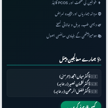
👩 خواتین کی صحت اور PCOS گائیڈ
🧔 مردانہ بیماریاں اور پیچیدہ امراض
🌿 دیسی طب، ہربل و نباتاتی نسخے
📚 ہومیوپیتھی کے بنیادی سائنسی اصول
🩺 ہمارے معالجین پینل
🇩🇪
ڈاکٹر میاں امجد
(جرمنی)
🇬🇧
ڈاکٹر لقمان نصیر
(برطانیہ)
🇬🇧
ڈاکٹر فضل الرحمن
(برطانیہ)
کیس فارم پُر کریں ←