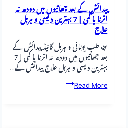
پیدائش کے بعد چھاتیوں میں دودھ نہ
اترنا یا کمی | 7 بہترین دیسی و ہربل
علاج
🌿 طبِ یونانی و ہربل گائیڈ پیدائش کے
بعد چھاتیوں میں دودھ نہ اترنا یا کمی | 7
بہترین دیسی و ہربل علاج پیدائش کے…
پیدائش
Read More
کے
بعد
چھاتیوں
میں