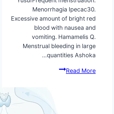
YusufFrequent menstruation.
Menorrhagia Ipecac30.
Excessive amount of bright red
blood with nausea and
vomiting. Hamamelis Q.
Menstrual bleeding in large
quantities Ashoka…
Heavy
Read More
Menstrual
Bleeding