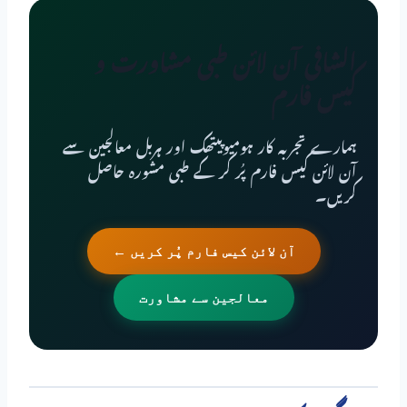
الشافی آن لائن طبی مشاورت و
کیس فارم
ہمارے تجربہ کار ہومیوپیتھک اور ہربل معالجین سے
آن لائن کیس فارم پُر کر کے طبی مشورہ حاصل
کریں۔
آن لائن کیس فارم پُر کریں ←
معالجین سے مشاورت