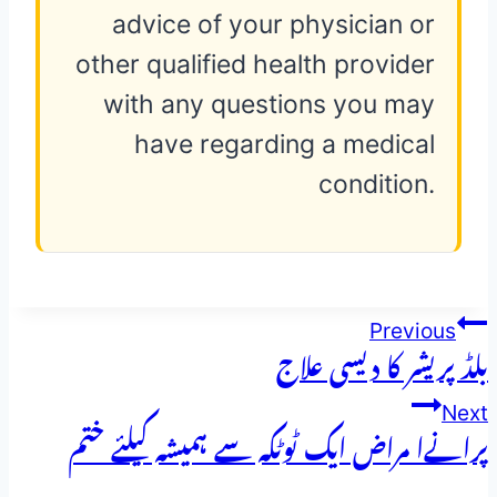
advice of your physician or
other qualified health provider
with any questions you may
have regarding a medical
condition.
پوسٹوں
Previous
بلڈ پریشر کا دیسی علاج
کی
Next
نیویگیشن
پرانےا مراض ایک ٹوٹکہ سے ہمیشہ کیلئے ختم