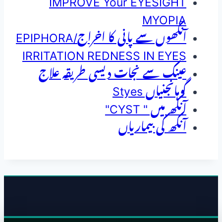
IMPROVE Your EYESIGHT
MYOPIA
EPIPHORA/آنکھوں سے پانی کا اخراج
IRRITATION REDNESS IN EYES
عینک سے نجات دیسی طریقہ علاج
گوہانجنیاں Styes
آنکھ میں " CYST"
آنکھ کی بیماریاں