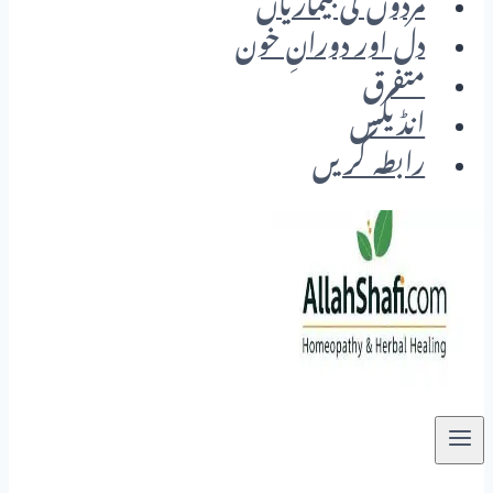
مردوں کی بیماریاں
دل اور دورانِ خون
متفرق
انڈیکس
رابطہ کریں