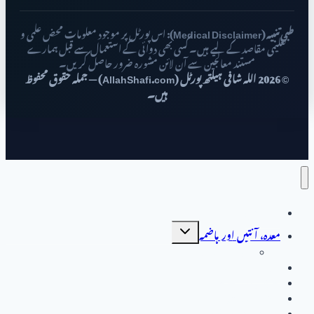
طبی تنبیہ (Medical Disclaimer):
اس پورٹل پر موجود معلومات محض علمی و
تعلیمی مقاصد کے لیے ہیں۔ کسی بھی دوائی کے استعمال سے قبل ہمارے
مستند معالجین سے آن لائن مشورہ ضرور حاصل کریں۔
© 2026 اللہ شافی ہیلتھ پورٹل (AllahShafi.com) — جملہ حقوق محفوظ
ہیں۔
صفحہ اول
Toggle
معدہ، آنتیں اور ہاضمہ
child
menu
جگر کے امراض
جگر کے امراض
خواتین کی صحت
مردوں کی بیماریاں
دل اور دورانِ خون