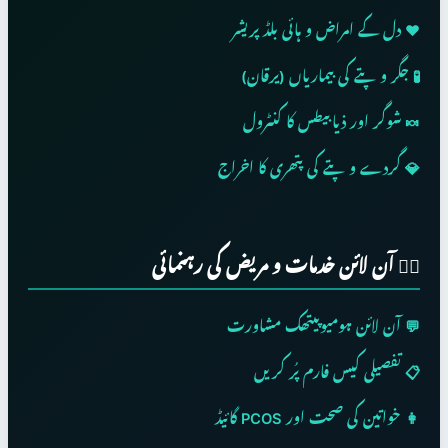
❤️ دل کے امراض و ہائی بلڈ پریشر
🧪 جگر و پتے کی بیماریاں (یرقان)
🍬 شوگر اور ذیابیطس کا کنٹرول
💎 گردے و پتے کی پتھری کا اخراج
👨‍⚕️ آن لائن خدمات و مریض کی رہنمائی
💬 آن لائن ہومیوپیتھک مشاورت
📋 تفصیلی کیس فارم پُر کریں
👩 خواتین کی صحت اور PCOS گائیڈ