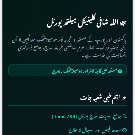
🌿 اللہ شافی کلینیکل ہیلتھ پورٹل
پاکستان اور یورپ کے مستند و تجربہ کار ہومیوپیتھک معالجین کا آن
لائن نیٹ ورک۔ ہمارا عزم سائنسی طریقہ علاج، جامع ڈائرکٹری
انسانیت کی خدمت ہے۔
🏥 مستند طبی گائیڈ لائنز اور ہومیوپیتھک ریسرچ
📌 اہم طبی شعبہ جات
🔍 جامع ادویات سرچ پورٹل (789 Items)
🤢 معدہ، قبض اور اسہال کا علاج