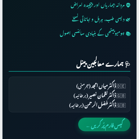
🧔 مردانہ بیماریاں اور پیچیدہ امراض
🌿 دیسی طب، ہربل و نباتاتی نسخے
📚 ہومیوپیتھی کے بنیادی سائنسی اصول
🩺 ہمارے معالجین پینل
🇩🇪
ڈاکٹر میاں امجد
(جرمنی)
🇬🇧
ڈاکٹر لقمان نصیر
(برطانیہ)
🇬🇧
ڈاکٹر فضل الرحمن
(برطانیہ)
کیس فارم پُر کریں ←