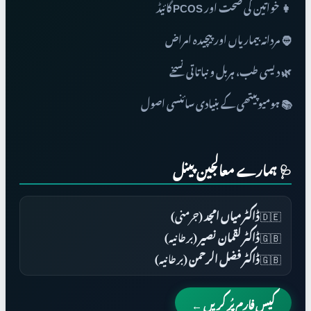
👩 خواتین کی صحت اور PCOS گائیڈ
🧔 مردانہ بیماریاں اور پیچیدہ امراض
🌿 دیسی طب، ہربل و نباتاتی نسخے
📚 ہومیوپیتھی کے بنیادی سائنسی اصول
🩺 ہمارے معالجین پینل
🇩🇪
ڈاکٹر میاں امجد
(جرمنی)
🇬🇧
ڈاکٹر لقمان نصیر
(برطانیہ)
🇬🇧
ڈاکٹر فضل الرحمن
(برطانیہ)
کیس فارم پُر کریں ←