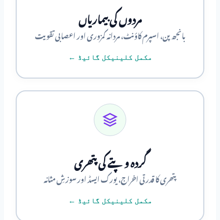
مردوں کی بیماریاں
بانجھ پن، اسپرم کاؤنٹ، مردانہ کمزوری اور اعصابی تقویت
مکمل کلینیکل گائیڈ ←
گردہ و پتے کی پتھری
پتھری کا قدرتی اخراج، یورک ایسڈ اور سوزشِ مثانہ
مکمل کلینیکل گائیڈ ←