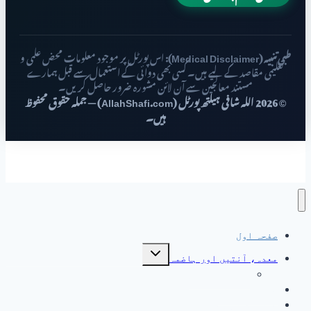
طبی تنبیہ (Medical Disclaimer):
اس پورٹل پر موجود معلومات محض علمی و
تعلیمی مقاصد کے لیے ہیں۔ کسی بھی دوائی کے استعمال سے قبل ہمارے
مستند معالجین سے آن لائن مشورہ ضرور حاصل کریں۔
© 2026 اللہ شافی ہیلتھ پورٹل (AllahShafi.com) — جملہ حقوق محفوظ
ہیں۔
صفحہ اول
Toggle
معدہ، آنتیں اور ہاضمہ
child
menu
جگر کے امراض
جگر کے امراض
خواتین کی صحت