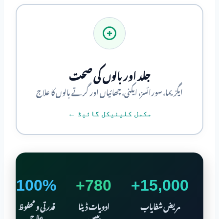
جلد اور بالوں کی صحت
ایگزیما، سورائسز، ایکنی، چھائیاں اور گرتے بالوں کا علاج
مکمل کلینیکل گائیڈ ←
100%
780+
15,000+
مریض شفایاب
ادویات ڈیٹا
قدرتی و محفوظ
بیس
علاج