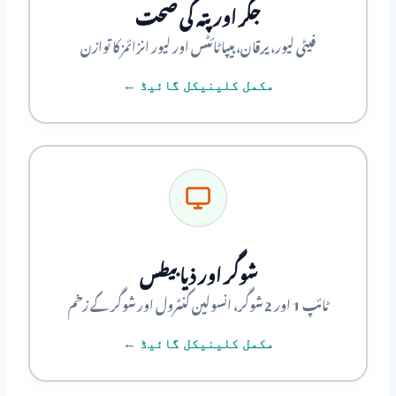
جگر اور پتہ کی صحت
فیٹی لیور، یرقان، ہیپاٹائٹس اور لیور انزائمز کا توازن
مکمل کلینیکل گائیڈ ←
شوگر اور ذیابیطس
ٹائپ 1 اور 2 شوگر، انسولین کنٹرول اور شوگر کے زخم
مکمل کلینیکل گائیڈ ←