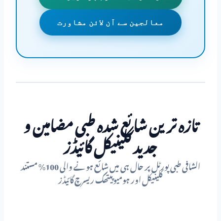
معالجین سے آن لائن مشاورت
تازہ ترین شائع شدہ طبی مضامین و
جدید کلینیکل گائیڈز
الشافی طبی پورٹل پر حال ہی میں شائع ہونے والی 100% مستند
کلینیکل اور ہومیوپیتھک ریسرچ گائیڈز