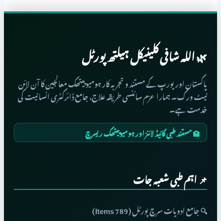
🌿 اللہ شافی کلینیکل ہیلتھ پورٹل
پاکستان اور یورپ کے مستند و تجربہ کار ہومیوپیتھک معالجین کا آن لائن
نیٹ ورک۔ ہمارا عزم سائنسی طریقہ علاج، جامع ڈائرکٹری انسانیت کی
خدمت ہے۔
🏥 مستند طبی گائیڈ لائنز اور ہومیوپیتھک ریسرچ
📌 اہم طبی شعبہ جات
🔍 جامع ادویات سرچ پورٹل (789 Items)