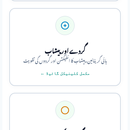
گردے اور پیشاب
ہائی کریٹانین، پیشاب کا انفیکشن اور گردوں کی تقویت
مکمل کلینیکل گائیڈ ←