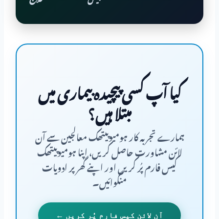
کیا آپ کسی پیچیدہ بیماری میں
مبتلا ہیں؟
ہمارے تجربہ کار ہومیوپیتھک معالجین سے آن
لائن مشاورت حاصل کریں، اپنا ہومیوپیتھک
کیس فارم پُر کریں اور اپنے گھر پر ادویات
منگوائیں۔
آن لائن کیس فارم پُر کریں ←