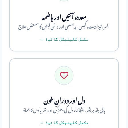
معدہ، آنتیں اور ہاضمہ
السر، تیزابیت، گیس، بدہضمی اور دائمی قبض کا مستقل علاج
مکمل کلینیکل گائیڈ ←
دل اور دورانِ خون
ہائی بلڈ پریشر، اینجائنا، دل کی دھڑکن اور شریانوں کا جماؤ
مکمل کلینیکل گائیڈ ←