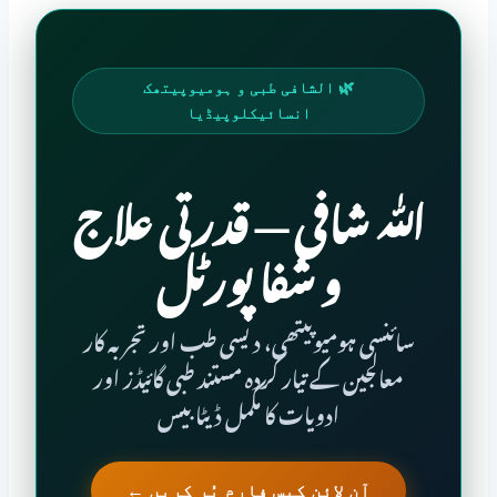
🌿 الشافی طبی و ہومیوپیتھک
انسائیکلوپیڈیا
الـلّٰـہ شـافـی — قدرتی علاج
و شفا پورٹل
سائنسی ہومیوپیتھی، دیسی طب اور تجربہ کار
معالجین کے تیار کردہ مستند طبی گائیڈز اور
ادویات کا مکمل ڈیٹا بیس
آن لائن کیس فارم پُر کریں ←