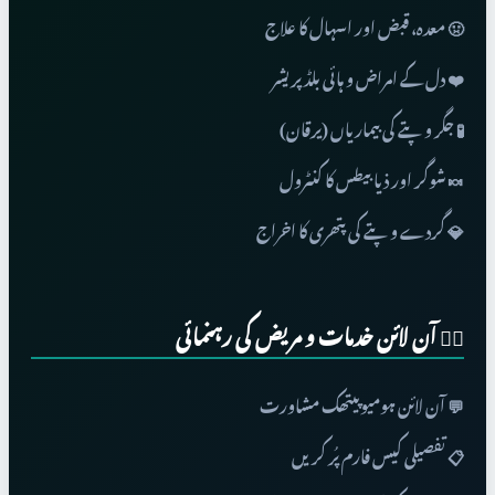
🤢 معدہ، قبض اور اسہال کا علاج
❤️ دل کے امراض و ہائی بلڈ پریشر
🧪 جگر و پتے کی بیماریاں (یرقان)
🍬 شوگر اور ذیابیطس کا کنٹرول
💎 گردے و پتے کی پتھری کا اخراج
👨‍⚕️ آن لائن خدمات و مریض کی رہنمائی
💬 آن لائن ہومیوپیتھک مشاورت
📋 تفصیلی کیس فارم پُر کریں