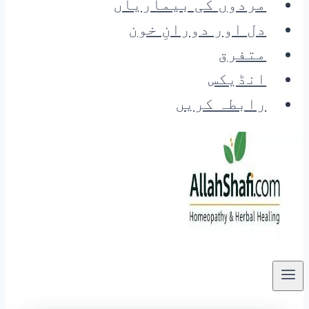
مردوں کی بیماریاں
دل اور دورانِ خون
متفرق
انڈیکس
رابطہ کریں