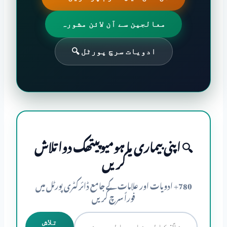
معالجین سے آن لائن مشورہ
ادویات سرچ پورٹل 🔍
🔍 اپنی بیماری یا ہومیوپیتھک دوا تلاش
کریں
780+ ادویات اور علامات کے جامع ڈائرکٹری پورٹل میں
فوراً سرچ کریں
تلاش