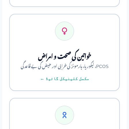
خواتین کی صحت و امراض
PCOS، لیکوریا، ہارمونز کی خرابی اور حیض کی بے قاعدگی
مکمل کلینیکل گائیڈ ←