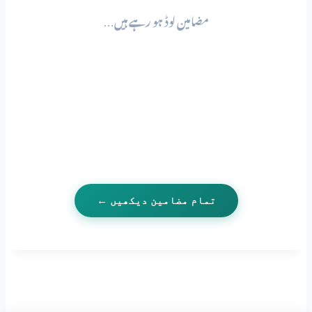
مضامین لوڈ ہو رہے ہیں…
تمام مضامین دیکھیں ←