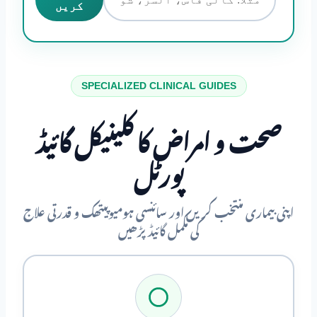
کریں
SPECIALIZED CLINICAL GUIDES
صحت و امراض کا کلینیکل گائیڈ
پورٹل
اپنی بیماری منتخب کریں اور سائنسی ہومیوپیتھک و قدرتی علاج
کی مکمل گائیڈ پڑھیں