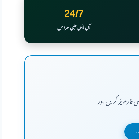
24/7
آن لائن طبی سروس
فارم پُر کریں اور
ت