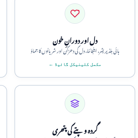
دل اور دورانِ خون
ہائی بلڈ پریشر، اینجائنا، دل کی دھڑکن اور شریانوں کا جماؤ
مکمل کلینیکل گائیڈ ←
گردہ و پتے کی پتھری