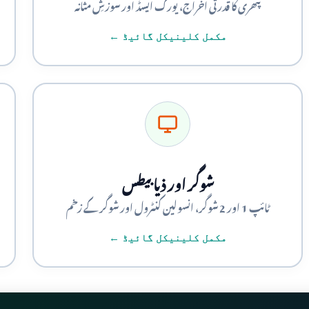
پتھری کا قدرتی اخراج، یورک ایسڈ اور سوزشِ مثانہ
مکمل کلینیکل گائیڈ ←
شوگر اور ذیابیطس
ٹائپ 1 اور 2 شوگر، انسولین کنٹرول اور شوگر کے زخم
مکمل کلینیکل گائیڈ ←