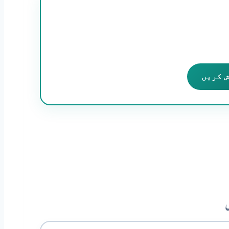
ش کریں
ں