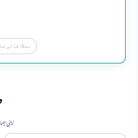
ص
اپنی بی