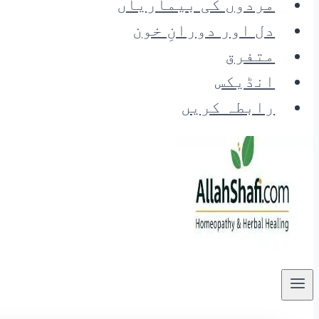
مردوں کی بیماریاں
دل اور دورانِ خون
متفرق
انڈیکس
رابطہ کریں