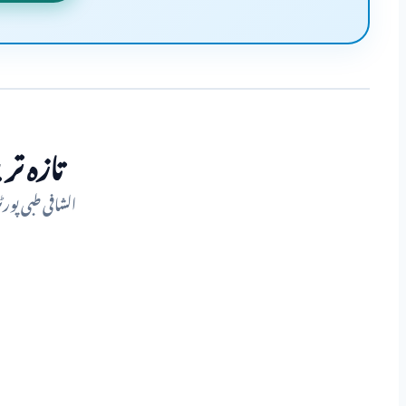
تازہ تر
الشافی طبی پورٹل پر حال ہی 