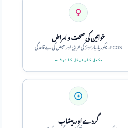
خواتین کی صحت و امراض
PCOS، لیکوریا، ہارمونز کی خرابی اور حیض کی بے قاعدگی
مکمل کلینیکل گائیڈ ←
گردے اور پیشاب