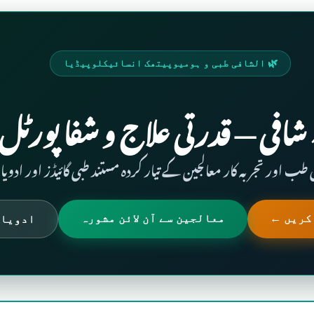
🌿 الشافی طبی و ہومیوپیتھک انسائیکلوپیڈیا
ّٰـہ شـافـی — قدرتی علاج و شفا پورٹل
طب اور تجربہ کار معالجین کے تیار کردہ مستند طبی گائیڈز اور ادویا
 کریں ←
معالجین سے آن لائن مشورہ
ادویات