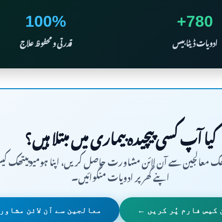
100%
780+
ادویات ڈیٹا بیس
قدرتی و محفوظ علاج
کیا آپ کسی پیچیدہ بیماری میں مبتلا ہیں؟
ھک معالجین سے آن لائن مشاورت حاصل کریں، اپنا ہومیوپیتھک کیس 
اپنے گھر پر ادویات منگوائیں۔
 کیس فارم پُر کریں ←
معالجین سے آن لائن مشاور