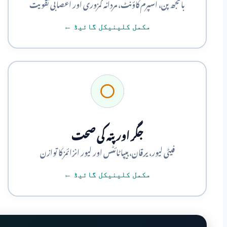
بانجھ پن، اسپرم کاؤنٹ، مردانہ کمزوری اور اعصابی تقویت
مکمل کلینیکل گائیڈ ←
جگر اور پتہ کی صحت
فیٹی لیور، یرقان، ہیپاٹائٹس اور لیور انزائمز کا توازن
مکمل کلینیکل گائیڈ ←