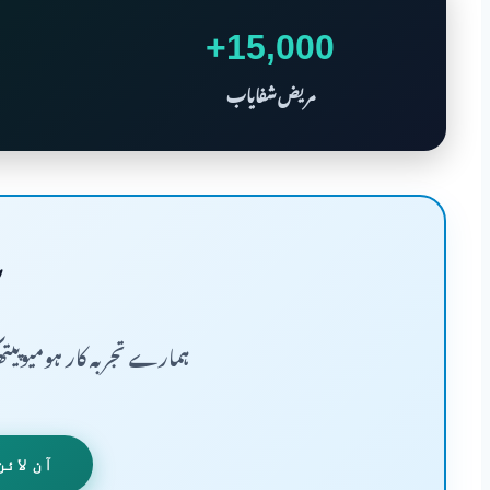
15,000+
مریض شفایاب
ہمارے تجربہ کار ہومیوپیت
آن لائن