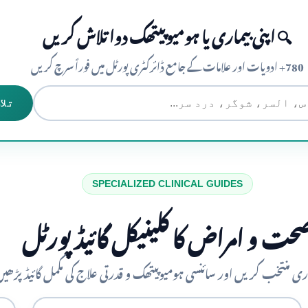
🔍 اپنی بیماری یا ہومیوپیتھک دوا تلاش کریں
780+ ادویات اور علامات کے جامع ڈائرکٹری پورٹل میں فوراً سرچ کریں
تلا
SPECIALIZED CLINICAL GUIDES
حت و امراض کا کلینیکل گائیڈ پورٹل
ماری منتخب کریں اور سائنسی ہومیوپیتھک و قدرتی علاج کی مکمل گائیڈ پڑھی