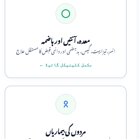
معدہ، آنتیں اور ہاضمہ
السر، تیزابیت، گیس، بدہضمی اور دائمی قبض کا مستقل علاج
مکمل کلینیکل گائیڈ ←
مردوں کی بیماریاں