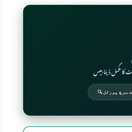
ت کا مکمل ڈیٹا بیس
 سرچ پورٹل 🔍