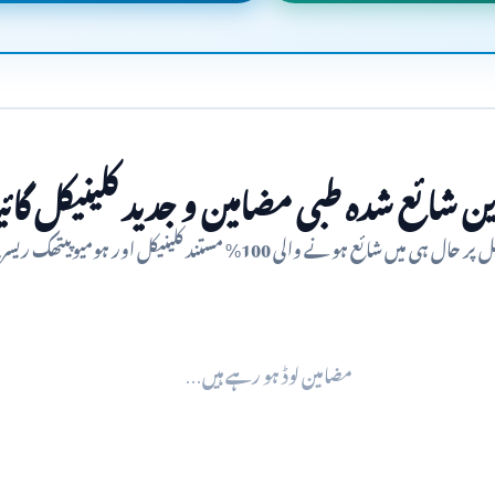
ین شائع شدہ طبی مضامین و جدید کلینیکل گائی
میں شائع ہونے والی 100% مستند کلینیکل اور ہومیوپیتھک ریسرچ گائیڈز
مضامین لوڈ ہو رہے ہیں…