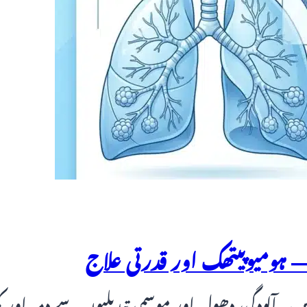
 — ہومیوپیتھک اور قدرتی علاج
ں۔ آلودگی، دھول اور موسمی تبدیلیوں سے دمہ اور ک