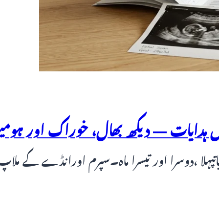
ینیکل ہدایات — دیکھ بھال، خوراک اور ہوم
دایاتپہلا ،دوسرا اور تیسرا ماہ۔سپرم اورانڈے کے م