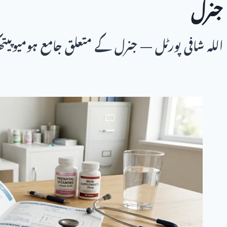
جنرل
اللہ شافی پورٹل — جنرل کے متعلق جامع ہومیوپیت