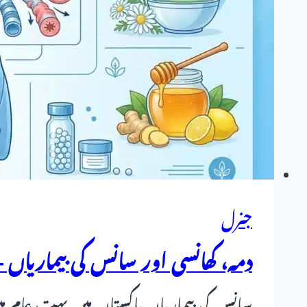
غلط
تشخیص،
موروثی
امراض
اور
قوتِ
مدافعت
کی
کمزوری
جنرل
کا
کلینیکل
دمہ، کھانسی اور سانس کی بیماریاں
تجزیہ
سانس کی بیماریاں پاکستان میں بہت عام ہی