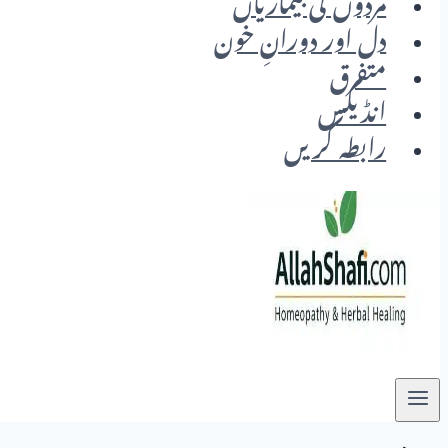
مردوں کی بیماریاں
دل اور دورانِ خون
متفرق
انڈیکس
رابطہ کریں