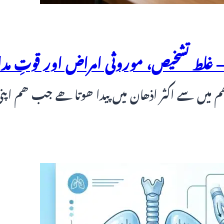
 غلط تشخیص، موروثی امراض اور قوتِ مداف
ھم میں سے اکثر اذھان میں پیدا ھوتا ھے جب ھم اپ