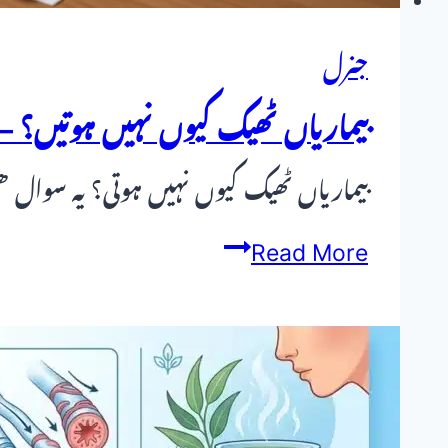
ہومیوپیتھک
جنرل
علاج
بیماریاں ٹھیک کیوں نہیں ہوتیں؟ —
بیماریاں ٹھیک کیوں نہیں ہوتی؟ یہ سوال 
بیماریاں
Read More
ٹھیک
کیوں
نہیں
ہوتیں؟
—