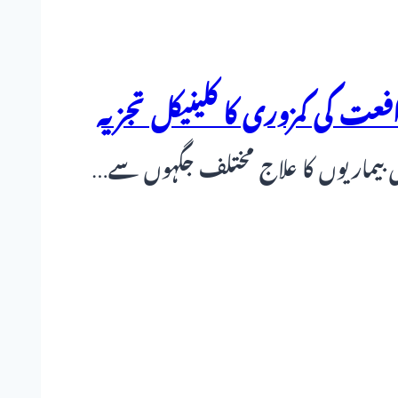
عت کی کمزوری کا کلینیکل تجزیہ
نی بیماریوں کا علاج مختلف جگہوں سے…