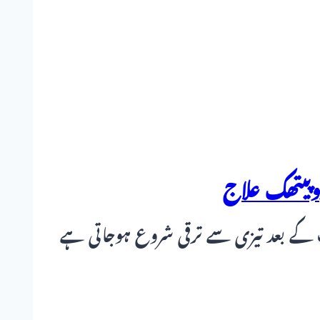
یوپیتھک علاج
لاپ کے بعد تیزی سے ترقی شروع ہوجاتی ہے