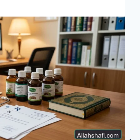
خواتین
کے
لیے
ماہ
بہ
ماہ
کلینیکل
ہدایات
—
دیکھ
بھال،
خوراک
اور