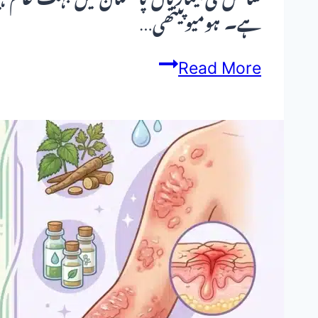
ہے۔ ہومیوپیتھی…
دمہ،
Read More
کھانسی
اور
سانس
کی
بیماریاں
—
ہومیوپیتھک
اور
قدرتی