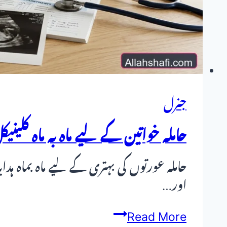
جنرل
حاملہ خواتین کے لیے ماہ بہ ماہ کل
حاملہ عورتوں کی بہتری کے لیے ماہ بماہ ہ
اور…
حاملہ
Read More