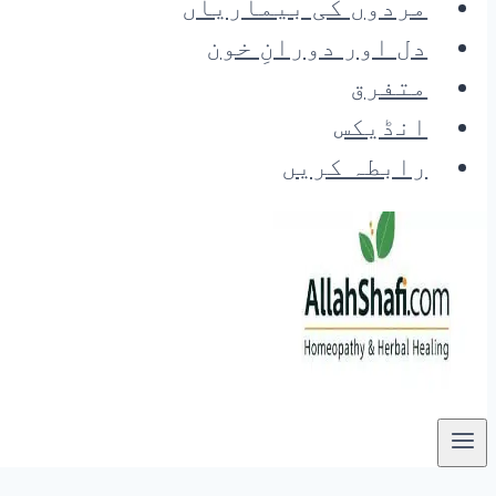
مردوں کی بیماریاں
دل اور دورانِ خون
متفرق
انڈیکس
رابطہ کریں