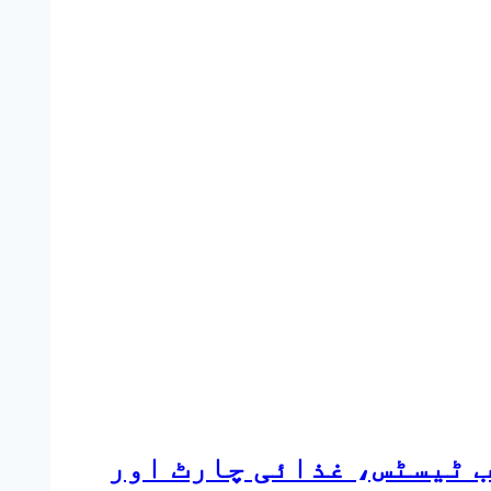
ات، تشخیصی لیب ٹیسٹس، غذائی چارٹ اور