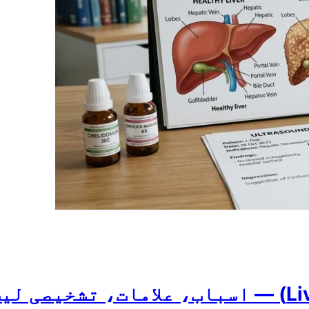
جگر کا سکڑنا (Liver Cirrhosis) — اسباب، علام