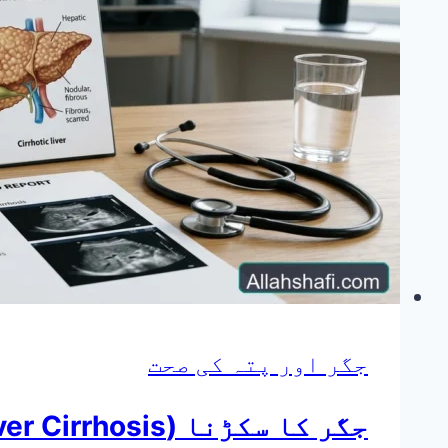
دودھ
نہ
اترنا
یا
کمی
|
7
بہترین
دیسی
و
جگر اور پتہ کی صحت
ہربل
علاج