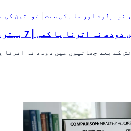
 نومولود اور ماں کی صحت
|
خواتین کی ص
 یا کمی | 7 بہترین دیسی و ہربل علاج