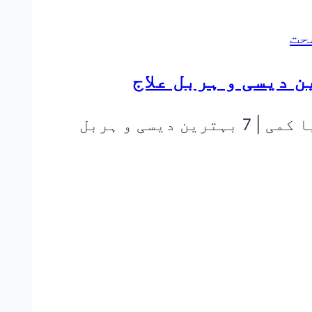
حت
🌿 طبِ یونانی و ہربل گائیڈ پیدائش کے بعد چھاتیوں میں دودھ نہ اترنا یا کمی | 7 بہترین دیسی و ہربل