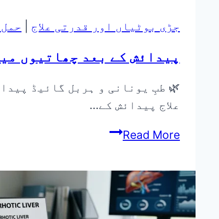
جڑی بوٹیاں اور قدرتی علاج
|
حمل،
پیدائش کے بعد چھاتیوں میں دودھ نہ اترنا
علاج پیدائش کے…
پیدائش
Read More
کے
بعد
چھاتیوں
میں