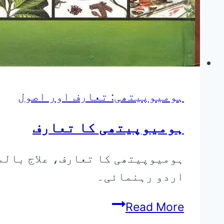
ہومیوپیتھی: تعارف اور اصول
ہومیوپیتھی کا تعارف
ہومیوپیتھی کا تعارف، علاج بالمث
اردو رہنمائی۔
ہومیوپیتھی
Read More
کا