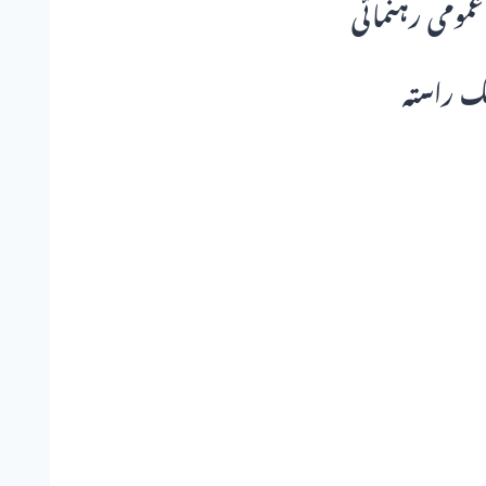
مومی رہنمائی
ک راستہ