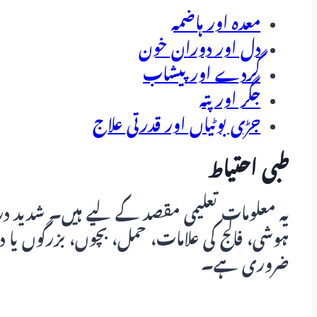
معدہ اور ہاضمہ
دل اور دوران خون
گردے اور پیشاب
جگر اور پتہ
جڑی بوٹیاں اور قدرتی علاج
طبی احتیاط
یہ معلومات تعلیمی مقصد کے لیے ہیں۔ شدید درد
ہوشی، فالج کی علامات، حمل، بچوں، بزرگوں یا دا
ضروری ہے۔