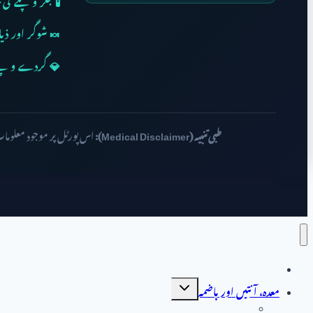
🧪 جگر و پتے کی 
🍬 شوگر اور ذیا
💎 گردے و پتے 
طبی تنبیہ (Medical Disclaimer):
اس پورٹل پر موجود معلوما
صفحہ اول
Toggle
معدہ، آنتیں اور ہاضمہ
child
menu
جگر کے امراض