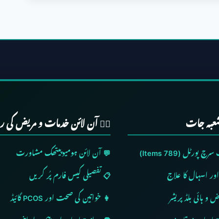
شعبہ جات
👨‍⚕️ آن لائن خدمات و مریض کی رہ
پورٹل (789 Items)
💬 آن لائن ہومیوپیتھک مشاورت
ور اسہال کا علاج
📋 تفصیلی کیس فارم پُر کریں
و ہائی بلڈ پریشر
👩 خواتین کی صحت اور PCOS گائیڈ