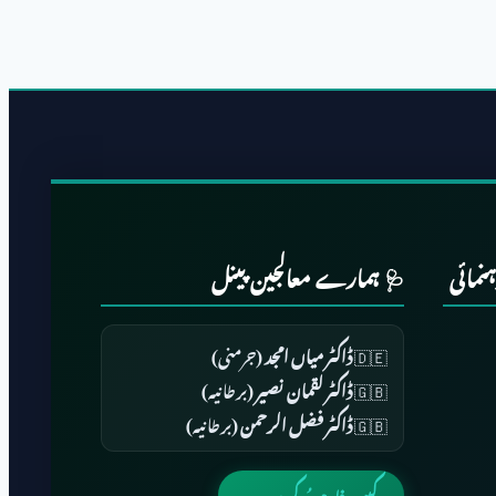
نمائی
🩺 ہمارے معالجین پینل
🇩🇪
ڈاکٹر میاں امجد
(جرمنی)
🇬🇧
ڈاکٹر لقمان نصیر
(برطانیہ)
🇬🇧
ڈاکٹر فضل الرحمن
(برطانیہ)
کیس فارم پُر کریں ←