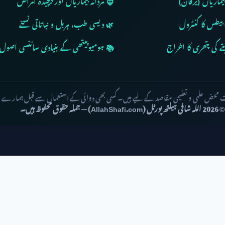
بیماریاں (یرقان)
🧔 مردانہ بیماریاں اور پیچیدہ امراض
بیطس کا کنٹرول
🌿 دیسی طب، ہربل و نباتاتی نسخے
کی پتھری کا اخراج
📚 ہومیوپیتھی کے بنیادی سائنسی اصول
ت محض علمی و تعلیمی مقاصد کے لیے ہیں۔ کسی بھی دوائی کے استعمال سے قبل ہمارے
© 2026 اللہ شافی ہیلتھ پورٹل (AllahShafi.com) — جملہ حقوق محفوظ ہیں۔