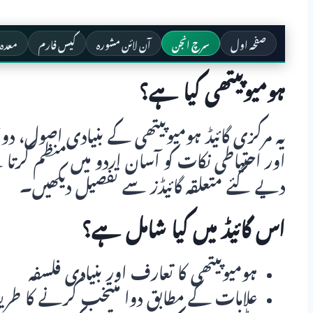
صفحہ اول
سرچ انجن
آن لائن مشورہ
کیس فارم
معدہ 
ہومیوپیتھی کیا ہے؟
یہ مرکزی گائیڈ ہومیوپیتھی کے بنیادی اصول، دو
اور احتیاطی نکات کو آسان اردو میں منظم کرتا 
دیے گئے متعلقہ گائیڈز سے تفصیل دیکھیں۔
اس گائیڈ میں کیا شامل ہے؟
ہومیوپیتھی کا تعارف اور بنیادی فلسفہ
علامات کے مطابق دوا منتخب کرنے کا طریق