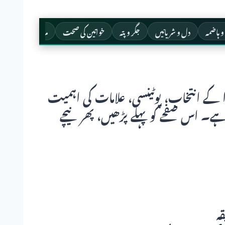
و ہاضمہ
دل و شریانیں
جگر و پتہ
خواتین کی صحت
مردوں کے امراض
ا کے انتخاب، پوٹینسی، علامات کی اہمیت
ہے۔ اس صفحے کو پہلے پڑھیں، پھر نیچے
ہ