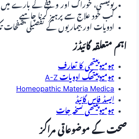
پوٹینسی، خوراک اور وقفے کے بارے میں ع
کب خود علاج سے پرہیز کرنا چاہیے
ادویات اور بیماریوں کے تفصیلی صفحات ت
اہم متعلقہ گائیڈز
ہومیوپیتھی کا تعارف
ہومیوپیتھک ادویات A-Z
Homeopathic Materia Medica
ایسڈ فاس گائیڈ
ہومیوپیتھی نسخہ جات
صحت کے موضوعاتی مراکز