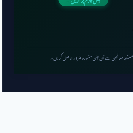
 مستند معالجین سے آن لائن مشورہ ضرور حاصل کریں۔