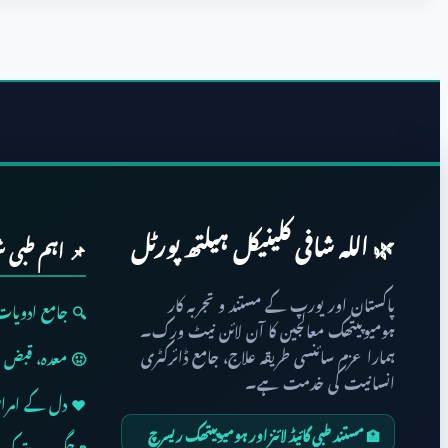
🌿 اللہ شافی کلینیکل ہیلتھ پورٹل
📌 اہم طبی 
پاکستان اور یورپ کے مستند و تجربہ کار
🔍 جامع ادویات سرچ 
ہومیوپیتھک معالجین کا آن لائن نیٹ ورک۔
ہمارا عزم سائنسی طریقہ علاج، جامع ڈائرکٹری
🤢 معدہ، قبض ا
انسانیت کی خدمت ہے۔
❤️ دل کے امراض 
🏥 مستند طبی گائیڈ لائنز اور ہومیوپیتھک ریسرچ