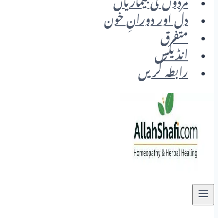
مردوں کی بیماریاں
دل اور دورانِ خون
متفرق
انڈیکس
رابطہ کریں