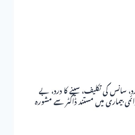
، سانس کی تکلیف، سینے کا درد، بے
ئمی بیماری میں مستند ڈاکٹر سے مشورہ