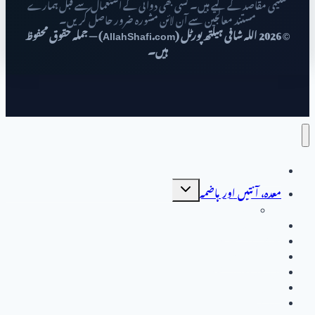
تعلیمی مقاصد کے لیے ہیں۔ کسی بھی دوائی کے استعمال سے قبل ہمارے
مستند معالجین سے آن لائن مشورہ ضرور حاصل کریں۔
© 2026 اللہ شافی ہیلتھ پورٹل (AllahShafi.com) — جملہ حقوق محفوظ
ہیں۔
صفحہ اول
Toggle
معدہ، آنتیں اور ہاضمہ
child
menu
جگر کے امراض
جگر کے امراض
خواتین کی صحت
مردوں کی بیماریاں
دل اور دورانِ خون
متفرق
انڈیکس