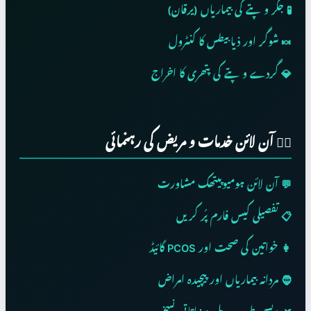
🧪 جگر و پتے کی بیماریاں (یرقان)
🍬 شوگر اور ذیابیطس کا کنٹرول
💎 گردے و پتے کی پتھری کا اخراج
👨‍⚕️ آن لائن خدمات و مریض کی رہنمائی
💬 آن لائن ہومیوپیتھک مشاورت
📋 تفصیلی کیس فارم پُر کریں
👩 خواتین کی صحت اور PCOS گائیڈ
🧔 مردانہ بیماریاں اور پیچیدہ امراض