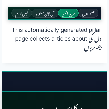
صفحہ اول
سرچ انجن
آن لائن مشورہ
کیس فارم
معدہ و 
This automatically generated pillar
page collects articles about دل کی
بیماریاں