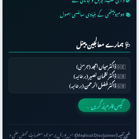
🌿 دیسی طب، ہربل و نباتاتی نسخے
📚 ہومیوپیتھی کے بنیادی سائنسی اصول
🩺 ہمارے معالجین پینل
🇩🇪
ڈاکٹر میاں امجد
(جرمنی)
🇬🇧
ڈاکٹر لقمان نصیر
(برطانیہ)
🇬🇧
ڈاکٹر فضل الرحمن
(برطانیہ)
کیس فارم پُر کریں ←
طبی تنبیہ (Medical Disclaimer):
اس پورٹل پر موجود معلومات محض علمی و