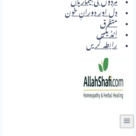
مردوں کی بیماریاں
دل اور دورانِ خون
متفرق
انڈیکس
رابطہ کریں