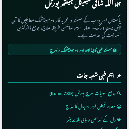
🌿 اللہ شافی کلینیکل ہیلتھ پورٹل
پاکستان اور یورپ کے مستند و تجربہ کار ہومیوپیتھک معالجین کا آن
لائن نیٹ ورک۔ ہمارا عزم سائنسی طریقہ علاج، جامع ڈائرکٹری
انسانیت کی خدمت ہے۔
🏥 مستند طبی گائیڈ لائنز اور ہومیوپیتھک ریسرچ
📌 اہم طبی شعبہ جات
🔍 جامع ادویات سرچ پورٹل (789 Items)
🤢 معدہ، قبض اور اسہال کا علاج
❤️ دل کے امراض و ہائی بلڈ پریشر