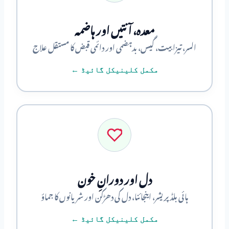
معدہ، آنتیں اور ہاضمہ
السر، تیزابیت، گیس، بدہضمی اور دائمی قبض کا مستقل علاج
مکمل کلینیکل گائیڈ ←
دل اور دورانِ خون
ہائی بلڈ پریشر، اینجائنا، دل کی دھڑکن اور شریانوں کا جماؤ
مکمل کلینیکل گائیڈ ←