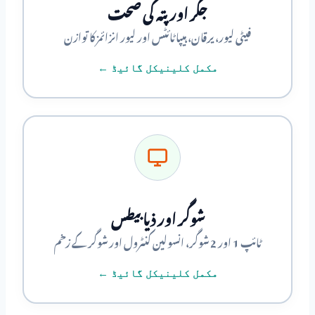
جگر اور پتہ کی صحت
فیٹی لیور، یرقان، ہیپاٹائٹس اور لیور انزائمز کا توازن
مکمل کلینیکل گائیڈ ←
شوگر اور ذیابیطس
ٹائپ 1 اور 2 شوگر، انسولین کنٹرول اور شوگر کے زخم
مکمل کلینیکل گائیڈ ←