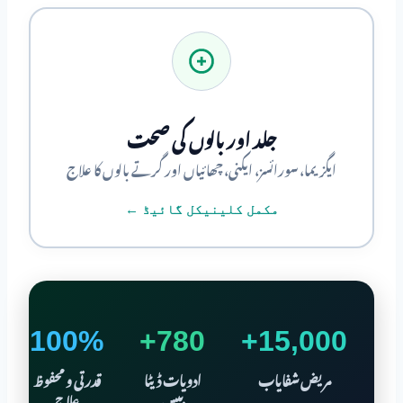
جلد اور بالوں کی صحت
ایگزیما، سورائسز، ایکنی، چھائیاں اور گرتے بالوں کا علاج
مکمل کلینیکل گائیڈ ←
100%
780+
15,000+
مریض شفایاب
ادویات ڈیٹا
قدرتی و محفوظ
بیس
علاج