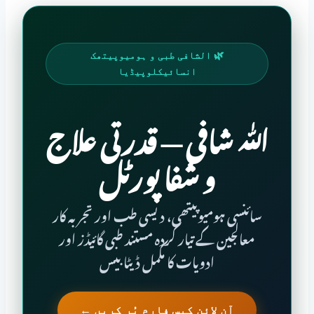
🌿 الشافی طبی و ہومیوپیتھک
انسائیکلوپیڈیا
الـلّٰـہ شـافـی — قدرتی علاج
و شفا پورٹل
سائنسی ہومیوپیتھی، دیسی طب اور تجربہ کار
معالجین کے تیار کردہ مستند طبی گائیڈز اور
ادویات کا مکمل ڈیٹا بیس
آن لائن کیس فارم پُر کریں ←