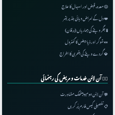
🤢 معدہ، قبض اور اسہال کا علاج
❤️ دل کے امراض و ہائی بلڈ پریشر
🧪 جگر و پتے کی بیماریاں (یرقان)
🍬 شوگر اور ذیابیطس کا کنٹرول
💎 گردے و پتے کی پتھری کا اخراج
👨‍⚕️ آن لائن خدمات و مریض کی رہنمائی
💬 آن لائن ہومیوپیتھک مشاورت
📋 تفصیلی کیس فارم پُر کریں