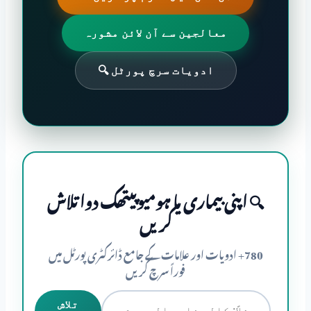
معالجین سے آن لائن مشورہ
ادویات سرچ پورٹل 🔍
🔍 اپنی بیماری یا ہومیوپیتھک دوا تلاش
کریں
780+ ادویات اور علامات کے جامع ڈائرکٹری پورٹل میں
فوراً سرچ کریں
تلاش