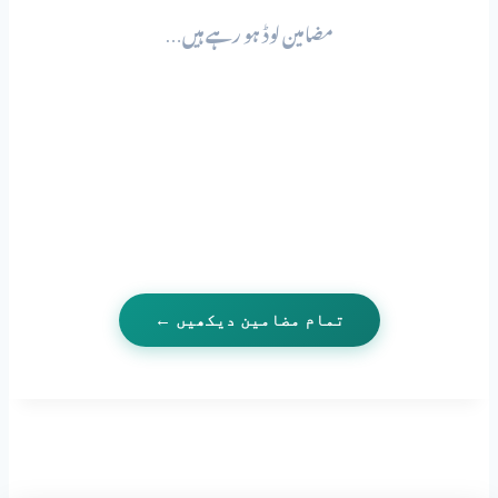
مضامین لوڈ ہو رہے ہیں…
تمام مضامین دیکھیں ←