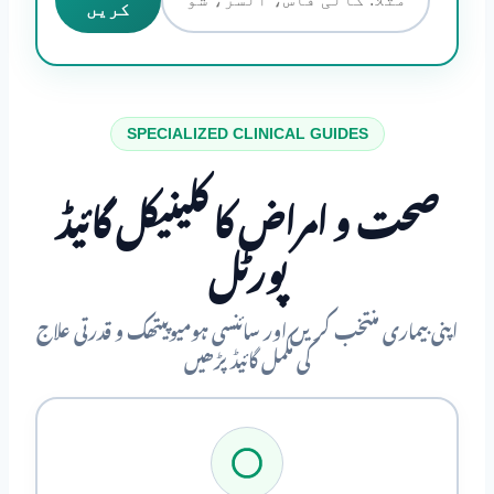
کریں
SPECIALIZED CLINICAL GUIDES
صحت و امراض کا کلینیکل گائیڈ
پورٹل
اپنی بیماری منتخب کریں اور سائنسی ہومیوپیتھک و قدرتی علاج
کی مکمل گائیڈ پڑھیں