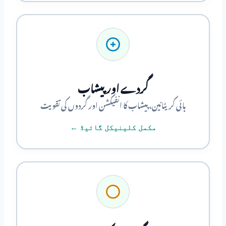
گردے اور پیشاب
ہائی کریٹانین، پیشاب کا انفیکشن اور گردوں کی تقویت
مکمل کلینیکل گائیڈ ←