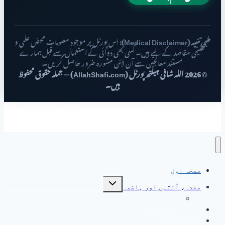
طبی تنبیہ (Medical Disclaimer):
اس پورٹل پر موجود معلومات محض علمی و
تعلیمی مقاصد کے لیے ہیں۔ کسی بھی دوائی کے استعمال سے قبل ہمارے
مستند معالجین سے آن لائن مشورہ ضرور حاصل کریں۔
© 2026 اللہ شافی ہیلتھ پورٹل (AllahShafi.com) — جملہ حقوق محفوظ
ہیں۔
صفحہ اول
Toggle
معدہ، آنتیں اور ہاضمہ
child
menu
جگر کے امراض
جگر کے امراض
خواتین کی صحت