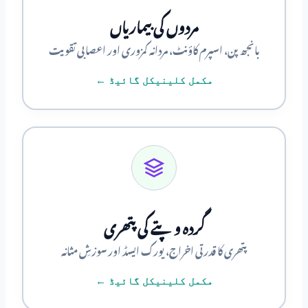
مردوں کی بیماریاں
بانجھ پن، اسپرم کاؤنٹ، مردانہ کمزوری اور اعصابی تقویت
مکمل کلینیکل گائیڈ ←
گردہ و پتے کی پتھری
پتھری کا قدرتی اخراج، یورک ایسڈ اور سوزشِ مثانہ
مکمل کلینیکل گائیڈ ←