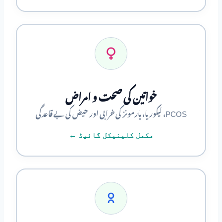
خواتین کی صحت و امراض
PCOS، لیکوریا، ہارمونز کی خرابی اور حیض کی بے قاعدگی
مکمل کلینیکل گائیڈ ←