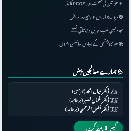
👩 خواتین کی صحت اور PCOS گائیڈ
🧔 مردانہ بیماریاں اور پیچیدہ امراض
🌿 دیسی طب، ہربل و نباتاتی نسخے
📚 ہومیوپیتھی کے بنیادی سائنسی اصول
🩺 ہمارے معالجین پینل
🇩🇪
ڈاکٹر میاں امجد
(جرمنی)
🇬🇧
ڈاکٹر لقمان نصیر
(برطانیہ)
🇬🇧
ڈاکٹر فضل الرحمن
(برطانیہ)
کیس فارم پُر کریں ←