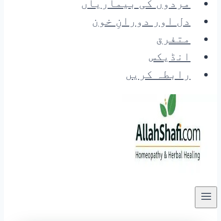
مردوں کی بیماریاں
دل اور دورانِ خون
متفرق
انڈیکس
رابطہ کریں