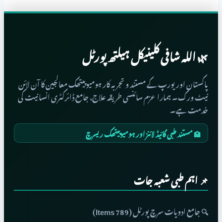
🌿 اللہ شافی کلینیکل ہیلتھ پورٹل
پاکستان اور یورپ کے مستند و تجربہ کار ہومیوپیتھک معالجین کا آن لائن
نیٹ ورک۔ ہمارا عزم سائنسی طریقہ علاج، جامع ڈائرکٹری انسانیت کی
خدمت ہے۔
🏥 مستند طبی گائیڈ لائنز اور ہومیوپیتھک ریسرچ
📌 اہم طبی شعبہ جات
🔍 جامع ادویات سرچ پورٹل (789 Items)