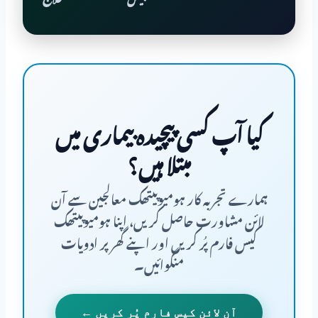
کیا آپ کسی پیچیدہ بیماری میں
مبتلا ہیں؟
ہمارے تجربہ کار ہومیوپیتھک معالجین سے آن
لائن مشاورت حاصل کریں، اپنا ہومیوپیتھک
کیس فارم پُر کریں اور اپنے گھر پر ادویات
منگوائیں۔
آن لائن کیس فارم پُر کریں ←