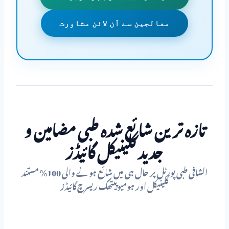
معالجین سے آن لائن مشاورت
تازہ ترین شائع شدہ طبی مضامین و
جدید کلینیکل گائیڈز
الشافی طبی پورٹل پر حال ہی میں شائع ہونے والی 100% مستند
کلینیکل اور ہومیوپیتھک ریسرچ گائیڈز